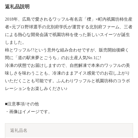
返礼品説明
2018年、広島で愛されるワッフル有名店「櫟」×町内祇園坊柿生産
者×元プロ野球選手の北別府学氏が運営する北別府ファーム、三者
による熱心な開発会議で祇園坊柿を使った新しいスイーツが誕生
しました。
柿とワッフル!?という意外な組み合わせですが、販売開始後瞬く
間に「道の駅来夢とごうち」のお土産人気No.1に!
冷凍の状態でお届けしますので、自然解凍で本来のワッフルの美
味しさを味わうことも、冷凍のままアイス感覚でのお召し上がり
いただくことも可能です。ふんわりワッフルと祇園坊柿のコラボ
レーションをお楽しみください♪
■注意事項/その他
・画像はイメージです。
返礼品名