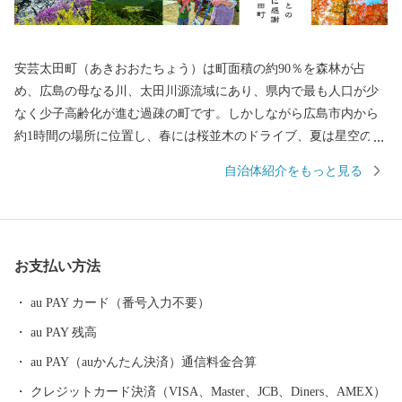
安芸太田町（あきおおたちょう）は町面積の約90％を森林が占
め、広島の母なる川、太田川源流域にあり、県内で最も人口が少
なく少子高齢化が進む過疎の町です。しかしながら広島市内から
約1時間の場所に位置し、春には桜並木のドライブ、夏は星空のよ
うな蛍、秋には燃えるような紅葉、冬には目を見張るような雪景
自治体紹介をもっと見る
色。四季折々、里山の風景があふれています。ぷらっと寄りたく
なる、帰ってきたくなる、そんな町です。 私たちはこの町を次
世代に引き継ぎ、笑顔があふれる町にしたいと考えています。
そして、ふるさと納税を通じ、みなさんの「ふるさと」になりた
お支払い方法
いと願っています。 みなさんの温かいご支援、お待ちしており
ます。
au PAY カード（番号入力不要）
au PAY 残高
au PAY（auかんたん決済）通信料金合算
クレジットカード決済（VISA、Master、JCB、Diners、AMEX）