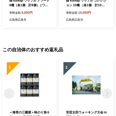
櫟 kunugi ワッフル アソート
櫟 kunugi ワッフル コレクシ
8種（各1個 計8個） | ワッ
ョン 10種 （各1個 計10
フル スイーツ 洋菓子 焼き菓
個） | ワッフル スイーツ 洋
9,000円
10,000円
寄附金額
寄附金額
子 詰め合わせ アソートセッ
菓子 焼き菓子 詰め合わせ ア
ト デザート お菓子ギフト プ
ソートセット デザート お菓
広島県広島市
広島県広島市
レゼント お取り寄せスイー
子ギフト プレゼント お取り
ツ 人気 おすすめ 広島県 広島
寄せスイーツ 人気 おすすめ
市
広島県 広島市
この自治体のおすすめ返礼品
1
2
＜海苔の三國屋＞味のり旭 6
安芸太田ウォーキング大会 in