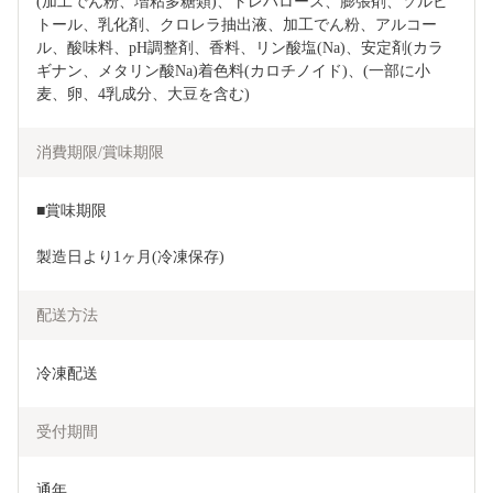
(加工でん粉、増粘多糖類)、トレハロース、膨張剤、ソルビ
トール、乳化剤、クロレラ抽出液、加工でん粉、アルコー
ル、酸味料、pH調整剤、香料、リン酸塩(Na)、安定剤(カラ
ギナン、メタリン酸Na)着色料(カロチノイド)、(一部に小
麦、卵、4乳成分、大豆を含む)
消費期限/賞味期限
■賞味期限
製造日より1ヶ月(冷凍保存)
配送方法
冷凍配送
受付期間
通年