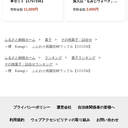
本セット【1757156】
深入山「もみじウォーク」こ
ども(小学生)1名【174280
11,000円
2,000円
寄附金額
寄附金額
4】
ふるさと納税ホーム
菓子
その他菓子・詰合せ
＜櫟 Kunugi＞ ふんわり祇園坊柿ワッフル【1111354】
ふるさと納税ホーム
ランキング
菓子ランキング
その他菓子・詰合せランキング
＜櫟 Kunugi＞ ふんわり祇園坊柿ワッフル【1111354】
プライバシーポリシー
運営会社
自治体関係者の皆様へ
利用規約
ウェブアクセシビリティの取り組み
お問い合わせ