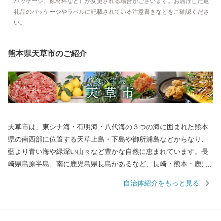
パッケージ、原材料など）が変更される場合がございます。お届けした返
礼品のパッケージやラベルに記載されている注意書きなどをご確認くださ
い。
熊本県天草市のご紹介
天草市は、東シナ海・有明海・八代海の３つの海に囲まれた熊本
県の南西部に位置する天草上島・下島や御所浦島などからなり、
藍より青い海や緑深い山々など豊かな自然に恵まれています。長
崎県島原半島、南に鹿児島県長島があるなど、長崎・熊本・鹿児
島を結ぶ九州西岸地域の拠点となる位置にあり、産業の振興や地
自治体紹介をもっと見る
域間交流などあらゆる分野において、さらなる発展が期待される
地域です。