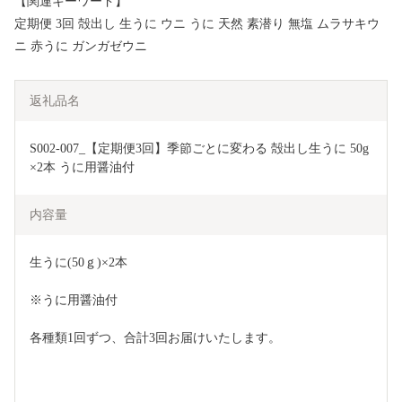
【関連キーワード】
定期便 3回 殻出し 生うに ウニ うに 天然 素潜り 無塩 ムラサキウ
ニ 赤うに ガンガゼウニ
返礼品名
S002-007_【定期便3回】季節ごとに変わる 殻出し生うに 50g
×2本 うに用醤油付
内容量
生うに(50ｇ)×2本
※うに用醤油付
各種類1回ずつ、合計3回お届けいたします。