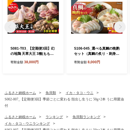
S081-T03_【定期便3回】幻
S106-045_選べる真鯛の晩酌
の地鶏 天草大王 3種(もも
セット（真鯛の炙り・刺身用
肉、骨付きモモ肉、炭火焼)
サク・醤油漬け）
38,000円
8,000円
寄附金額
寄附金額
約2.3kg
ふるさと納税ホーム
魚貝類
イカ・タコ・ウニ
S002-007_【定期便3回】季節ごとに変わる 殻出し生うに 50g×2本 うに用醤油
付
ふるさと納税ホーム
ランキング
魚貝類ランキング
イカ・タコ・ウニランキング