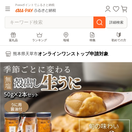
Pontaポイントでふるさと納税
詳細検索
返礼品
ランキング
地域
特集
初めての方
オンラインワンストップ申請対象
熊本県天草市