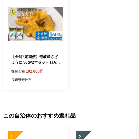
【全6回定期便】壱岐産さざ
えうに 50g×2本セット [JAO
040] 100000 100000円 10万
102,000円
寄附金額
円
長崎県壱岐市
この自治体のおすすめ返礼品
1
2