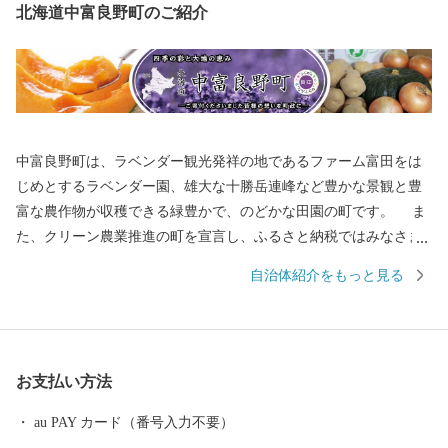
北海道中富良野町のご紹介
中富良野町は、ラベンダー観光発祥の地であるファーム富田をは
じめとするラベンダー園、雄大な十勝岳連峰など豊かな景観と豊
富な農作物が収穫できる緑豊かで、のどかな田園の町です。 ま
た、クリーン農業推進の町を宣言し、ふるさと納税ではみなさま
にメロン、米など安全安心な農作物を返礼品としてお届けしてま
自治体紹介をもっと見る
いりました。夏は寒暖差が激しく、糖度の高いメロン、湿度が低
く冷涼な気候により可能な減農薬クリーン米をみなさまにご提供
しております。 いま、中富良野町では、これまでの取組が芽を
出し始めました。ひとつは「教育の推進」です。2026年4月より、
お支払い方法
義務教育9年間をひとまとまりとして捉え、指導の一貫性や学びの
系統性を重視した「ラベンダーの杜 中富良野町立なかふらの学
au PAY カード（番号入力不要）
園」が開校。「創る人」を育み、未来の世界に向けて主体的に物