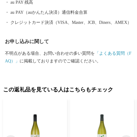
au PAY 残高
事を始められる人を目指す『Nプロジェクト』に取り組んでいま
す。 そして、「農業と観光の推進」です。中富良野駅前に観光
au PAY（auかんたん決済）通信料金合算
拠点施設を整備し、季節型・通過型観光からの脱却、町の産業と
クレジットカード決済（VISA、Master、JCB、Diners、AMEX）
人を活かした体験・滞在型観光を目指し、観光拠点施設を核とし
た中富良野らしい持続可能な観光地域づくりに取り組んでいま
お申し込みに関して
す。 また、自然と景観に恵まれている北星山（ほくせいやま）
において日本航空株式会社との連携協定により、JALオーベルジュ
不明点がある場合、お問い合わせの多い質問を
「よくある質問（F
を開業いたします。ぜひ、中富良野町にお越しいただき、中富良
AQ）」
に掲載しておりますのでご確認ください。
野町の風景・農産物をゆっくりとした時間の中でお楽しみくださ
い。 引き続き、ふるさと納税を活用して、豊かな自然・景観、
田園風景、安全な農作物などを守っていくとともに、観光業の発
展、女性の輝く社会の推進、子育て支援、子どもたちの夢をかな
この返礼品を見ている人はこちらもチェック
えていきたいと思いますので、みなさまのご支援をよろしくお願
いいたします。