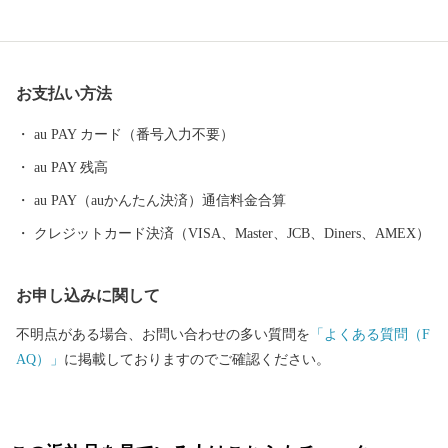
れ、日本初となるユネスコ食文化創造都市になりました。 ---------
--------------------------------------- 各種お問合せ先について ---------
--------------------------------------- ●ふるさと納税全般に関する問い
お支払い方法
合わせ 鶴岡市総務部総務課 ふるさと納税担当（平日8時30分~17
時15分） 電話0235-25-2118（直通） FAX0235-24-9071 E-mail：fu
au PAY カード（番号入力不要）
rusato@city.tsuruoka.yamagata.jp ●お礼の品の内容や発送等に関する
au PAY 残高
問い合わせ 株式会社チャンピオン(管理業務受託事業者) 営業時間
【平日】10:00〜18:00 ※土日祝祭日はお休みをいただいておりま
au PAY（auかんたん決済）通信料金合算
す。 TEL: 0120-153-012 E-mail：3012_turuoka@champion.co.jp
クレジットカード決済（VISA、Master、JCB、Diners、AMEX）
お申し込みに関して
不明点がある場合、お問い合わせの多い質問を
「よくある質問（F
AQ）」
に掲載しておりますのでご確認ください。