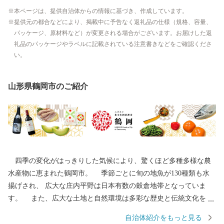
本ページは、提供自治体からの情報に基づき、作成しています。
提供元の都合などにより、掲載中に予告なく返礼品の仕様（規格、容量、
パッケージ、原材料など）が変更される場合がございます。お届けした返
礼品のパッケージやラベルに記載されている注意書きなどをご確認くださ
い。
山形県鶴岡市のご紹介
四季の変化がはっきりした気候により、驚くほど多種多様な農
水産物に恵まれた鶴岡市。 季節ごとに旬の地魚が130種類も水
揚げされ、 広大な庄内平野は日本有数の穀倉地帯となっていま
す。 また、広大な土地と自然環境は多彩な歴史と伝統文化をも
たらしました。 地域の伝統行事や特色あるまつりは、今もなお
自治体紹介をもっと見る
市民の手によって大切に継承されています。 その特色が認めら