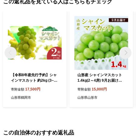
この返礼品を見ている人はこちらもチェック
【令和8年産先行予約】シャ
山形産 シャインマスカット
インマスカット 約2kg (3~4
1.4kg(2～4房) 9月お届け
房) 山形県鶴岡市産 ヤマシ
【令和8年産先行予約】FS23
17,500円
15,000円
寄附金額
寄附金額
ョウ
-855
山形県鶴岡市
山形県山形市
この自治体のおすすめ返礼品