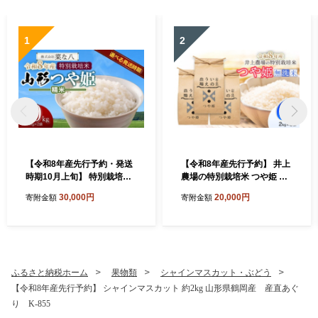
1
2
【令和8年産先行予約・発送
【令和8年産先行予約】 井上
時期10月上旬】 特別栽培米
農場の特別栽培米 つや姫 無
山形つや姫 精米 10kg(5kg×
洗米 6kg（2kg×3袋） K-8
30,000円
20,000円
寄附金額
寄附金額
2) 山形県鶴岡市産 株式会
56 山形県鶴岡市
社菜な八（鶴岡ファーマー
ズ）
ふるさと納税ホーム
果物類
シャインマスカット・ぶどう
【令和8年産先行予約】 シャインマスカット 約2kg 山形県鶴岡産 産直あぐ
り K-855