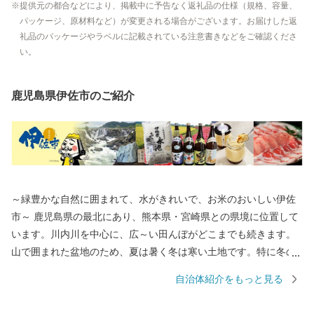
提供元の都合などにより、掲載中に予告なく返礼品の仕様（規格、容量、
パッケージ、原材料など）が変更される場合がございます。お届けした返
礼品のパッケージやラベルに記載されている注意書きなどをご確認くださ
い。
鹿児島県伊佐市のご紹介
～緑豊かな自然に囲まれて、水がきれいで、お米のおいしい伊佐
市～ 鹿児島県の最北にあり、熊本県・宮崎県との県境に位置して
います。川内川を中心に、広～い田んぼがどこまでも続きます。
山で囲まれた盆地のため、夏は暑く冬は寒い土地です。特に冬の
寒さが厳しく『鹿児島の北海道』と言われるほどです。 伊佐市は
自治体紹介をもっと見る
総務大臣よりふるさと納税の指定を受けた自治体です。