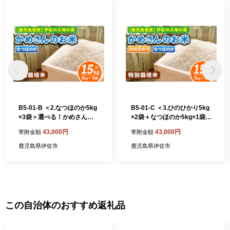
B5-01-B ＜2.なつほのか5kg
B5-01-C ＜3.ひのひかり5kg
×3袋＞選べる！かめさんの
×2袋＋なつほのか5kg×1袋＞
お米(計15kg・5kg×3袋) ふ
選べる！かめさんのお米(計1
43,000円
43,000円
寄附金額
寄附金額
るさと納税 伊佐市 特産品 ヒ
5kg・5kg×3袋) ふるさと納
ノヒカリ ナツホノカ【Farm-
税 伊佐市 特産品 ヒノヒカリ
鹿児島県伊佐市
鹿児島県伊佐市
K】
ナツホノカ【Farm-K】
この自治体のおすすめ返礼品