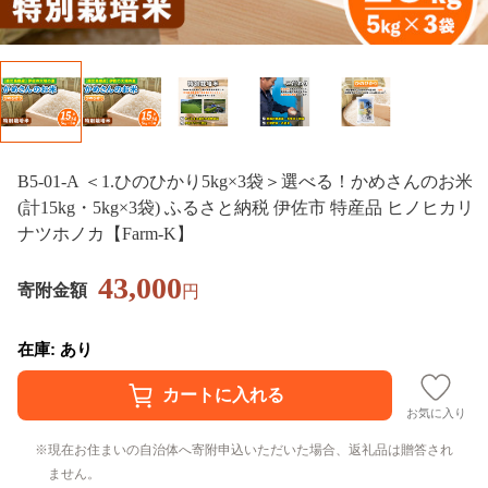
B5-01-A ＜1.ひのひかり5kg×3袋＞選べる！かめさんのお米
(計15kg・5kg×3袋) ふるさと納税 伊佐市 特産品 ヒノヒカリ
ナツホノカ【Farm-K】
43,000
寄附金額
円
在庫: あり
お気に入り
現在お住まいの自治体へ寄附申込いただいた場合、返礼品は贈答され
ません。