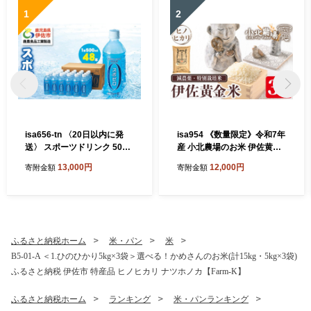
1
2
isa656-tn 〈20日以内に発
isa954 《数量限定》令和7年
送〉 スポーツドリンク 500
産 小北農場のお米 伊佐黄金
ml 48本 スポゼロ ペットボト
米〈ヒノヒカリ〉(3kg) 鹿児
13,000円
12,000円
寄附金額
寄附金額
ル カロリーゼロ 天然アルカ
島 伊佐 お米 特別栽培米 伊佐
リ 温泉水 でつくった スポー
米 白米 ヒノヒカリ ひのひか
ツ 飲料 鹿児島県 伊佐市 で製
り おにぎり ごはん 【小北農
造 グレープフルーツ の香り
場】
身体に必要な ミネラル成分
(ナトリウム) がたっぷり ク
ふるさと納税ホーム
米・パン
米
エン酸 1,150mg/本含有 【財
B5-01-A ＜1.ひのひかり5kg×3袋＞選べる！かめさんのお米(計15kg・5kg×3袋)
宝】
ふるさと納税 伊佐市 特産品 ヒノヒカリ ナツホノカ【Farm-K】
ふるさと納税ホーム
ランキング
米・パンランキング