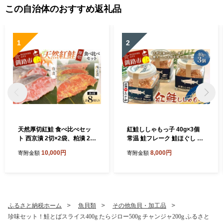
この自治体のおすすめ返礼品
1
2
天然厚切紅鮭 食べ比べセッ
紅鮭ししゃもっ子 40g×3個
ト 西京漬 2切×2袋、粕漬 2切
常温 鮭フレーク 鮭ほぐし ふ
×2袋 (計8切) 魚 切り身 漬け
りかけ 鮭 さけ 紅鮭 ししゃも
10,000円
8,000円
寄附金額
寄附金額
粕漬け 西京焼き 西京漬 海鮮
魚 魚介 海産物 海鮮 魚卵 ご
鮭 しゃけ シャケ北海道 釧路
飯のお供 米 弁当 おかず 加工
北海道 あいちょう リピート
品 珍味 ギフト 北海道 釧路市
リピーター 大人気 一番人気
F5F-0173
あいちょう釧路 老舗 ご当地
ローカル スーパー 釧路 釧路
ふるさと納税ホーム
魚貝類
その他魚貝・加工品
市 人気 おいしい 美味しい う
珍味セット！鮭とばスライス400g たらジロー500g チャンジャ200g ふるさと
まい 道東 北海道 F4F-8513