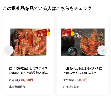
この返礼品を見ている人はこちらもチェック
鮭（北海道産）とばスライス
一度食べたら止まらない！鮭
1.0kg ふるさと納税 鮭とば
とばスライス 1kg ふるさと
乾物 F4F-5509
納税 鮭とば 珍味
40,000円
32,000円
寄附金額
寄附金額
北海道釧路市
北海道釧路市