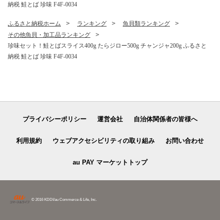
納税 鮭とば 珍味 F4F-0034
ふるさと納税ホーム
ランキング
魚貝類ランキング
その他魚貝・加工品ランキング
珍味セット！鮭とばスライス400g たらジロー500g チャンジャ200g ふるさと
納税 鮭とば 珍味 F4F-0034
プライバシーポリシー
運営会社
自治体関係者の皆様へ
利用規約
ウェブアクセシビリティの取り組み
お問い合わせ
au PAY マーケットトップ
© 2016 KDDI/au Commerce & Life, Inc.