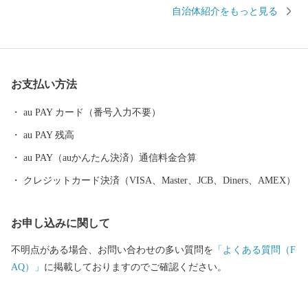
生産、豊富な森林資源を有する林業、そして国内有数の水揚げ量
自治体紹介をもっと見る
を誇る水産業など、日本の食料基地といえる地域です。 安全・安
心で良質な食料の供給体制の形成に努めるとともに、この恵みを
与えてくれる自然環境の保全や環境調和型の循環社会実現への取
り組みを進めています。 釧路市には、大規模な食品・製薬工場や
お支払い方法
製紙工場のほか、全国唯一の石炭鉱業所が操業しており地域の主
力産業として地域経済の核となっています。 これらの地域産業を
au PAY カード（番号入力不要）
支えているのが重要港湾釧路港や釧路空港であり、現在整備が進
au PAY 残高
められている北海道横断自動車道(高速道路)の完成により今後、飛
躍的に物流機能が高まるものと期待されています。 また、特別天
au PAY（auかんたん決済）通信料金合算
然記念物｢タンチョウ｣や「阿寒湖のマリモ」をはじめとする世界
クレジットカード決済（VISA、Master、JCB、Diners、AMEX）
的にも貴重で魅力あふれる地域資源が豊富にあります。 さらに、
夏でも最高気温が20度前後と涼しく快適なわが街は、移住・長期
お申し込みに関して
滞在にも適した地域と言えます。 ＜ワンストップ申請書送付先＞
〒860-0833 熊本県熊本市中央区平成3-18-10株式会社5C 釧路市ふ
不明点がある場合、お問い合わせの多い質問を
「よくある質問（F
るさと納税サポートセンター 行 ※1月10日必着となっておりま
AQ）」
に掲載しておりますのでご確認ください。
す。