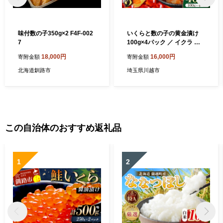
味付数の子350g×2 F4F-002
いくらと数の子の黄金漬け
7
100g×4パック ／ イクラ 魚
卵 かずのこ 埼玉県
18,000円
16,000円
寄附金額
寄附金額
北海道釧路市
埼玉県川越市
この自治体のおすすめ返礼品
1
2