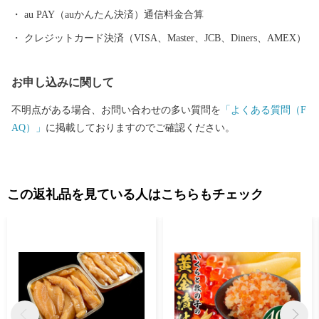
躍的に物流機能が高まるものと期待されています。 また、特別天
au PAY（auかんたん決済）通信料金合算
然記念物｢タンチョウ｣や「阿寒湖のマリモ」をはじめとする世界
クレジットカード決済（VISA、Master、JCB、Diners、AMEX）
的にも貴重で魅力あふれる地域資源が豊富にあります。 さらに、
夏でも最高気温が20度前後と涼しく快適なわが街は、移住・長期
お申し込みに関して
滞在にも適した地域と言えます。 ＜ワンストップ申請書送付先＞
〒860-0833 熊本県熊本市中央区平成3-18-10株式会社5C 釧路市ふ
不明点がある場合、お問い合わせの多い質問を
「よくある質問（F
るさと納税サポートセンター 行 ※1月10日必着となっておりま
AQ）」
に掲載しておりますのでご確認ください。
す。
この返礼品を見ている人はこちらもチェック