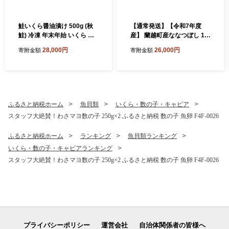
鮭いくら醤油漬け 500g (秋
【通常発送】【令和7年度
鮭) 冷凍 年末年始 いくら 鮭
産】 蘭越町産ななつぼし 10
いくら ご飯のお供 ご飯 米 北
kg 白米 北海道産 米 コメ こ
28,000円
26,000円
寄附金額
寄附金額
海道 釧路市 F5F-0118
め お米 決済から7日前後で発
送
ふるさと納税ホーム
魚貝類
いくら・数の子・キャビア
スタッフ大絶賛！わさマヨ数の子 250g×2 ふるさと納税 数の子 魚卵 F4F-0026
ふるさと納税ホーム
ランキング
魚貝類ランキング
いくら・数の子・キャビアランキング
スタッフ大絶賛！わさマヨ数の子 250g×2 ふるさと納税 数の子 魚卵 F4F-0026
プライバシーポリシー
運営会社
自治体関係者の皆様へ