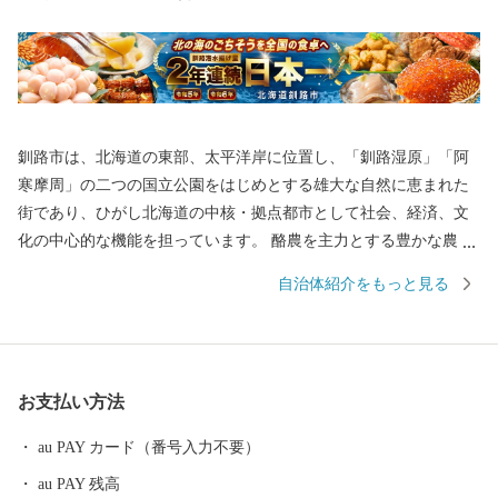
釧路市は、北海道の東部、太平洋岸に位置し、「釧路湿原」「阿
寒摩周」の二つの国立公園をはじめとする雄大な自然に恵まれた
街であり、ひがし北海道の中核・拠点都市として社会、経済、文
化の中心的な機能を担っています。 酪農を主力とする豊かな農業
生産、豊富な森林資源を有する林業、そして国内有数の水揚げ量
自治体紹介をもっと見る
を誇る水産業など、日本の食料基地といえる地域です。 安全・安
心で良質な食料の供給体制の形成に努めるとともに、この恵みを
与えてくれる自然環境の保全や環境調和型の循環社会実現への取
り組みを進めています。 釧路市には、大規模な食品・製薬工場や
お支払い方法
製紙工場のほか、全国唯一の石炭鉱業所が操業しており地域の主
力産業として地域経済の核となっています。 これらの地域産業を
au PAY カード（番号入力不要）
支えているのが重要港湾釧路港や釧路空港であり、現在整備が進
au PAY 残高
められている北海道横断自動車道(高速道路)の完成により今後、飛