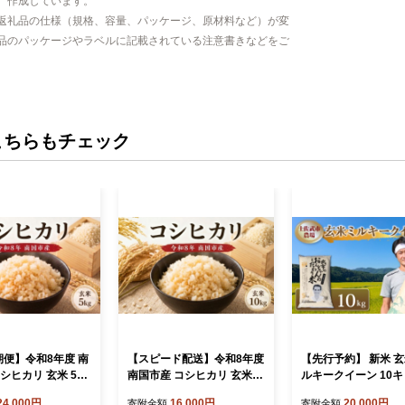
、作成しています。
返礼品の仕様（規格、容量、パッケージ、原材料など）が変
品のパッケージやラベルに記載されている注意書きなどをご
こちらもチェック
期便】令和8年度 南
【スピード配送】令和8年度
【先行予約】 新米 玄
シヒカリ 玄米 5㎏
南国市産 コシヒカリ 玄米 1
ルキークイーン 10キロ
約 新米 数量限定 米
0㎏ | 数量限定 米 コメ お米
㎏ 数量限定 米 コメ 
24,000円
16,000円
20,000円
寄附金額
寄附金額