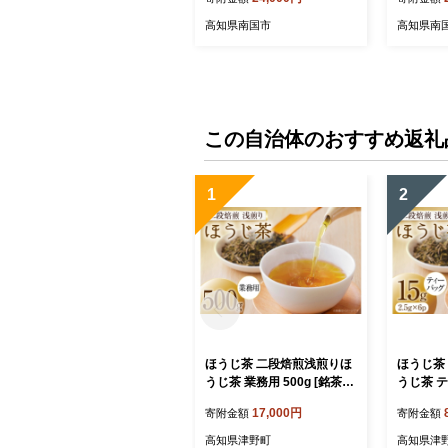
発送 出荷開始 産地直送 農
コメ お米
家直送 米 コメ お米 ご飯 お
め 弁当 
高知県南国市
高知県南
にぎり こめ 高知県 南国市
この自治体のおすすめ返礼
1
2
ほうじ茶 二段焙煎浅煎りほ
ほうじ茶
うじ茶 業務用 500g [銘茶一
うじ茶 テ
香 高知県 津野町 tn39brz33
p [銘茶
17,000円
寄附金額
寄附金額
0000] 茶 お茶 緑茶 茶葉 テ
n39brz3
ィー 水出し 煮出し 常温 国
茶 ティー
高知県津野町
高知県津