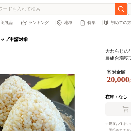
返礼品
ランキング
地域
特集
初めての
ップ申請対象
大わらじの里 
農組合瑞穂ファ
米 こめ コ
寄附金額
20,000
在庫：なし
現在お住まい
贈答されませ