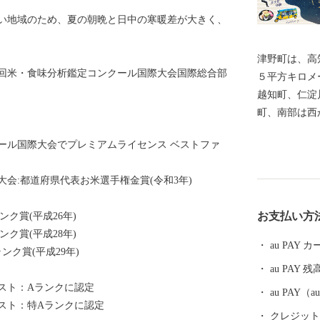
い地域のため、夏の朝晩と日中の寒暖差が大きく、
津野町は、高
7回米・食味分析鑑定コンクール国際大会国際総合部
５平方キロメ
越知町、仁淀
町、南部は西
に接していま
クール国際大会でプレミアムライセンス ベストファ
で、約９０％
率は低くなっ
大会:都道府県代表お米選手権金賞(令和3年)
流新荘川が、
日本最後の清
お支払い方
ク賞(平成26年)
らの地域も川
ク賞(平成28年)
au PAY
ク賞(平成29年)
au PAY 残
スト：Aランクに認定
au PAY
スト：特Aランクに認定
クレジットカ