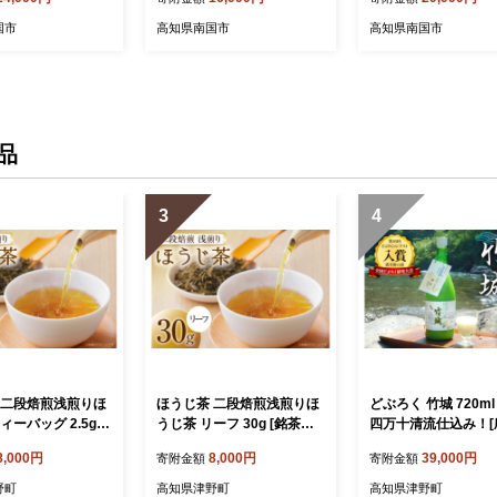
 ご飯 おにぎり こ
ご飯 おにぎり こめ キロ 弁
飯 おにぎり こめ 令
高知県 南国市
当 高知県 南国市
農家直送 産地直送 
国市
高知県南国市
高知県南国市
納税 高知県 南国市
品
3
4
 二段焙煎浅煎りほ
ほうじ茶 二段焙煎浅煎りほ
どぶろく 竹城 720ml 
ィーバッグ 2.5g×6
うじ茶 リーフ 30g [銘茶一
四万十清流仕込み！[
一香 高知県 津野町 t
香 高知県 津野町 tn39brz33
宿竹城 高知県 津野町 
8,000円
8,000円
39,000円
寄附金額
寄附金額
30001] 茶 お茶 緑
0002] 茶 お茶 緑茶 茶葉 テ
mkp50005] アルコ
 バッグ ティーパ
ィー 水出し 煮出し 常温 国
酒 もろみ酒 濁り酒 
野町
高知県津野町
高知県津野町