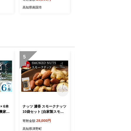
和8年度
飯 おにぎり こめ 令和8年度
ふるさと
農家直送 産地直送 ふるさと
高知県南国市
納税 高知県 南国市
5
6
× 6本
ナッツ 濃香 スモークナッツ
ナッツ 濃香 スモークナッツ
農家民
10袋セット [自家製スモー
1袋 [自家製スモーク工房Ca
tn39
ク工房CaCooo - カコ - 高知
Cooo - カコ - 高知県 津野町
28,000円
6,000円
寄附金額
寄附金額
ール お
県 津野町 tn39bjl330008]
tn39bjl330009] おつまみ 小
濁酒 白
おつまみ 小分け 個包装 有
分け 個包装 有塩 小袋 燻製
高知県津野町
高知県津野町