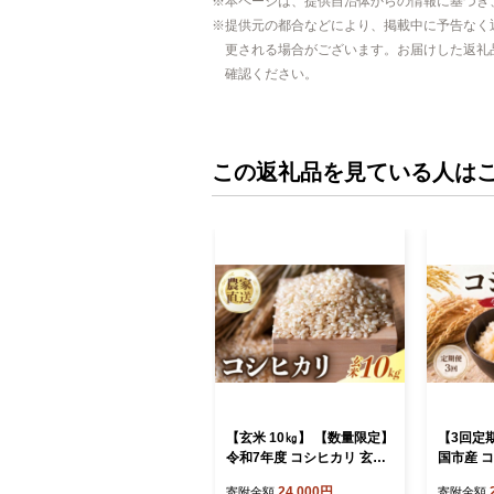
本ページは、提供自治体からの情報に基づき
提供元の都合などにより、掲載中に予告なく
更される場合がございます。お届けした返礼
確認ください。
この返礼品を見ている人は
【玄米 10㎏】 【数量限定】
【3回定
令和7年度 コシヒカリ 玄米
国市産 コ
げんまい 10キロ 10㎏ 順次
| 先行予
24,000円
寄附金額
寄附金額