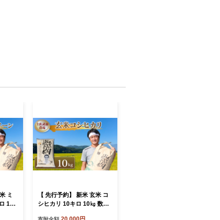
米 ミ
【 先行予約】 新米 玄米 コ
 10
シヒカリ 10キロ 10㎏ 数量
お米 ご
限定 米 コメ お米 早場米 ご
20,000円
寄附金額