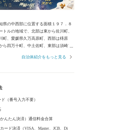
知県の中西部に位置する面積１９７．８
ートルの地域で、北部は東から佐川町、
川町、愛媛県久万高原町、西部は梼原
から四万十町、中土佐町、東部は須崎市
す。 四国山地に抱えられた地域は急峻
自治体紹介をもっと見る
が山林で占められ、農地や宅地の面積比
ています。葉山地域は中央部を東西に清
東津野地域は東部を不入山を源流とする
流四万十川、中央部を北川が流れ、どち
法
沿いに集落が点在しています。
 カード（番号入力不要）
高
（auかんたん決済）通信料金合算
ード決済（VISA、Master、JCB、Di