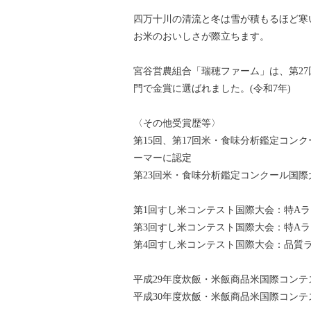
四万十川の清流と冬は雪が積もるほど寒
お米のおいしさが際立ちます。
宮谷営農組合「瑞穂ファーム」は、第2
門で金賞に選ばれました。(令和7年)
〈その他受賞歴等〉
第15回、第17回米・食味分析鑑定コン
ーマーに認定
第23回米・食味分析鑑定コンクール国際
第1回すし米コンテスト国際大会：特Aラン
第3回すし米コンテスト国際大会：特Aラン
第4回すし米コンテスト国際大会：品質ラン
平成29年度炊飯・米飯商品米国際コンテ
平成30年度炊飯・米飯商品米国際コンテ