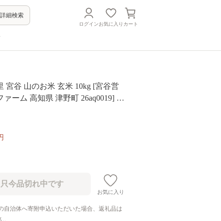
詳細検索
ログイン
お気に入り
カート
方
宮谷 山のお米 玄米 10kg [宮谷営
ーム 高知県 津野町 26aq0019] お
メ ごはん
円
お気に入り
の自治体へ寄附申込いただいた場合、返礼品は
ん。