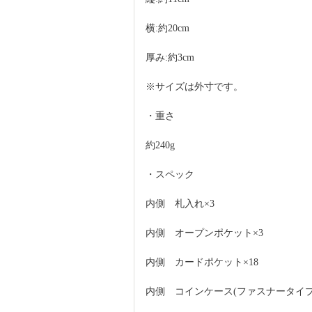
横:約20cm
厚み:約3cm
※サイズは外寸です。
・重さ 
約240g
・スペック
内側　札入れ×3
内側　オープンポケット×3
内側　カードポケット×18
内側　コインケース(ファスナータイプ)