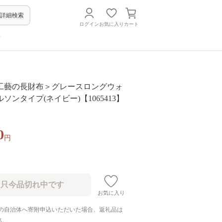
詳細検索
ログイン
お気に入り
カート
方
工藝の長財布＞グレースロングウォ
ソンタイプ(ネイビー)【1065413】
0
円
お気に入り
の自治体へ寄附申込いただいた場合、返礼品は
ん。