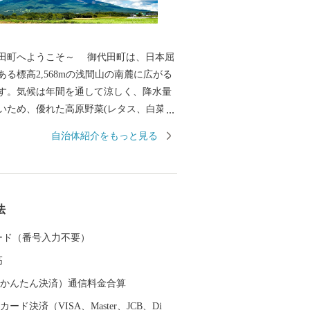
うこそ～ 御代田町は、日本屈
る標高2,568mの浅間山の南麓に広がる
す。気候は年間を通して涼しく、降水量
いため、優れた高原野菜(レタス、白菜、
産地として全国に知られています。その他
自治体紹介をもっと見る
工業、食品加工と製造業が盛んであり、
上信越道など、首都圏とのアクセス環境
、利便性と環境面に恵まれた、暮らしや
な高原の町です。そして、人口増加率は
法
トップクラスを誇り、年少人口や生産年
も高く、若い世代が多く暮らす町となっ
 カード（番号入力不要）
また、毎年7月の最終土曜日には「信
高
神まつり」が開催されます。御代田町の
ントです。
（auかんたん決済）通信料金合算
ード決済（VISA、Master、JCB、Di