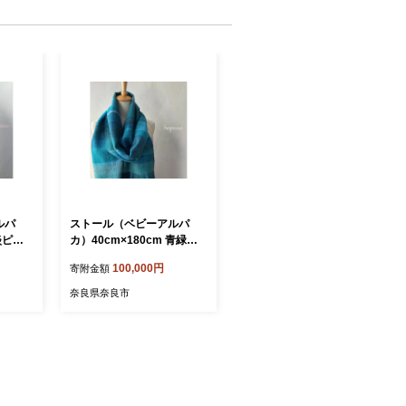
ルパ
ストール（ベビーアルパ
淡ピン
カ）40cm×180cm 青緑系
工藝舎
合同会社工藝舎 奈良県 奈良
100,000円
寄附金額
0-019
市 なら 100-018
奈良県奈良市