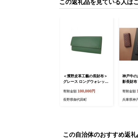
この返礼品を見ている人は
＜濱野皮革工藝の長財布＞
神戸牛の
グレース ロングウォレット
影長財布
ギャルソンタイプ(グリーン)
100,000円
寄附金額
寄附金額
【1749133】
長野県御代田町
兵庫県神
この自治体のおすすめ返礼