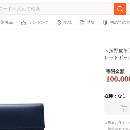
返礼品
ランキング
地域
特集
初めての
＜濱野皮革
レットギャル
寄附金額
100,00
在庫：なし
現在お住まい
贈答されませ