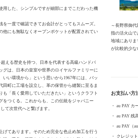
使用した、シンプルですが細部にまでこだわった機
銭を一度で確認できてお会計がとってもスムーズ。
～長野県御代田町へよ
その他にも無駄なくオープンポケットが配置されてい
指の活火山であ
地域にありま
が比較的少な
キャベツ)の
紀を超える歴史を持つ、日本を代表する高級ハンドバ
には精密機械
ッグは、日本の皇室や世界のロイヤルファミリーに
北陸新幹線や
いい環境から」という思いから1967年には、バッ
も整っており
代田町に工場を設立し、革の保管から縫製に至るま
すい自然豊か
お支払い方
りも「長く愛用していただきたい」というクラフト
長野県下でも
ッグをつくる。これからも、この伝統をジャパニー
齢人口の比率
au PAY
として次世代へと繋げます。
ています。 
au PAY 残
州・御代田龍
夏の一大イベ
au PAY
上げてあります。そのため完全な色止め加工を行う
クレジットカ