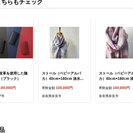
こちらもチェック
皮革を使用した陰
ストール（ベビーアルパ
ストール（ベビーア
（ブラック）
カ）40cm×180cm 淡水色
カ）40cm×180cm 
グレー系 合同会社工藝舎 奈
クグレー系 合同会社
100,000円
100,000円
100,000円
寄附金額
寄附金額
良県 奈良市 なら 100-020
奈良県 奈良市 なら 10
戸市
奈良県奈良市
奈良県奈良市
品