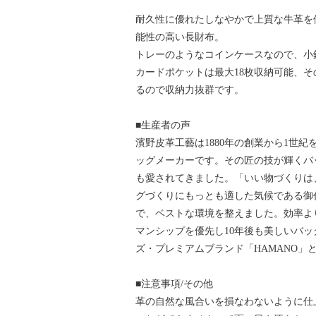
耐久性に優れたしなやかで上質な牛革を
能性の高い長財布。
トレーのようなコインケースなので、小
カードポケットは最大18枚収納可能、
るので収納力抜群です。
■生産者の声
濱野皮革工藝は1880年の創業から1世
ッグメーカーです。その匠の技が輝くバ
も愛されてきました。「いい物づくりは、
グづくりにもっとも適した気候である御
で、ベストな環境を整えました。効率よ
マンシップを優先し10年後も美しいバ
ズ・プレミアムブランド「HAMANO」
■注意事項/その他
革の自然な風合いを損なわないように仕