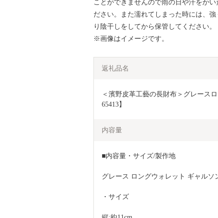
ことができませんので雨の日や汗をかい
ださい。また濡れてしまった時には、強
り陰干しをしてから保管してください。
※画像はイメージです。
返礼品名
＜濱野皮革工藝の長財布＞グレースロン
65413】
内容量
■内容量・サイズ/製作地
グレース ロングウォレット ギャルソ
・サイズ
縦:約11cm