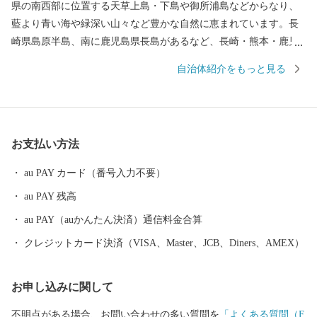
県の南西部に位置する天草上島・下島や御所浦島などからなり、
藍より青い海や緑深い山々など豊かな自然に恵まれています。長
崎県島原半島、南に鹿児島県長島があるなど、長崎・熊本・鹿児
島を結ぶ九州西岸地域の拠点となる位置にあり、産業の振興や地
自治体紹介をもっと見る
域間交流などあらゆる分野において、さらなる発展が期待される
地域です。
お支払い方法
au PAY カード（番号入力不要）
au PAY 残高
au PAY（auかんたん決済）通信料金合算
クレジットカード決済（VISA、Master、JCB、Diners、AMEX）
お申し込みに関して
不明点がある場合、お問い合わせの多い質問を
「よくある質問（F