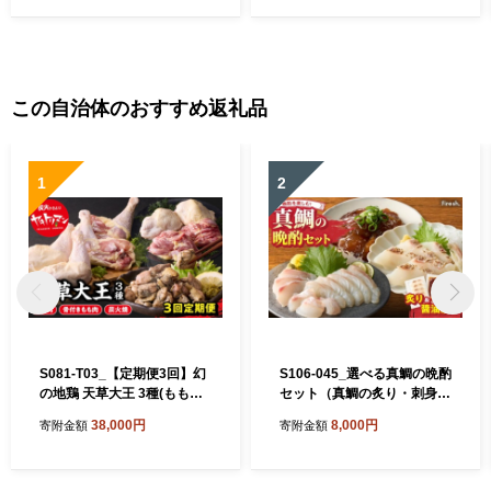
この自治体のおすすめ返礼品
1
2
S081-T03_【定期便3回】幻
S106-045_選べる真鯛の晩酌
の地鶏 天草大王 3種(もも
セット（真鯛の炙り・刺身用
肉、骨付きモモ肉、炭火焼)
サク・醤油漬け）
38,000円
8,000円
寄附金額
寄附金額
約2.3kg