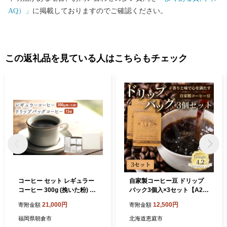
AQ）」
に掲載しておりますのでご確認ください。
この返礼品を見ている人はこちらもチェック
コーヒー セット レギュラー
自家製コーヒー豆 ドリップ
コーヒー 300g (挽いた粉) ド
バック3個入×3セット【A20
リップバッグコーヒー 15個
001】
21,000円
12,500円
寄附金額
寄附金額
珈琲 ドリップ 珈琲山口
福岡県朝倉市
北海道恵庭市