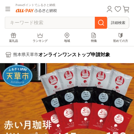
Pontaポイントでふるさと納税
詳細検索
返礼品
ランキング
地域
特集
初めての方
オンラインワンストップ申請対象
熊本県天草市