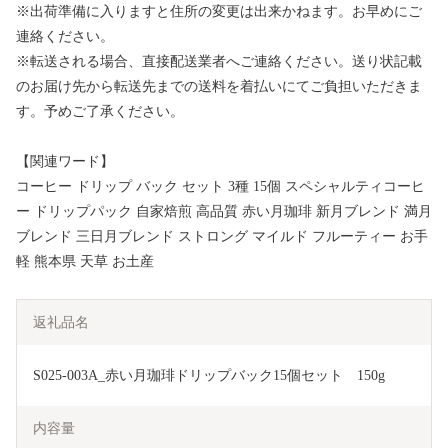
※出荷準備に入りますと住所の変更は出来かねます。お早めにご
連絡ください。
※転送される場合、直接配送業者へご連絡ください。送り状記載
のお届け先から転送先までの送料を着払いにてご負担いただきま
す。予めご了承ください。
【関連ワード】
コーヒー ドリップ バック セット 3種 15個 スペシャルティコーヒ
ー ドリップパック 自家焙煎 高品質 赤い月珈琲 新月ブレンド 満月
ブレンド 三日月ブレンド ストロング マイルド フルーティー お手
軽 熊本県 天草 お土産
返礼品名
S025-003A_赤い月珈琲ドリップバック15個セット　150g
内容量