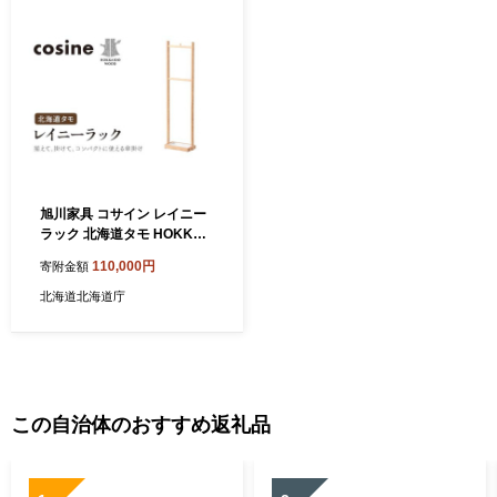
旭川家具 コサイン レイニー
ラック 北海道タモ HOKKAI
DO WOOD 旭川家具 木製 ラ
110,000円
寄附金額
ック 収納 家具 北海道産 タモ
材 国産 木工 インテリア 工芸
北海道北海道庁
品 ナチュラル シンプル ギフ
ト F6S-506
この自治体のおすすめ返礼品