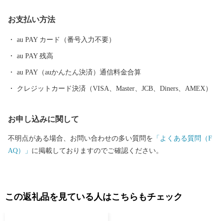
もあります。 産業を守り育て、町民一人一人が健康で生き生き
お支払い方法
と暮らせる街づくりを実現するために、皆様からのご寄付を活用
させていただきます。 ◆各お問い合わせ先はこちら◆ １．受領証
au PAY カード（番号入力不要）
明書再発行・ワンストップ受付状況について 自動音声応答サービ
au PAY 残高
ス ０５０－３３５５－２１９７(全自治体共通) ※14桁の寄附受付
番号とお申込み時の電話番号下４桁が必要です ※休日・夜間も対
au PAY（auかんたん決済）通信料金合算
応しております ※住所・氏名に変更がある場合は、直接コールセ
クレジットカード決済（VISA、Master、JCB、Diners、AMEX）
ンターまでご連絡ください。 ２．お礼の品・配送について 東神楽
町ふるさと納税コールセンター 営業時間 ９：００～１７：３０
お申し込みに関して
（祝土日を除く） TEL：０１１－８０７－７１１１ Mail：higashik
agura_furusato@souplesse.jp ※１２月は土・日曜日も対応しており
不明点がある場合、お問い合わせの多い質問を
「よくある質問（F
ます
AQ）」
に掲載しておりますのでご確認ください。
この返礼品を見ている人はこちらもチェック