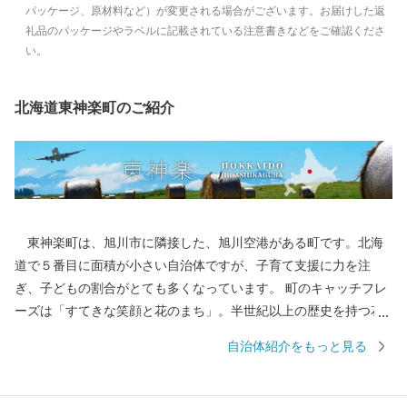
パッケージ、原材料など）が変更される場合がございます。お届けした返
礼品のパッケージやラベルに記載されている注意書きなどをご確認くださ
い。
北海道東神楽町のご紹介
東神楽町は、旭川市に隣接した、旭川空港がある町です。北海
道で５番目に面積が小さい自治体ですが、子育て支援に力を注
ぎ、子どもの割合がとても多くなっています。 町のキャッチフレ
ーズは「すてきな笑顔と花のまち」。半世紀以上の歴史を持つ花
のまちづくりの住民活動は、まちの文化です。 大雪山からの雪解
自治体紹介をもっと見る
け水の恵みの、おいしいお米は自慢の一品。アスパラやトマトな
どの野菜も、とっても美味！！忠別川がもたらした肥沃な農地を
生かした、農業・畜産などが盛んです。 高品質な旭川家具の工房