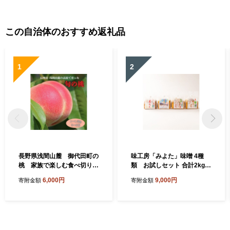
この自治体のおすすめ返礼品
1
2
長野県浅間山麓 御代田町の
味工房「みよた」味噌 4種
桃 家族で楽しむ食べ切りハ
類 お試しセット 合計2kg
ーフ箱(1～1.2kg)【175426
【1758488】
6,000円
9,000円
寄附金額
寄附金額
1】