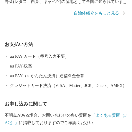
野菜(レタス、白菜、キャベツ)の産地として全国に知られていま
す。その他には精密機械工業、食品加工と製造業が盛んであり、
自治体紹介をもっと見る
北陸新幹線や上信越道など、首都圏とのアクセス環境も整ってお
り、利便性と環境面に恵まれた、暮らしやすい自然豊かな高原の
町です。そして、人口増加率は長野県下でもトップクラスを誇
り、年少人口や生産年齢人口の比率も高く、若い世代が多く暮ら
お支払い方法
す町となっています。 また、毎年7月の最終土曜日には「信
州・御代田龍神まつり」が開催されます。御代田町の夏の一大イ
au PAY カード（番号入力不要）
ベントです。
au PAY 残高
au PAY（auかんたん決済）通信料金合算
クレジットカード決済（VISA、Master、JCB、Diners、AMEX）
お申し込みに関して
不明点がある場合、お問い合わせの多い質問を
「よくある質問（F
AQ）」
に掲載しておりますのでご確認ください。