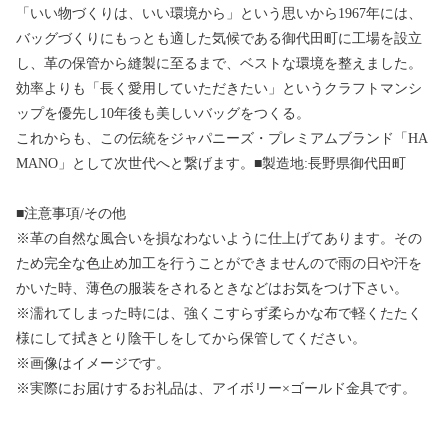
「いい物づくりは、いい環境から」という思いから1967年には、
バッグづくりにもっとも適した気候である御代田町に工場を設立
し、革の保管から縫製に至るまで、ベストな環境を整えました。
効率よりも「長く愛用していただきたい」というクラフトマンシ
ップを優先し10年後も美しいバッグをつくる。
これからも、この伝統をジャパニーズ・プレミアムブランド「HA
MANO」として次世代へと繋げます。■製造地:長野県御代田町
■注意事項/その他
※革の自然な風合いを損なわないように仕上げてあります。その
ため完全な色止め加工を行うことができませんので雨の日や汗を
かいた時、薄色の服装をされるときなどはお気をつけ下さい。
※濡れてしまった時には、強くこすらず柔らかな布で軽くたたく
様にして拭きとり陰干しをしてから保管してください。
※画像はイメージです。
※実際にお届けするお礼品は、アイボリー×ゴールド金具です。