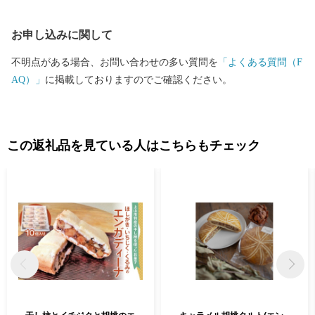
ィプロモーション推進係 〒999-3192 山形県上山市河崎一丁目1番
10号 TEL：023-672-1111（内線108） FAX：023-672-1112 時間：
お申し込みに関して
月～金（祝・休日、年末年始は除く）8：30～17：15 ＜メ
ールでのお問合せ＞ furusato@city.kaminoyama.yamagata.jp ■お礼の
不明点がある場合、お問い合わせの多い質問を
「よくある質問（F
品の詳細や発送等に関するお問合せ 上山市ふるさと納税返礼品事
AQ）」
に掲載しておりますのでご確認ください。
務局（かみふる） TEL：0120-155-326 受付時間 9：30～16:00
（土日祝日・年末年始は除く） ＜メールでのお問合せ＞ info.kami
full@kaminoyama-spa.com
この返礼品を見ている人はこちらもチェック