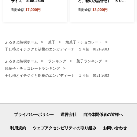
サイズ 0108-2608
ろ、粒のみ詰合せ） ５００
ｇ×２パック 0065-2603
17,000円
13,000円
寄附金額
寄附金額
ふるさと納税ホーム
菓子
焼菓子・チョコレート
干し柿とイチジクと胡桃のエンガディーナ １４個 0121-2603
ふるさと納税ホーム
ランキング
菓子ランキング
焼菓子・チョコレートランキング
干し柿とイチジクと胡桃のエンガディーナ １４個 0121-2603
プライバシーポリシー
運営会社
自治体関係者の皆様へ
利用規約
ウェブアクセシビリティの取り組み
お問い合わせ