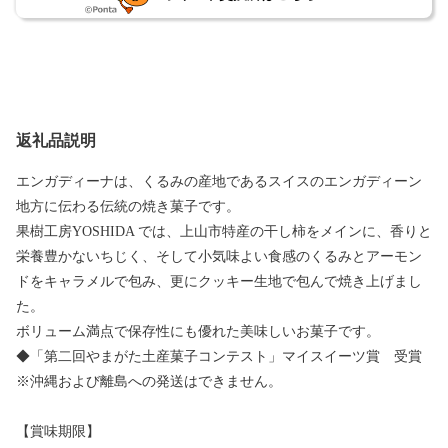
返礼品説明
エンガディーナは、くるみの産地であるスイスのエンガディーン
地方に伝わる伝統の焼き菓子です。
果樹工房YOSHIDA では、上山市特産の干し柿をメインに、香りと
栄養豊かないちじく、そして小気味よい食感のくるみとアーモン
ドをキャラメルで包み、更にクッキー生地で包んで焼き上げまし
た。
ボリューム満点で保存性にも優れた美味しいお菓子です。
◆「第二回やまがた土産菓子コンテスト」マイスイーツ賞 受賞
※沖縄および離島への発送はできません。
【賞味期限】