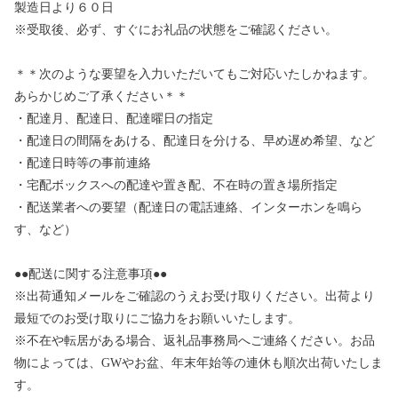
製造日より６０日
※受取後、必ず、すぐにお礼品の状態をご確認ください。
＊＊次のような要望を入力いただいてもご対応いたしかねます。
あらかじめご了承ください＊＊
・配達月、配達日、配達曜日の指定
・配達日の間隔をあける、配達日を分ける、早め遅め希望、など
・配達日時等の事前連絡
・宅配ボックスへの配達や置き配、不在時の置き場所指定
・配送業者への要望（配達日の電話連絡、インターホンを鳴ら
す、など）
●●配送に関する注意事項●●
※出荷通知メールをご確認のうえお受け取りください。出荷より
最短でのお受け取りにご協力をお願いいたします。
※不在や転居がある場合、返礼品事務局へご連絡ください。お品
物によっては、GWやお盆、年末年始等の連休も順次出荷いたしま
す。