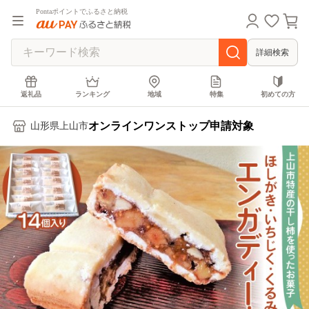
Pontaポイントでふるさと納税
詳細検索
返礼品
ランキング
地域
特集
初めての方
オンラインワンストップ申請対象
山形県上山市