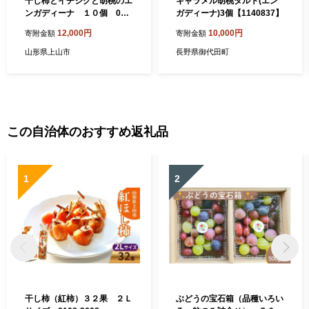
干し柿とイチジクと胡桃のエ
キャラメル胡桃タルト(エン
ンガディーナ １０個 012
ガディーナ)3個【1140837】
1-2602
12,000円
10,000円
寄附金額
寄附金額
山形県上山市
長野県御代田町
この自治体のおすすめ返礼品
1
2
干し柿（紅柿）３２果 ２Ｌ
ぶどうの宝石箱（品種いろい