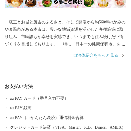
蔵王とお城と茂吉のふるさと、そして開湯から約560年のかみの
やま温泉がある本市は、豊かな地域資源を活かした各種施策に取
り組み、市民誰もが幸せを実感でき、いつまでも住み続けたい街
づくりを目指しております。 特に「日本一の健康保養地」を目
指し、上山型温泉クアオルト事業（クアオルトとはドイツで語で
自治体紹介をもっと見る
健康保養地）として、市民の健康増進と交流人口の拡大を目的
に、健康・観光・環境を柱に様々な取組を実施しております。
また、本市はさくらんぼやぶどう、ラ・フランスをはじめ、かみ
のやま産のぶどうを使用したワインなどを生産しております。豊
お支払い方法
かな自然、肥沃な大地と生産者の熱意、高い栽培技術により生み
出されるこれらの果物などは、どれも最高級品であります。
au PAY カード（番号入力不要）
「つながりつなげる いろどりのまち かみのやま」 この将来都
au PAY 残高
市像を実現するため、「ふるさと納税」という形で、みなさまか
らの応援をどうぞよろしくお願いいたします。 【お問合せ先】 ■
au PAY（auかんたん決済）通信料金合算
ふるさと納税についてのお問合せ 上山市役所 市政戦略課 シテ
クレジットカード決済（VISA、Master、JCB、Diners、AMEX）