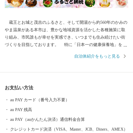
蔵王とお城と茂吉のふるさと、そして開湯から約560年のかみの
やま温泉がある本市は、豊かな地域資源を活かした各種施策に取
り組み、市民誰もが幸せを実感でき、いつまでも住み続けたい街
づくりを目指しております。 特に「日本一の健康保養地」を目
指し、上山型温泉クアオルト事業（クアオルトとはドイツで語で
自治体紹介をもっと見る
健康保養地）として、市民の健康増進と交流人口の拡大を目的
に、健康・観光・環境を柱に様々な取組を実施しております。
また、本市はさくらんぼやぶどう、ラ・フランスをはじめ、かみ
のやま産のぶどうを使用したワインなどを生産しております。豊
お支払い方法
かな自然、肥沃な大地と生産者の熱意、高い栽培技術により生み
出されるこれらの果物などは、どれも最高級品であります。
au PAY カード（番号入力不要）
「つながりつなげる いろどりのまち かみのやま」 この将来都
au PAY 残高
市像を実現するため、「ふるさと納税」という形で、みなさまか
らの応援をどうぞよろしくお願いいたします。 【お問合せ先】 ■
au PAY（auかんたん決済）通信料金合算
ふるさと納税についてのお問合せ 上山市役所 市政戦略課 シテ
クレジットカード決済（VISA、Master、JCB、Diners、AMEX）