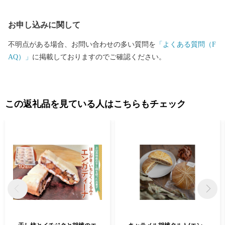
ィプロモーション推進係 〒999-3192 山形県上山市河崎一丁目1番
10号 TEL：023-672-1111（内線108） FAX：023-672-1112 時間：
お申し込みに関して
月～金（祝・休日、年末年始は除く）8：30～17：15 ＜メ
ールでのお問合せ＞ furusato@city.kaminoyama.yamagata.jp ■お礼の
不明点がある場合、お問い合わせの多い質問を
「よくある質問（F
品の詳細や発送等に関するお問合せ 上山市ふるさと納税返礼品事
AQ）」
に掲載しておりますのでご確認ください。
務局（かみふる） TEL：0120-155-326 受付時間 9：30～16:00
（土日祝日・年末年始は除く） ＜メールでのお問合せ＞ info.kami
full@kaminoyama-spa.com
この返礼品を見ている人はこちらもチェック