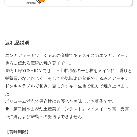
返礼品説明
エンガディーナは、くるみの産地であるスイスのエンガディーン
地方に伝わる伝統の焼き菓子です。
果樹工房YOSHIDA では、上山市特産の干し柿をメインに、香りと
栄養豊かないちじく、そして小気味よい食感のくるみとアーモン
ドをキャラメルで包み、更にクッキー生地で包んで焼き上げまし
た。
ボリューム満点で保存性にも優れた美味しいお菓子です。
◆「第二回やまがた土産菓子コンテスト」マイスイーツ賞 受賞
※沖縄および離島への発送はできません。
【賞味期限】