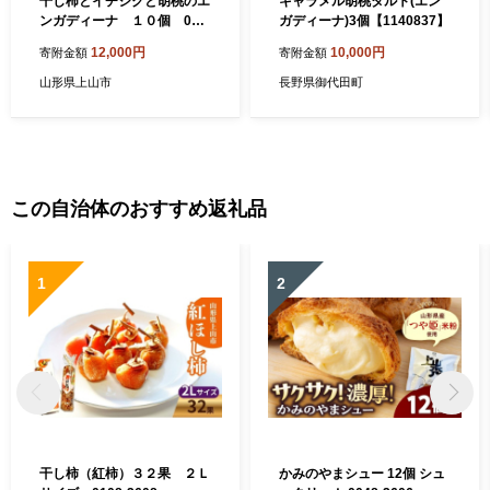
干し柿とイチジクと胡桃のエ
キャラメル胡桃タルト(エン
ンガディーナ １０個 012
ガディーナ)3個【1140837】
1-2602
12,000円
10,000円
寄附金額
寄附金額
山形県上山市
長野県御代田町
この自治体のおすすめ返礼品
1
2
干し柿（紅柿）３２果 ２Ｌ
かみのやまシュー 12個 シュ