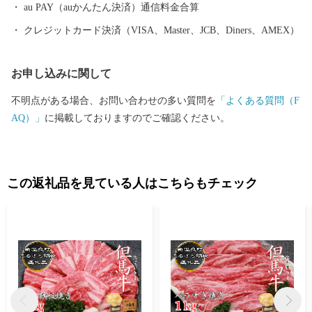
らの応援をどうぞよろしくお願いいたします。 【お問合せ先】 ■
au PAY（auかんたん決済）通信料金合算
ふるさと納税についてのお問合せ 上山市役所 市政戦略課 シテ
クレジットカード決済（VISA、Master、JCB、Diners、AMEX）
ィプロモーション推進係 〒999-3192 山形県上山市河崎一丁目1番
10号 TEL：023-672-1111（内線108） FAX：023-672-1112 時間：
お申し込みに関して
月～金（祝・休日、年末年始は除く）8：30～17：15 ＜メ
ールでのお問合せ＞ furusato@city.kaminoyama.yamagata.jp ■お礼の
不明点がある場合、お問い合わせの多い質問を
「よくある質問（F
品の詳細や発送等に関するお問合せ 上山市ふるさと納税返礼品事
AQ）」
に掲載しておりますのでご確認ください。
務局（かみふる） TEL：0120-155-326 受付時間 9：30～16:00
（土日祝日・年末年始は除く） ＜メールでのお問合せ＞ info.kami
full@kaminoyama-spa.com
この返礼品を見ている人はこちらもチェック