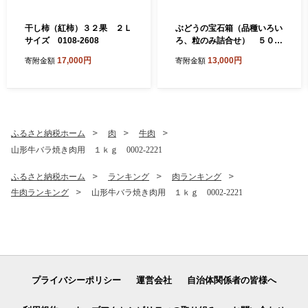
干し柿（紅柿）３２果 ２Ｌ
ぶどうの宝石箱（品種いろい
サイズ 0108-2608
ろ、粒のみ詰合せ） ５００
ｇ×２パック 0065-2603
17,000円
13,000円
寄附金額
寄附金額
ふるさと納税ホーム
肉
牛肉
山形牛バラ焼き肉用 １ｋｇ 0002-2221
ふるさと納税ホーム
ランキング
肉ランキング
牛肉ランキング
山形牛バラ焼き肉用 １ｋｇ 0002-2221
プライバシーポリシー
運営会社
自治体関係者の皆様へ