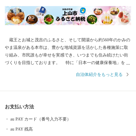
蔵王とお城と茂吉のふるさと、そして開湯から約560年のかみの
やま温泉がある本市は、豊かな地域資源を活かした各種施策に取
り組み、市民誰もが幸せを実感でき、いつまでも住み続けたい街
づくりを目指しております。 特に「日本一の健康保養地」を目
指し、上山型温泉クアオルト事業（クアオルトとはドイツで語で
自治体紹介をもっと見る
健康保養地）として、市民の健康増進と交流人口の拡大を目的
に、健康・観光・環境を柱に様々な取組を実施しております。
また、本市はさくらんぼやぶどう、ラ・フランスをはじめ、かみ
のやま産のぶどうを使用したワインなどを生産しております。豊
お支払い方法
かな自然、肥沃な大地と生産者の熱意、高い栽培技術により生み
出されるこれらの果物などは、どれも最高級品であります。
au PAY カード（番号入力不要）
「つながりつなげる いろどりのまち かみのやま」 この将来都
au PAY 残高
市像を実現するため、「ふるさと納税」という形で、みなさまか