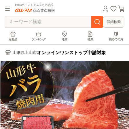
Pontaポイントでふるさと納税
詳細検索
返礼品
ランキング
地域
特集
初めての方
オンラインワンストップ申請対象
山形県上山市