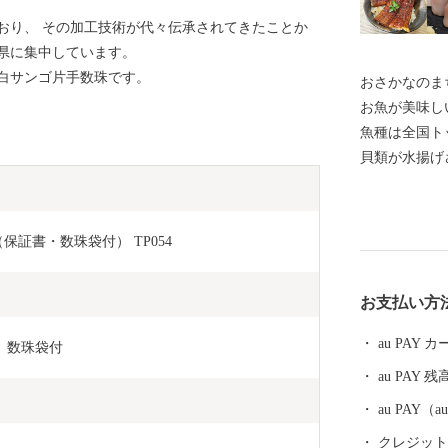
おり、 その加工技術が代々伝承されてきたことか
県に集中しています。
白サンゴ片手数珠です。
おさかなのま
お魚が美味し
魚種は全国ト
貝類が水揚げ
や、養殖漁業
定で食べられ
の魚貝類を楽
（保証書・数珠袋付） TP054
受けた文旦や
す。 【お問合せはこちら】 ・返礼品、お届けの時期に
お支払い方
関して 須崎商工会
urusato@cciweb.or.jp ・お申
au PAY
紫　数珠袋付
等について 須崎
au PAY 残
0-1325 MAIL：i
au PAY
クレジットカ