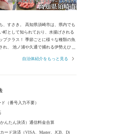
ち、すさき。 高知県須崎市は、県内でも
い町として知られており、水揚げされる
ップクラス！ 季節ごとに様々な種類の魚
され、 池ノ浦や久通で捕れる伊勢えび
発祥の地野見湾の鯛やカンパチ、季節限
自治体紹介をもっと見る
るメジカの刺身も人気を集め、鮮度抜群
しめます。 また、黒潮の恵みをたっぷり
ポンカンといった柑橘類、野菜も絶品で
法
議所 TEL：0889-59-0529 MAIL：s-f
し込み、書類、ご入金方法
 カード（番号入力不要）
市 ふるさと納税担当 TEL： 050-173
高
nfo@susaki-furusato.com
（auかんたん決済）通信料金合算
ード決済（VISA、Master、JCB、Di