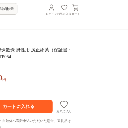
詳細検索
ログイン
お気に入り
カート
方
08珠数珠 男性用 房正絹紫（保証書・
P054
0
円
お気に入り
の自治体へ寄附申込いただいた場合、返礼品は
ん。