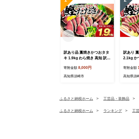
訳あり品 藁焼きかつおタタ
訳あり 
キ 1.9kg わら焼き 高知 訳あ
2.1kg
り 不揃い かつおのたたき
焼き 高知 訳あり品 不揃
8,000円
寄附金額
寄附金額
冷凍 真空 小分け 個包装 お
冷凍 真空
つまみ おかず 惣菜 晩ごは
つまみ お
高知県須崎市
高知県須
ん 加工品 カツオ 鰹 刺身 魚
ん 加工品
高知県 須崎市
高知県 
ふるさと納税ホーム
工芸品・装飾品
ふるさと納税ホーム
ランキング
工