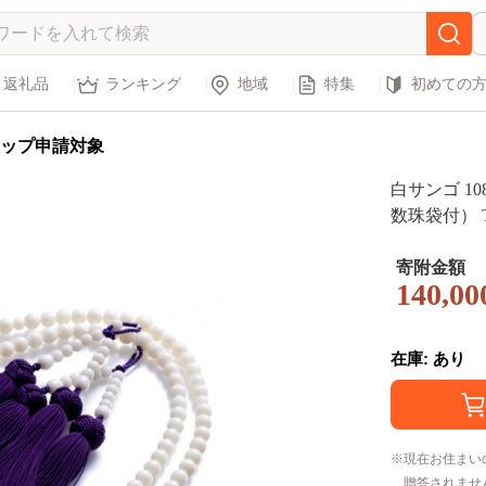
返礼品
ランキング
地域
特集
初めての
ップ申請対象
白サンゴ 1
数珠袋付） T
寄附金額
140,00
在庫: あり
現在お住まい
贈答されませ