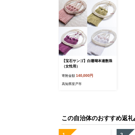
【宝石サンゴ】白珊瑚本連数珠
（女性用）
140,000円
寄附金額
高知県室戸市
この自治体のおすすめ返礼
1
2