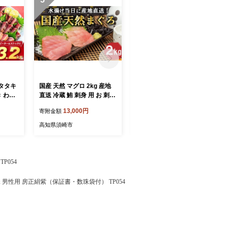
タタキ
国産 天然 マグロ 2kg 産地
真鯛 昆布〆 こぶ締め 250g
き わら
直送 冷蔵 鮪 刺身 用 お 刺し
旨味〆 昆布締め 昆布 こぶ
身 新鮮 海鮮 生 魚 魚介類 国
じめ 鯛 マダイ タイ 冷凍 真
13,000円
11,000円
寄附金額
寄附金額
包装 お
産マグロ 海鮮丼 惣菜 おか
空パック お手軽 冷凍 刺身
晩ごは
ず 冷蔵マグロ ふるさと納税
お刺身 お刺し身 刺し身 海
高知県須崎市
高知県須崎市
刺身 魚
まぐろ ふるさと納税鮪 TY0
鮮 海の幸 魚介 人気 加工品
241-2x
漬け丼 鯛めし 産地直送 国
産 高知県 高知 須崎 市 YI01
2
P054
珠 男性用 房正絹紫（保証書・数珠袋付） TP054