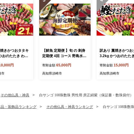
藁焼きかつおタタキ
【鮮魚 定期便 】旬 の 刺身
訳あり 藁焼きかつお
 かつおのたたき わら
定期便 4回 コース 野島水産
3.2kg かつおのたた
い
が お届け！ | 下処理済み 鮮
焼き 高知 訳あり品 不揃い
10,000円
65,000円
15,000円
寄附金額
寄附金額
 小分け 個包装 お
魚定期便 刺身定期便 かつお
冷凍 真空 小分け 個
かず 惣菜 晩ごは
かつおのたたき 藁焼き タタ
つまみ おかず 惣菜 
崎市
高知県須崎市
高知県須崎市
 カツオ 鰹 刺身 魚
キ 鯛 真鯛 マグロ 牡蠣 しら
ん 加工品 カツオ 鰹 
須崎市
す 伊勢海老 セット 高知 産
高知県 須崎市
地直送 たい まだい 高知県
須崎市 NS4000_2x
その他仏具・神具
白サンゴ 108珠数珠 男性用 房正絹紫（保証書・数珠袋付） T
芸品・装飾品ランキング
その他仏具・神具ランキング
白サンゴ 108珠数