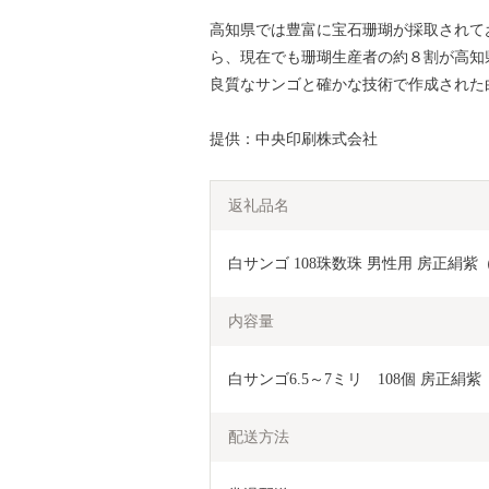
高知県では豊富に宝石珊瑚が採取されて
ら、現在でも珊瑚生産者の約８割が高知
良質なサンゴと確かな技術で作成された
提供：中央印刷株式会社
返礼品名
白サンゴ 108珠数珠 男性用 房正絹紫
内容量
白サンゴ6.5～7ミリ　108個 房正絹
配送方法