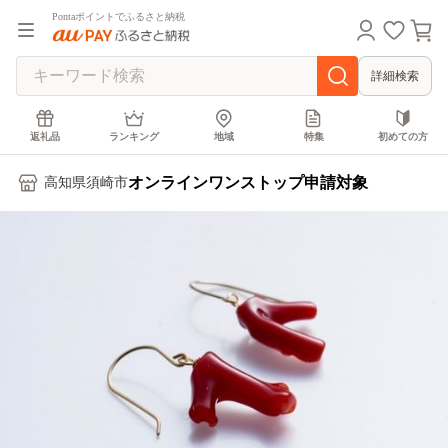
Pontaポイントでふるさと納税
詳細検索
返礼品
ランキング
地域
特集
初めての方
オンラインワンストップ申請対象
高知県須崎市