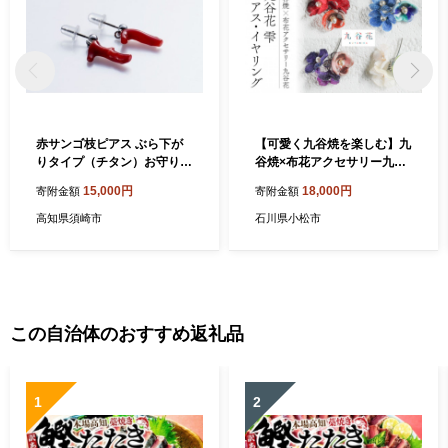
赤サンゴ枝ピアス ぶら下が
【可愛く九谷焼を楽しむ】九
りタイプ（チタン）お守り袋
谷焼×布花アクセサリー九谷
付 TP024-2x
花（KUTANIKA）雫（小花
15,000円
18,000円
寄附金額
寄附金額
３個タイプ 赤 ピアス） 0
14010 ギフト プレゼント
高知県須崎市
石川県小松市
この自治体のおすすめ返礼品
1
2