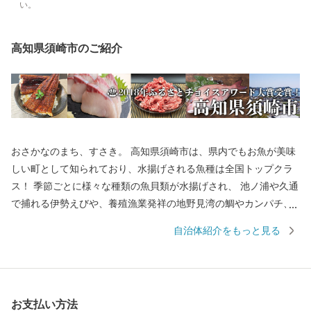
い。
高知県須崎市のご紹介
おさかなのまち、すさき。 高知県須崎市は、県内でもお魚が美味
しい町として知られており、水揚げされる魚種は全国トップクラ
ス！ 季節ごとに様々な種類の魚貝類が水揚げされ、 池ノ浦や久通
で捕れる伊勢えびや、養殖漁業発祥の地野見湾の鯛やカンパチ、
季節限定で食べられるメジカの刺身も人気を集め、鮮度抜群の魚
自治体紹介をもっと見る
貝類を楽しめます。 また、黒潮の恵みをたっぷり受けた文旦やポ
ンカンといった柑橘類、野菜も絶品です。 【お問合せはこちら】
・返礼品、お届けの時期に関して 須崎商工会議所 TEL：0889-59-0
529 MAIL：s-furusato@cciweb.or.jp ・お申し込み、書類、ご入金方
お支払い方法
法等について 須崎市 ふるさと納税担当 TEL： 050-1730-1325 M