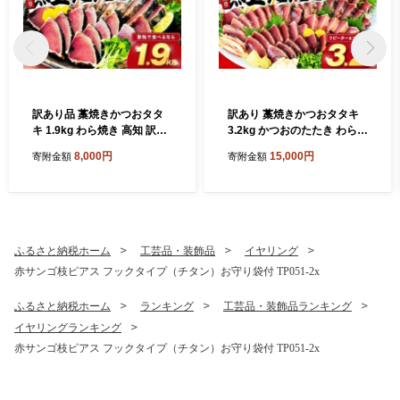
訳あり品 藁焼きかつおタタ
訳あり 藁焼きかつおタタキ
キ 1.9kg わら焼き 高知 訳あ
3.2kg かつおのたたき わら焼
り 不揃い かつおのたたき 冷
き 高知 訳あり品 不揃い 冷凍
8,000円
15,000円
寄附金額
寄附金額
凍 真空 小分け 個包装 おつま
真空 小分け 個包装 おつまみ
み おかず 惣菜 晩ごはん 加工
おかず 惣菜 晩ごはん 加工品
品 カツオ 鰹 刺身 魚 高知県
カツオ 鰹 刺身 魚 高知県 須
須崎市
崎市
ふるさと納税ホーム
工芸品・装飾品
イヤリング
赤サンゴ枝ピアス フックタイプ（チタン）お守り袋付 TP051-2x
ふるさと納税ホーム
ランキング
工芸品・装飾品ランキング
イヤリングランキング
赤サンゴ枝ピアス フックタイプ（チタン）お守り袋付 TP051-2x