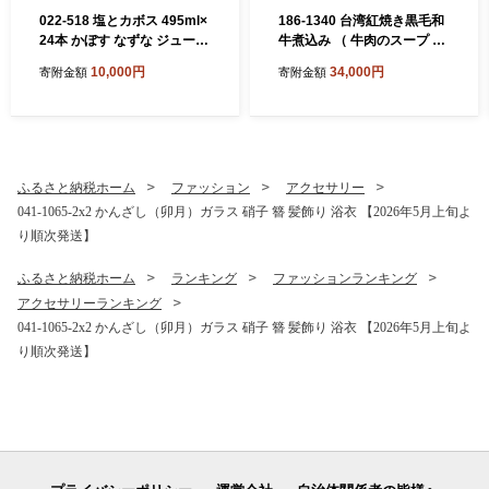
022-518 塩とカボス 495ml×
186-1340 台湾紅焼き黒毛和
24本 かぼす なずな ジュース
牛煮込み （ 牛肉のスープ ）
スポーツドリンク
200g × 8個 セット お肉 肉 ニ
10,000円
34,000円
寄附金額
寄附金額
ク にく 牛肉 牛 黒毛和牛 和
牛 台湾紅焼き 煮込み スープ
レトルト食品 レトルト 食品
スパイス
ふるさと納税ホーム
ファッション
アクセサリー
041-1065-2x2 かんざし（卯月）ガラス 硝子 簪 髪飾り 浴衣 【2026年5月上旬よ
り順次発送】
ふるさと納税ホーム
ランキング
ファッションランキング
アクセサリーランキング
041-1065-2x2 かんざし（卯月）ガラス 硝子 簪 髪飾り 浴衣 【2026年5月上旬よ
り順次発送】