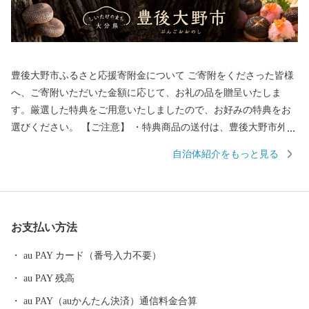
豊後大野市ふるさと応援寄附金について ご寄附をくださった皆様
へ、ご寄附いただいた金額に応じて、お礼の品を贈呈いたしま
す。厳選した特典をご用意いたしましたので、お好みの特典をお
選びください。 【ご注意】 ・特典商品の送付は、豊後大野市外に
お住まいの方に限らせていただきます。 ・寄附につきましては、
自治体紹介をもっと見る
年度内の回数制限は現在設けておりません。 ・パッケージが異な
る場合や、時期により内容を変更させていただく場合があります
ので、予めご了承ください。 ・特典商品の写真はイメージです。
お支払い方法
au PAY カード（番号入力不要）
au PAY 残高
au PAY（auかんたん決済）通信料金合算