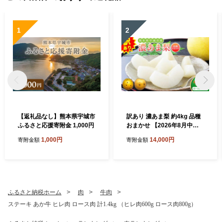
1
2
【返礼品なし】熊本県宇城市
訳あり 濃あま梨 約4kg 品種
ふるさと応援寄附金 1,000円
おまかせ 【2026年8月中旬
から9月下旬発送予定】 梨 な
1,000円
14,000円
寄附金額
寄附金額
し 秋月 幸水 豊水 新高 秋麗
甘太 和梨 お取り寄せ 冷蔵 国
産 九州 熊本県 宇城市 小川町
産 農園とフォーク青果店
ふるさと納税ホーム
肉
牛肉
ステーキ あか牛 ヒレ肉 ロース肉 計1.4kg （ヒレ肉600g ロース肉800g）