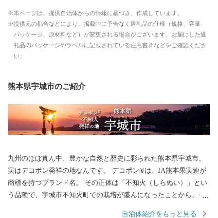
本ページは、提供自治体からの情報に基づき、作成しています。
提供元の都合などにより、掲載中に予告なく返礼品の仕様（規格、容量、
パッケージ、原材料など）が変更される場合がございます。お届けした返
礼品のパッケージやラベルに記載されている注意書きなどをご確認くださ
い。
熊本県宇城市のご紹介
九州のほぼ真ん中、豊かな自然と歴史に彩られた熊本県宇城市。
実はデコポン発祥の地なんです。 デコポン®は、JA熊本果実連が
商標を持つブランド名。 その正体は「不知火（しらぬい）」とい
う品種で、宇城市不知火町での栽培が盛んになったことから、そ
の名が付けられました。 甘みと酸味の絶妙なバランス、そして手
自治体紹介をもっと見る