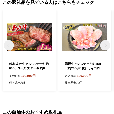
この返礼品を見ている人はこちらもチェック
熊本 あか牛 ヒレ ステーキ 約
飛騨牛ヒレステーキ約1kg
600g ロース ステーキ 約800
（約200g×4枚）サイコロス
g 計約1.4kg 牛肉 熊本県産
テーキ（約200g） お肉 牛肉
100,000円
100,000円
寄附金額
寄附金額
赤牛 和牛 牛 肉 ヒレ ロース
ステーキ ヘルシー カット 冷
熊本県合志市
岐阜県安八町
凍 国産 熊本【合同会社 たべ
たせいか】 [AYCB048]
この自治体のおすすめ返礼品