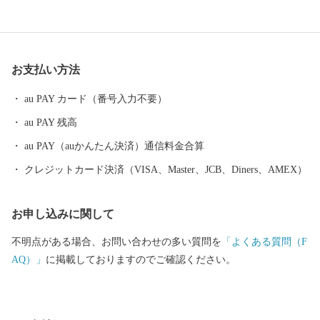
軽に食べられる手頃さから、地元でも全国でも大人気。まさに“柑
橘の王様”です。 さらに宇城市には、世界遺産も！ 明治三大築港
の一つに数えられる「三角西港（みすみにしこう）」は、明治期
の港湾施設として、世界文化遺産にも登録されています。 当時の
お支払い方法
姿がそのまま残る石積み埠頭や水路、橋など貿易港としての役割
を終えた後もほぼ原型のまま残され、日本唯一の湾港史跡となっ
au PAY カード（番号入力不要）
ています。 デコポン・不知火発祥の地「宇城市」の特産品 ■ デ
au PAY 残高
コポン®・不知火 ■ みかん ■ あか牛 ■ 黒毛和牛 ■ 白玉粉 ■
生姜 ■ メロン ■ トマト ■ イチゴ
au PAY（auかんたん決済）通信料金合算
クレジットカード決済（VISA、Master、JCB、Diners、AMEX）
お申し込みに関して
不明点がある場合、お問い合わせの多い質問を
「よくある質問（F
AQ）」
に掲載しておりますのでご確認ください。