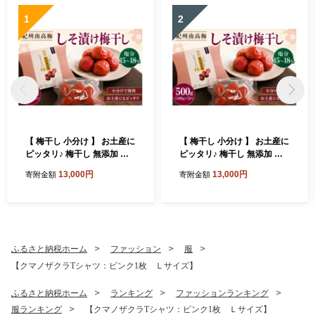
1
2
【 梅干し 小分け 】 お土産に
【 梅干し 小分け 】 お土産に
ピッタリ♪ 梅干し 無添加 南
ピッタリ♪ 梅干し 無添加 南
高梅 小分けタイプ 昔ながら
高梅 小分けタイプ 昔ながら
13,000円
13,000円
寄附金額
寄附金額
のすっぱい しそ漬け梅干し 5
のすっぱい しそ漬け梅干し 5
00g (100g×5P) 梅干し 梅干
00g (100g×5P) 梅干し 梅干
梅 うめ ウメ しそ梅干し しそ
梅 うめ ウメ しそ梅干し しそ
梅 人気 国産 梅干し お取り寄
梅 人気 国産 梅干し お取り寄
せ おすすめ 梅干し お弁当 梅
せ おすすめ 梅干し お弁当 梅
干し 健康食品 南高梅干し 三
干し 健康食品 南高梅干し 三
ふるさと納税ホーム
ファッション
服
重県 熊野市【frsn0031A】
重県 熊野市【frsn0031A】
【クマノザクラTシャツ：ピンク1枚 Ｌサイズ】
ふるさと納税ホーム
ランキング
ファッションランキング
服ランキング
【クマノザクラTシャツ：ピンク1枚 Ｌサイズ】