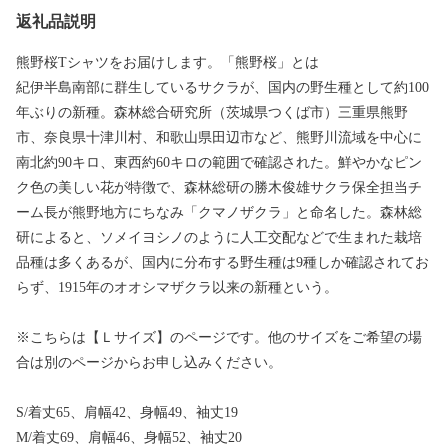
返礼品説明
熊野桜Tシャツをお届けします。「熊野桜」とは
紀伊半島南部に群生しているサクラが、国内の野生種として約100
年ぶりの新種。森林総合研究所（茨城県つくば市）三重県熊野
市、奈良県十津川村、和歌山県田辺市など、熊野川流域を中心に
南北約90キロ、東西約60キロの範囲で確認された。鮮やかなピン
ク色の美しい花が特徴で、森林総研の勝木俊雄サクラ保全担当チ
ーム長が熊野地方にちなみ「クマノザクラ」と命名した。森林総
研によると、ソメイヨシノのように人工交配などで生まれた栽培
品種は多くあるが、国内に分布する野生種は9種しか確認されてお
らず、1915年のオオシマザクラ以来の新種という。
※こちらは【Ｌサイズ】のページです。他のサイズをご希望の場
合は別のページからお申し込みください。
S/着丈65、肩幅42、身幅49、袖丈19
M/着丈69、肩幅46、身幅52、袖丈20