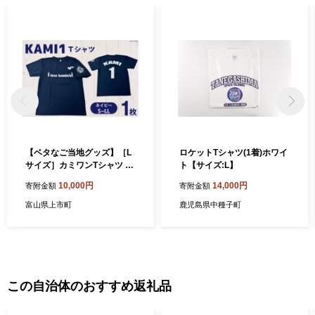
【ベタなご当地グッズ】［L
ロケットTシャツ(1着)ホワイ
サイズ］カミワンTシャツ ネ
ト【サイズ:L】
イビー 1枚
10,000円
14,000円
寄附金額
寄附金額
富山県上市町
鹿児島県中種子町
この自治体のおすすめ返礼品