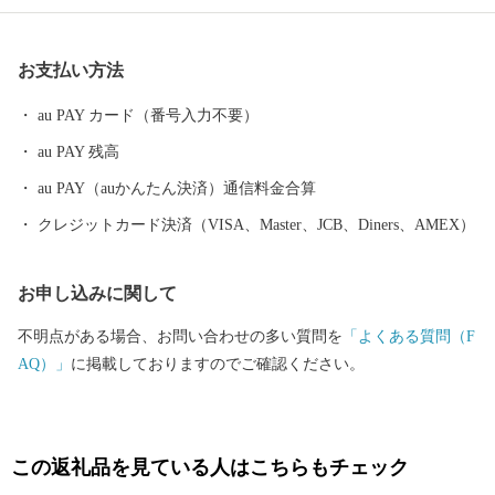
し、 長い歴史と人々の心に育まれてきた独自の文化が今も息づい
ています。 毎年８月１７日に開催される熊野大花火大会は ３００
お支払い方法
余年もの伝統を誇り、約１万発の大迫力の花火や 世界遺産に轟く
音と光を楽しもうと 全国から多くの人が訪れます。
au PAY カード（番号入力不要）
au PAY 残高
au PAY（auかんたん決済）通信料金合算
クレジットカード決済（VISA、Master、JCB、Diners、AMEX）
お申し込みに関して
不明点がある場合、お問い合わせの多い質問を
「よくある質問（F
AQ）」
に掲載しておりますのでご確認ください。
この返礼品を見ている人はこちらもチェック