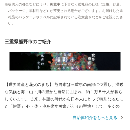
提供元の都合などにより、掲載中に予告なく返礼品の仕様（規格、容量、
パッケージ、原材料など）が変更される場合がございます。お届けした返
礼品のパッケージやラベルに記載されている注意書きなどをご確認くださ
い。
三重県熊野市のご紹介
【世界遺産と花火のまち】 熊野市は三重県の南部に位置し、温暖
な気候と海・山・川の豊かな自然に囲まれ、約１万５千人が暮ら
しています。 古来、神話の時代から日本人にとって特別な地だっ
た「熊野」 心・体・魂を癒す黄泉がえりの聖地として、多くの
人々が熊野を目指し訪れていました。 苔むした風情のある石畳の
自治体紹介をもっと見る
「熊野古道」 海を見下ろすような巨岩の「獅子岩」 日本最古の神
社といわれている「花の窟」 などの世界遺産が市内各地に存在