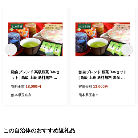
品提供事業者にも共有させていただきます。 いただいた情報はふ
るさと納税に関する必要書類発行・返礼品発送・その他運用・事
務対応以外には使用いたしません。
独自ブレンド 高級煎茶 3本セ
独自ブレンド 煎茶 3本セット
ット | 高級 上級 送料無料 国
| 高級 上級 送料無料 国産 日
産 日本茶 緑茶 お茶 深蒸し茶
本茶 緑茶 お茶 深蒸し茶 冷水
18,000円
13,000円
寄附金額
寄附金額
冷水茶 深むし がぶ飲み 真空
茶 深むし がぶ飲み 真空パッ
パック お客様用 茶葉 ギフト
ク お客様用 茶葉 ギフト お茶
熊本県玉名市
熊本県玉名市
お茶葉 煎茶 プレゼント 熊本
葉 煎茶 プレゼント 熊本県 玉
県 玉名市
名市
この自治体のおすすめ返礼品