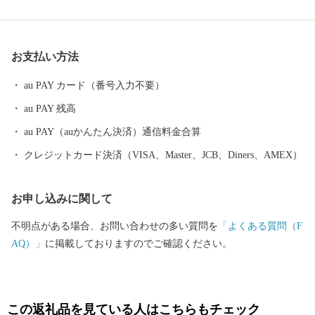
「日本マラソンの父・金栗四三」の故郷です。金栗四三はマラソ
ン選手として3度の世界記録を樹立し、日本人で初めてオリンピッ
クに出場しました。金栗四三の大きな功績を多くの人に知っても
お支払い方法
らうため、後世まで伝るために、街は観光地の整備や特産品の開
発で活気に満ち溢れています。 ふるさと寄附金を通して玉名の魅
au PAY カード（番号入力不要）
力に触れていただき是非玉名に足を運んでみてください。 【重
au PAY 残高
要：受領書およびワンストップ特例申請書について】 ・受領書お
よびワンストップ特例申請書は、寄附から約１カ月後に発送致し
au PAY（auかんたん決済）通信料金合算
ます。 ・ワンストップ特例申請書をお急ぎの方は、「玉名市から
クレジットカード決済（VISA、Master、JCB、Diners、AMEX）
のご案内」からダウンロードをお願いします。 【お問合せ先】 ◇
返礼品（資料請求）に関するお問合せ Tel：050-3146-0828 玉
お申し込みに関して
名市ふるさと納税事務局 (9:00～18:00、土日祝・年末年始除く) ◇
制度に関するお問合せ Tel：0968-75-1421 玉名市役所地域振興
不明点がある場合、お問い合わせの多い質問を
「よくある質問（F
課ふるさと納税担当 (8:30～17:15、土日祝・年末年始除く) ※お申
AQ）」
に掲載しておりますのでご確認ください。
込み・お問合せいただきました場合、お問合せ内容および個人情
報につきましては、玉名市ふるさと納税事務局（ふるさとチョイ
ス）および玉名市役所担当部署にて共有させていただきます。ま
た返礼品に関する情報（お名前やお届け先等）については、返礼
この返礼品を見ている人はこちらもチェック