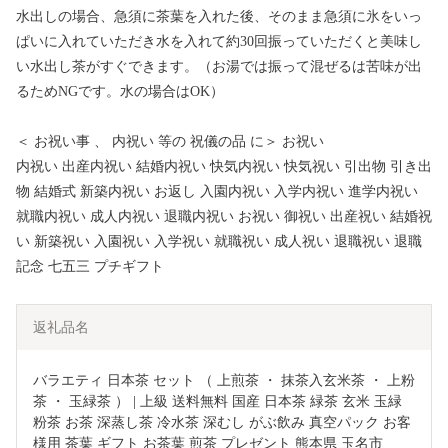
水出しの場合、急須に茶葉を入れた後、そのまま急須に氷をいっ
ぱいに入れていただき水を入れて約30回振っていただくと美味し
い水出し茶がすぐできます。（お湯では振って混ぜるは苦味が出
るためNGです。水の場合はOK）
＜ お祝い事 、 内祝い 等の 祝儀の品 に＞ お祝い
内祝い 出産内祝い 結婚内祝い 快気内祝い 快気祝い 引出物 引き出
物 結婚式 新築内祝い お返し 入園内祝い 入学内祝い 進学内祝い
就職内祝い 成人内祝い 退職内祝い お祝い 御祝い 出産祝い 結婚祝
い 新築祝い 入園祝い 入学祝い 就職祝い 成人祝い 退職祝い 退職
記念 七五三 プチギフト
返礼品名
バラエティ 日本茶 セット （ 上煎茶 ・ 抹茶入玄米茶 ・ 上粉
茶 ・ 玉緑茶 ） | 上級 送料無料 国産 日本茶 緑茶 玄米 玉緑 
粉茶 お茶 深蒸し茶 冷水茶 深むし がぶ飲み 真空パック お客
様用 茶葉 ギフト お茶葉 煎茶 プレゼント 熊本県 玉名市