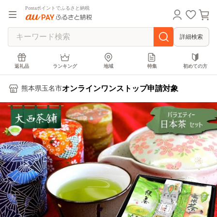
Pontaポイントでふるさと納税
詳細検索
返礼品
ランキング
地域
特集
初めての方
オンラインワンストップ申請対象
熊本県玉名市