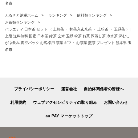
名市
ふるさと納税ホーム
ランキング
飲料類ランキング
お茶類ランキング
バラエティ 日本茶 セット （ 上煎茶 ・ 抹茶入玄米茶 ・ 上粉茶 ・ 玉緑茶 ） |
上級 送料無料 国産 日本茶 緑茶 玄米 玉緑 粉茶 お茶 深蒸し茶 冷水茶 深むし
がぶ飲み 真空パック お客様用 茶葉 ギフト お茶葉 煎茶 プレゼント 熊本県 玉
名市
プライバシーポリシー
運営会社
自治体関係者の皆様へ
利用規約
ウェブアクセシビリティの取り組み
お問い合わせ
au PAY マーケットトップ