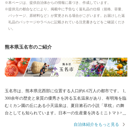
本ページは、提供自治体からの情報に基づき、作成しています。
提供元の都合などにより、掲載中に予告なく返礼品の仕様（規格、容量、
パッケージ、原材料など）が変更される場合がございます。お届けした返
礼品のパッケージやラベルに記載されている注意書きなどをご確認くださ
い。
熊本県玉名市のご紹介
玉名市は、熊本県北西部に位置する人口約6.6万人の都市です。 1,
300余年の歴史と泉質の優秀さを誇る玉名温泉があり、有明海を臨
むミカン園の丘にある小天温泉は、夏目漱石の小説「草枕」の舞
台としても知られています。日本一の生産量を誇るミニトマトや
日本遺産に登録された菊池川流域産のお米がとれる自然豊かな土
自治体紹介をもっと見る
地も魅力の一つです。 また2019年大河ドラマ主人公モデルの一人