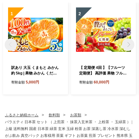
1
2
訳あり 大玉 くまもと みかん
【 定期便 4回 】【フルーツ
約 5kg | 果物 みかん くだも
定期便】 高評価 果物 フルー
の みかん フルーツ みかん 柑
ツ 選べる発送回数 （いちご
5,000円
60,000円
寄附金額
寄附金額
橘 みかん 柑橘類 みかん ミカ
みかん 不知火 スイカ ぶどう
ン 家庭用 みかん 熊本県 みか
メロン シャインマスカット
ん 玉名市 みかん
梨 柿 アイス クレープ） 2回
~ 12回 1年 フルーツ定期 フ
ルーツ定期便 果物定期便 果
物定期 定期便 フルーツ 果物
ふるさと納税ホーム
飲料類
お茶類
お試し 旬 取れたて 熊本県 玉
バラエティ 日本茶 セット （ 上煎茶 ・ 抹茶入玄米茶 ・ 上粉茶 ・ 玉緑茶 ） |
名市
上級 送料無料 国産 日本茶 緑茶 玄米 玉緑 粉茶 お茶 深蒸し茶 冷水茶 深むし
がぶ飲み 真空パック お客様用 茶葉 ギフト お茶葉 煎茶 プレゼント 熊本県 玉