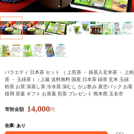
バラエティ 日本茶 セット （ 上煎茶 ・ 抹茶入玄米茶 ・ 上粉
茶 ・ 玉緑茶 ） | 上級 送料無料 国産 日本茶 緑茶 玄米 玉緑
粉茶 お茶 深蒸し茶 冷水茶 深むし がぶ飲み 真空パック お客
様用 茶葉 ギフト お茶葉 煎茶 プレゼント 熊本県 玉名市
14,000
寄附金額
円
在庫: あり