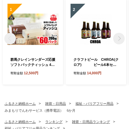
1
2
群馬クレインサンダーズ応援
クラフトビール CHROA(ク
ソフトパックティッシュ 400
ロア) ビール6本セッ
枚(200組)×60パック_ティッ
ト 非熱処理(生)【1445158】
12,500円
14,000円
寄附金額
寄附金額
シュ ペーパー まとめ買い 消
耗品 日用品 群馬県 太田市 送
料無料【1422589】
ふるさと納税ホーム
雑貨・日用品
福祉・バリアフリー用品
みまもりでんわサービス（携帯電話） 6か月
ふるさと納税ホーム
ランキング
雑貨・日用品ランキング
福祉・バリアフリー用品ランキング