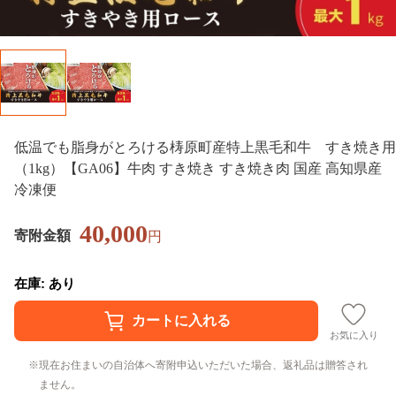
低温でも脂身がとろける梼原町産特上黒毛和牛 すき焼き用
（1kg）【GA06】牛肉 すき焼き すき焼き肉 国産 高知県産
冷凍便
40,000
寄附金額
円
在庫: あり
お気に入り
現在お住まいの自治体へ寄附申込いただいた場合、返礼品は贈答され
ません。