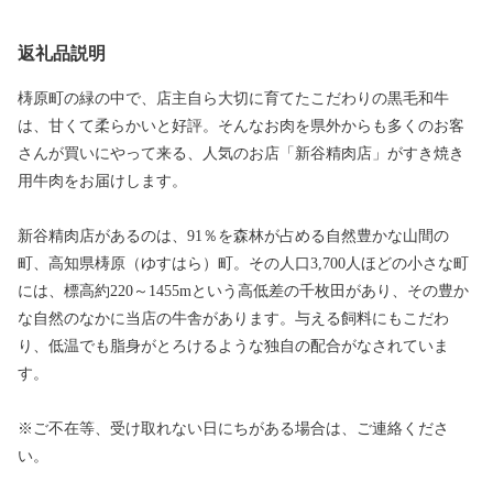
返礼品説明
梼原町の緑の中で、店主自ら大切に育てたこだわりの黒毛和牛
は、甘くて柔らかいと好評。そんなお肉を県外からも多くのお客
さんが買いにやって来る、人気のお店「新谷精肉店」がすき焼き
用牛肉をお届けします。
新谷精肉店があるのは、91％を森林が占める自然豊かな山間の
町、高知県梼原（ゆすはら）町。その人口3,700人ほどの小さな町
には、標高約220～1455mという高低差の千枚田があり、その豊か
な自然のなかに当店の牛舎があります。与える飼料にもこだわ
り、低温でも脂身がとろけるような独自の配合がなされていま
す。
※ご不在等、受け取れない日にちがある場合は、ご連絡くださ
い。