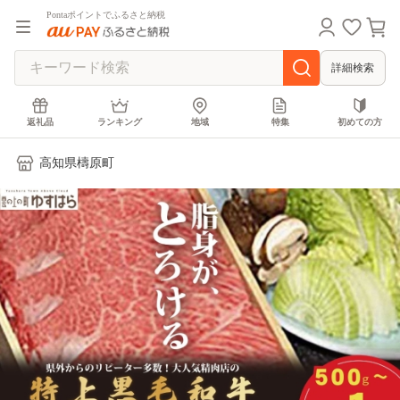
Pontaポイントでふるさと納税
詳細検索
返礼品
ランキング
地域
特集
初めての方
高知県檮原町