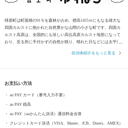
梼原町は町面積の91％を森林が占め、標高1455ｍにもなる雄大な
四国カルストに抱かれた自然豊かな山間の小さな町です。四国カ
ルスト高原は、全国的にも珍しい高位高原カルスト地形になって
おり、至る所に手付かずの自然が残り、晴れた日などには太平洋
から瀬戸内海まで一望できます。 石灰岩特有の白い岩が目立つ夏
自治体紹介をもっと見る
の高原では、里から登ってきた牛たちが放牧されのどかに草を食
んでいます。 冬場は一面雪に覆われますが、その景色さえ自然の
醸し出す幻想的な美しさがあり、多くの人々を魅了しています。
また、町内には日本の夜明けを信じ幕末を駆け抜けた勤皇六志士
お支払い方法
の墓地が残っており、その他にも坂本龍馬や東津野出身の吉村虎
太郎たちが脱藩するために通った道が、昔の趣を残したまま維新
au PAY カード（番号入力不要）
の道・脱藩の道として存在しています。
au PAY 残高
au PAY（auかんたん決済）通信料金合算
クレジットカード決済（VISA、Master、JCB、Diners、AMEX）