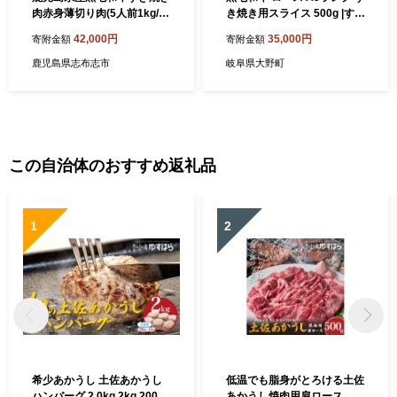
肉赤身薄切り肉(5人前1kg/50
き焼き用スライス 500g |すき
0g×2P) 黒毛和牛 和牛 牛肉
焼き すき焼き肉 牛肉 国産和
42,000円
35,000円
寄附金額
寄附金額
国産 日本一 スライス すき焼
牛 牛 お取り寄せグルメ 高級
き しゃぶしゃぶ 薄切り 赤身
お肉 肉
鹿児島県志布志市
岐阜県大野町
贈答 冷凍 d2-007
この自治体のおすすめ返礼品
1
2
希少あかうし 土佐あかうし
低温でも脂身がとろける土佐
ハンバーグ 2.0kg 2kg 200g
あかうし焼肉用肩ロース 5