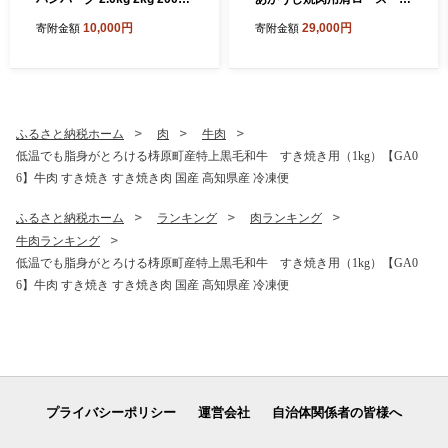
× 10個 合い挽きハンバーグ
00g 牛肉 和牛 国産 BBQ オ
10,000円
29,000円
寄附金額
寄附金額
冷凍 真空 小分け 個包装 肉汁
レイン酸 高知県産
たっぷり 大容量 大きめ 合挽
き 牛肉 豚肉 保存料 不使用
ビーフ ポーク 合いびき肉 挽
肉 おかず 惣菜 晩ごはん 贅沢
お取り寄せ 肉 ギフト 人気 高
ふるさと納税ホーム
肉
牛肉
知県 須崎市 お惣菜 はんばー
低温でも脂身がとろける梼原町産特上黒毛和牛 すき焼き用（1kg）【GA0
ぐ hannba-gu
6】牛肉 すき焼き すき焼き肉 国産 高知県産 冷凍便
ふるさと納税ホーム
ランキング
肉ランキング
牛肉ランキング
低温でも脂身がとろける梼原町産特上黒毛和牛 すき焼き用（1kg）【GA0
6】牛肉 すき焼き すき焼き肉 国産 高知県産 冷凍便
プライバシーポリシー
運営会社
自治体関係者の皆様へ