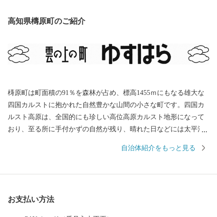
高知県檮原町のご紹介
梼原町は町面積の91％を森林が占め、標高1455ｍにもなる雄大な
四国カルストに抱かれた自然豊かな山間の小さな町です。四国カ
ルスト高原は、全国的にも珍しい高位高原カルスト地形になって
おり、至る所に手付かずの自然が残り、晴れた日などには太平洋
から瀬戸内海まで一望できます。 石灰岩特有の白い岩が目立つ夏
自治体紹介をもっと見る
の高原では、里から登ってきた牛たちが放牧されのどかに草を食
んでいます。 冬場は一面雪に覆われますが、その景色さえ自然の
醸し出す幻想的な美しさがあり、多くの人々を魅了しています。
また、町内には日本の夜明けを信じ幕末を駆け抜けた勤皇六志士
お支払い方法
の墓地が残っており、その他にも坂本龍馬や東津野出身の吉村虎
太郎たちが脱藩するために通った道が、昔の趣を残したまま維新