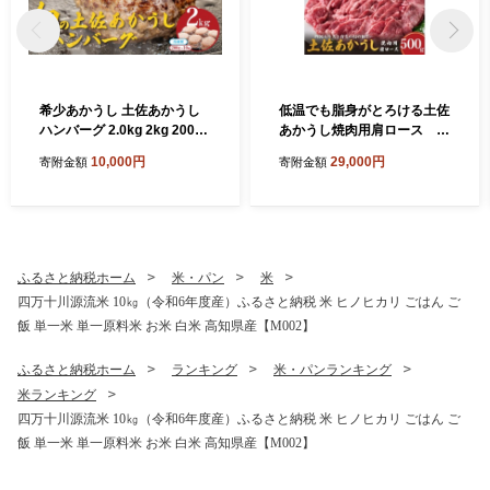
希少あかうし 土佐あかうし
低温でも脂身がとろける土佐
ハンバーグ 2.0kg 2kg 200g
あかうし焼肉用肩ロース 5
× 10個 合い挽きハンバーグ
00g 牛肉 和牛 国産 BBQ オ
10,000円
29,000円
寄附金額
寄附金額
冷凍 真空 小分け 個包装 肉汁
レイン酸 高知県産
たっぷり 大容量 大きめ 合挽
き 牛肉 豚肉 保存料 不使用
ビーフ ポーク 合いびき肉 挽
肉 おかず 惣菜 晩ごはん 贅沢
お取り寄せ 肉 ギフト 人気 高
ふるさと納税ホーム
米・パン
米
知県 須崎市 お惣菜 はんばー
四万十川源流米 10㎏（令和6年度産）ふるさと納税 米 ヒノヒカリ ごはん ご
ぐ hannba-gu
飯 単一米 単一原料米 お米 白米 高知県産【M002】
ふるさと納税ホーム
ランキング
米・パンランキング
米ランキング
四万十川源流米 10㎏（令和6年度産）ふるさと納税 米 ヒノヒカリ ごはん ご
飯 単一米 単一原料米 お米 白米 高知県産【M002】