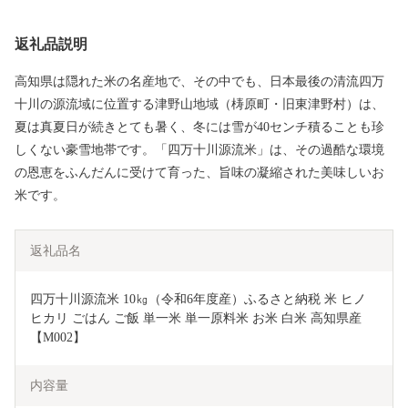
返礼品説明
高知県は隠れた米の名産地で、その中でも、日本最後の清流四万
十川の源流域に位置する津野山地域（梼原町・旧東津野村）は、
夏は真夏日が続きとても暑く、冬には雪が40センチ積ることも珍
しくない豪雪地帯です。「四万十川源流米」は、その過酷な環境
の恩恵をふんだんに受けて育った、旨味の凝縮された美味しいお
米です。
返礼品名
四万十川源流米 10㎏（令和6年度産）ふるさと納税 米 ヒノ
ヒカリ ごはん ご飯 単一米 単一原料米 お米 白米 高知県産
【M002】
内容量