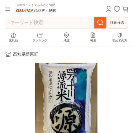
Pontaポイントでふるさと納税
詳細検索
返礼品
ランキング
地域
特集
初めての方
高知県檮原町