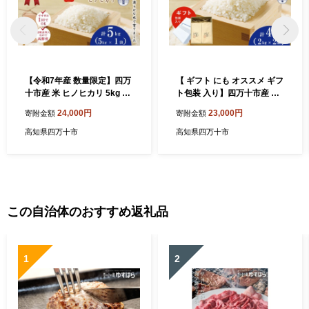
【令和7年産 数量限定】四万
【 ギフト にも オススメ ギフ
十市産 米 ヒノヒカリ 5kg 四
ト包装 入り】四万十市産 米
万十川の支流で育った 山間
ヒノヒカリ 2kg × 2袋 計 4kg
24,000円
23,000円
寄附金額
寄附金額
米 高知県 高知 四万十 しまん
四万十川の支流で育った 山
と お米 白米 精米 ひのひかり
間米 高知県 高知 四万十 しま
高知県四万十市
高知県四万十市
甘み 粘り 香り 産地直送 お弁
んと お米 白米 精米 ひのひか
当 ごはん ご飯 25-859
り 【1～2合炊飯する方にお
ススメ！】26-0028
この自治体のおすすめ返礼品
1
2