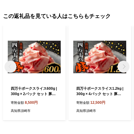
この返礼品を見ている人はこちらもチェック
四万十ポークスライス600g |
四万十ポークスライス1.2kg |
300g × 2パック セット 豚肉
300g × 4パック セット 豚肉
豚バラ肉 小分け 小間切れ ス
豚バラ肉 小分け 小間切れ ス
8,500円
12,500円
寄附金額
寄附金額
ライス 切り落とし 冷凍 真空
ライス 切り落とし 冷凍 真空
パック 簡単調理 細切れ 大容
パック 簡単調理 細切れ 大容
高知県須崎市
高知県須崎市
量 肉 高知県 須崎市 TM035
量 肉 高知県 須崎市 TM037