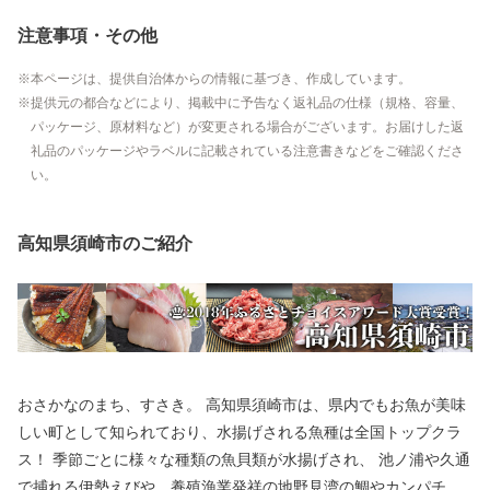
注意事項・その他
本ページは、提供自治体からの情報に基づき、作成しています。
提供元の都合などにより、掲載中に予告なく返礼品の仕様（規格、容量、
パッケージ、原材料など）が変更される場合がございます。お届けした返
礼品のパッケージやラベルに記載されている注意書きなどをご確認くださ
い。
高知県須崎市のご紹介
おさかなのまち、すさき。 高知県須崎市は、県内でもお魚が美味
しい町として知られており、水揚げされる魚種は全国トップクラ
ス！ 季節ごとに様々な種類の魚貝類が水揚げされ、 池ノ浦や久通
で捕れる伊勢えびや、養殖漁業発祥の地野見湾の鯛やカンパチ、