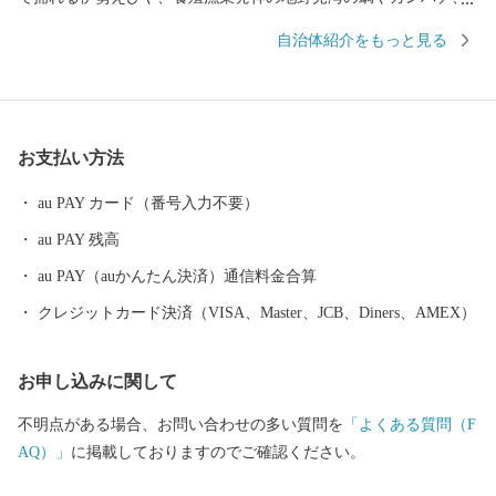
季節限定で食べられるメジカの刺身も人気を集め、鮮度抜群の魚
自治体紹介をもっと見る
貝類を楽しめます。 また、黒潮の恵みをたっぷり受けた文旦やポ
ンカンといった柑橘類、野菜も絶品です。 【お問合せはこちら】
・返礼品、お届けの時期に関して 須崎商工会議所 TEL：0889-59-0
529 MAIL：s-furusato@cciweb.or.jp ・お申し込み、書類、ご入金方
お支払い方法
法等について 須崎市 ふるさと納税担当 TEL： 050-1730-1325 M
AIL：info@susaki-furusato.com
au PAY カード（番号入力不要）
au PAY 残高
au PAY（auかんたん決済）通信料金合算
クレジットカード決済（VISA、Master、JCB、Diners、AMEX）
お申し込みに関して
不明点がある場合、お問い合わせの多い質問を
「よくある質問（F
AQ）」
に掲載しておりますのでご確認ください。