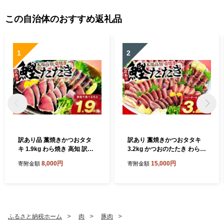
この自治体のおすすめ返礼品
1
2
訳あり品 藁焼きかつおタタ
訳あり 藁焼きかつおタタキ
キ 1.9kg わら焼き 高知 訳あ
3.2kg かつおのたたき わら焼
り 不揃い かつおのたたき 冷
き 高知 訳あり品 不揃い 冷凍
8,000円
15,000円
寄附金額
寄附金額
凍 真空 小分け 個包装 おつま
真空 小分け 個包装 おつまみ
み おかず 惣菜 晩ごはん 加工
おかず 惣菜 晩ごはん 加工品
品 カツオ 鰹 刺身 魚 高知県
カツオ 鰹 刺身 魚 高知県 須
須崎市
崎市
ふるさと納税ホーム
肉
豚肉