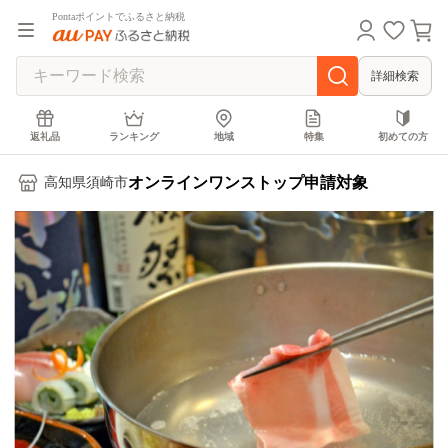
Pontaポイントでふるさと納税
詳細検索
返礼品
ランキング
地域
特集
初めての方
オンラインワンストップ申請対象
高知県須崎市