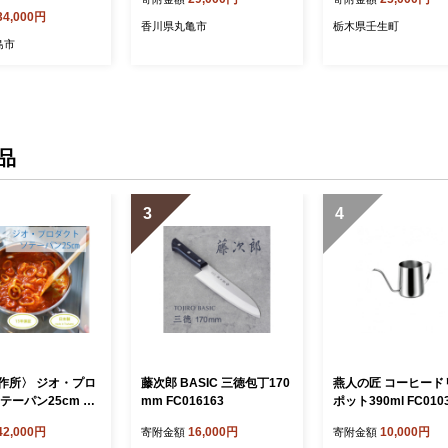
34,000円
香川県丸亀市
栃木県壬生町
島市
品
3
4
作所〉 ジオ・プロ
藤次郎 BASIC 三徳包丁170
燕人の匠 コーヒード
テーパン25cm FC
mm FC016163
ポット390ml FC010
1 【 フライパン 直火
42,000円
16,000円
10,000円
寄附金額
寄附金額
 鍋 ステンレス 燕三