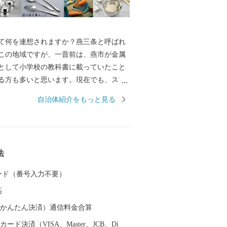
何を連想されますか？燕三条と呼ばれ
この地域ですが、一昔前は、燕市が金属
として小学校の教科書に載っていたこと
る方も多いと思います。現在でも、スプ
などの金属洋食器の国内生産シェアは9
自治体紹介をもっと見る
め、鍋やフライパン、包丁をはじめとした
ェアは全国生産額の約90%を占める、世
加工の生産地です。 もちろん、その技
引しており、なんと、燕産の金属洋食器
法
授賞式の晩餐会で使用されています！そ
Cでの各国首脳へのお土産として燕市の製品
 カード（番号入力不要）
など、燕製品は高い評価を受けていま
高
金属洋食器・金属ハウスウェアを使え
の食事も高級レストランでのディナーに
（auかんたん決済）通信料金合算
そのほか、伝統工芸品の鎚起銅器、美味
ード決済（VISA、Master、JCB、Di