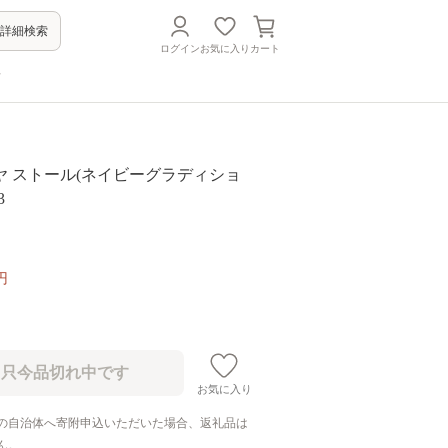
詳細検索
ログイン
お気に入り
カート
方
ヤ ストール(ネイビーグラディショ
3
円
お気に入り
の自治体へ寄附申込いただいた場合、返礼品は
ん。