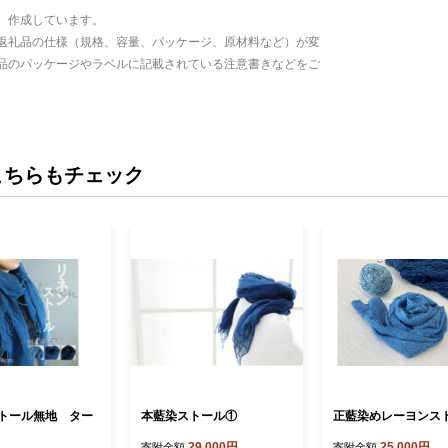
、作成しています。
返礼品の仕様（規格、容量、パッケージ、原材料など）が変
品のパッケージやラベルに記載されている注意書きなどをご
こちらもチェック
トール無地 ター
本藍染ストール①
正藍染めレーヨンス
29,000円
25,000円
寄附金額
寄附金額