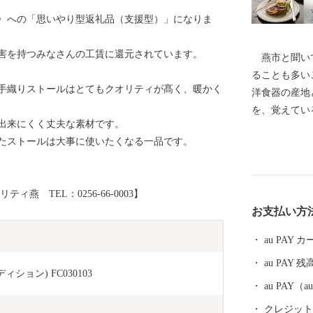
〉への「思いやり型返礼品（支援型）」になりま
害を持つみなさんの工賃に還元されています。
燕市と聞いて
ることも多い
手織りストールはとてもクオリティが髙く、暖かく
洋食器の産地
を、覚えてい
出来にくく丈夫な素材です。
ーンやナイフ
たストールは大事に使いたくなる一品です。
0％以上を占
金属ハウスウ
界有数の金属
燕 TEL：0256-66-0003】
術は世界を牽
お支払い方
がノーベル賞
の他、APE
au PAY
が採用される
au PAY 残
す。 燕産の
ョン) FC030103
ば、ご家庭で
au PAY
早がわり！ 
クレジットカ