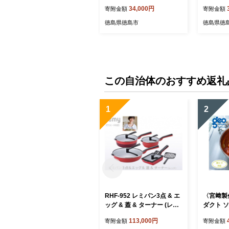
34,000円
寄附金額
寄附金額
徳島県徳島市
徳島県徳
この自治体のおすすめ返礼
1
2
RHF-952 レミパン3点 & エ
〈宮﨑製
ッグ & 蓋 & ターナー (レッ
ダクト ソ
ド) FC113003
04201
113,000円
寄附金額
寄附金額
IH 対応