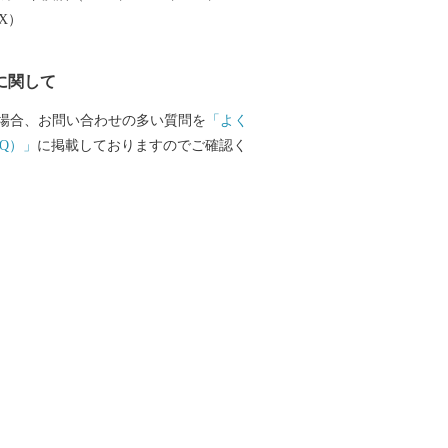
じめとした農産物も多数取りそろえてお
EX）
品で、日々の生活にアクセントをつけて
ですか？
に関して
場合、お問い合わせの多い質問を
「よく
Q）」
に掲載しておりますのでご確認く