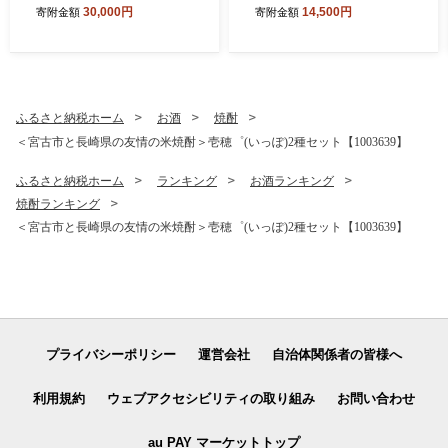
カ/サーモン/タコ)イクラ・メ
牛タン塩 牛たん塩 塩だれ牛
30,000円
14,500円
寄附金額
寄附金額
カブ入り!_海鮮丼 瓶ドン あ
タン 厚切り牛タン【163656
わび うに 毛蟹 毛ガニ いか
9】
サーモン たこ いくら めかぶ
海鮮 魚介 三陸 人気 送料無料
岩手県 宮古市【1678663】
ふるさと納税ホーム
お酒
焼酎
＜宮古市と長崎県の友情の米焼酎＞壱穂゜(いっぽ)2種セット【1003639】
ふるさと納税ホーム
ランキング
お酒ランキング
焼酎ランキング
＜宮古市と長崎県の友情の米焼酎＞壱穂゜(いっぽ)2種セット【1003639】
プライバシーポリシー
運営会社
自治体関係者の皆様へ
利用規約
ウェブアクセシビリティの取り組み
お問い合わせ
au PAY マーケットトップ