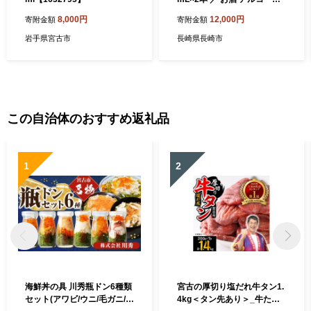
焼酎 芋焼酎 麦焼酎 芋 麦 セ
8,000円
12,000円
寄附金額
寄附金額
ット 長崎県
岩手県宮古市
長崎県長崎市
この自治体のおすすめ返礼品
1
2
海鮮丼の具 川秀瓶ドン6種類
宮古の厚切り塩だれ牛タン1.
セット(アワビ/ウニ/毛ガニ/イ
4kg＜タン先あり＞_牛たん