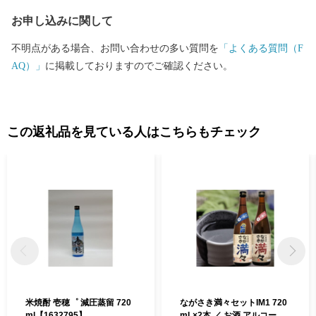
古市ワンストップ特例申請窓口 行 -------------------------------------
お申し込みに関して
-------------------- ■寄付お申し込み後のお問い合わせ先 ふるさと納
税サポートセンター 〇電話：0570-015-482 〇E-mail: ask-fc@furusa
不明点がある場合、お問い合わせの多い質問を
「よくある質問（F
to-support.jp ※平日10時～17時（祝祭日・特定休業期間を除く）
AQ）」
に掲載しておりますのでご確認ください。
※返礼品の配送、寄附金受領証明書の発行、ワンストップ特例申
請の受付状況、 寄附後の住所変更などは上記へご連絡くださ
い。 ---------------------------------------------------------
この返礼品を見ている人はこちらもチェック
米焼酎 壱穂゜ 減圧蒸留 720
ながさき満々セットIM1 720
ml【1632795】
mL×2本 ／ お酒 アルコール