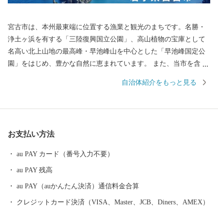
宮古市は、本州最東端に位置する漁業と観光のまちです。名勝・
浄土ヶ浜を有する「三陸復興国立公園」、高山植物の宝庫として
名高い北上山地の最高峰・早池峰山を中心とした「早池峰国定公
園」をはじめ、豊かな自然に恵まれています。 また、当市を含む
三陸地域は、平成25年9月に「三陸ジオパーク」として、地球や大
自治体紹介をもっと見る
地の成り立ちを知ることのできる日本ジオパークに認定されてい
ます。 平成23年3月11日に発生した東日本大震災では、大津波に
より当市の多くの尊い命、貴重な財産が奪われました。以来、全
国の皆様から多大なるご支援をいただき、感謝の念に堪えませ
お支払い方法
ん。今まさに市民一丸となり、復興に向け一歩ずつ邁進していま
す。 宮古市は、必ずや復興いたします。 -------------------------------
au PAY カード（番号入力不要）
-------------------------- □寄附金受領証明書について 返礼品と寄附金
au PAY 残高
受領証明書は、別々に発送しております。 寄附金受領証明書は、
寄附日から概ね２～３週間程度で発送されます。 --------------------
au PAY（auかんたん決済）通信料金合算
------------------------------------- □ワンストップ特例申請書の送付先
クレジットカード決済（VISA、Master、JCB、Diners、AMEX）
〒134-8691 日本郵便株式会社葛西郵便局私書箱第39号AT 岩手県宮