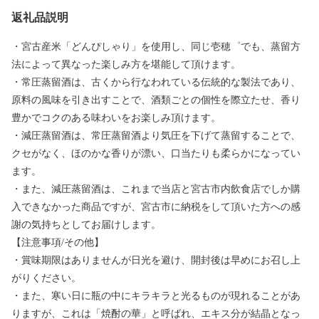
返礼品説明
・宮古産米「どんぴしゃり」を使用し、同じ壱穂゜でも、蒸留方
法によって異なった楽しみ方を堪能して頂けます。
・常圧蒸留酒は、古くから行なわれている伝統的な製法であり、
原料の風味を引き出すことで、酒類ごとの個性を際立たせ、香り
豊かでコクのある味わいをお楽しみ頂けます。
・減圧蒸留酒は、常圧蒸留酒より気圧を下げて蒸留することで、
クセがなく、ほのかな香りが漂い、口当たりも柔らかになってい
ます。
・また、減圧蒸留酒は、これまで当店と宮古市内飲食店でしか購
入できなかった商品ですが、宮古市に納税をして頂いた方への感
謝の気持ちとしてお届けします。
【注意事項/その他】
・賞味期限はありませんが日光を避け、開封後は早めにお召し上
がりください。
・また、寒い日に瓶の中にキラキラと光るものが現れることがあ
りますが、これは「焼酎の華」と呼ばれ、エキス分が結晶となっ