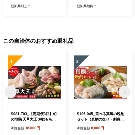
002 オーダーシャツ シャツ
菱】
オーダーメイド
新潟県村上市
新潟県胎内市
この自治体のおすすめ返礼品
1
2
S081-T03_【定期便3回】幻
S106-045_選べる真鯛の晩酌
の地鶏 天草大王 3種(もも
セット（真鯛の炙り・刺身用
肉、骨付きモモ肉、炭火焼)
サク・醤油漬け）
38,000円
8,000円
寄附金額
寄附金額
約2.3kg