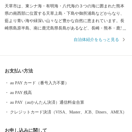
天草市は、東シナ海・有明海・八代海の３つの海に囲まれた熊本
県の南西部に位置する天草上島・下島や御所浦島などからなり、
藍より青い海や緑深い山々など豊かな自然に恵まれています。長
崎県島原半島、南に鹿児島県長島があるなど、長崎・熊本・鹿児
島を結ぶ九州西岸地域の拠点となる位置にあり、産業の振興や地
自治体紹介をもっと見る
域間交流などあらゆる分野において、さらなる発展が期待される
地域です。
お支払い方法
au PAY カード（番号入力不要）
au PAY 残高
au PAY（auかんたん決済）通信料金合算
クレジットカード決済（VISA、Master、JCB、Diners、AMEX）
お申し込みに関して