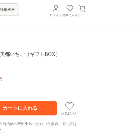
詳細検索
ログイン
お気に入り
カート
方
出し 美都いちご（ギフトBOX）
円
お気に入り
の自治体へ寄附申込いただいた場合、返礼品は
ん。