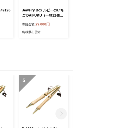
49196
Jewelry Box ルビーのいち
ご DAIFUKU（一箱12個入
り）
29,000円
寄附金額
島根県出雲市
5
6