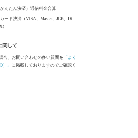
。
（auかんたん決済）通信料金合算
ード決済（VISA、Master、JCB、Di
EX）
に関して
場合、お問い合わせの多い質問を
「よく
Q）」
に掲載しておりますのでご確認く