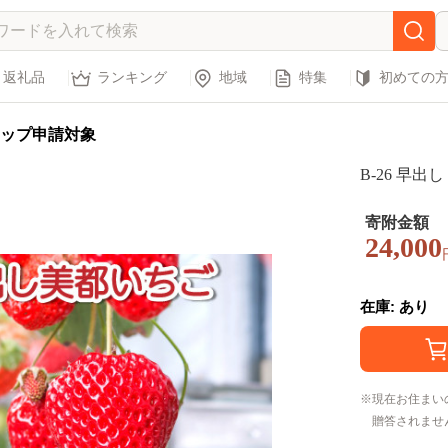
返礼品
ランキング
地域
特集
初めての
ップ申請対象
B-26 早
寄附金額
24,000
在庫: あり
現在お住まい
贈答されませ