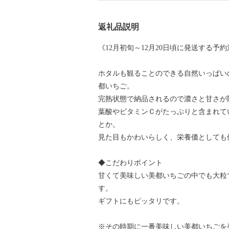
返礼品説明
《12月初旬～12月20日頃に発送する予
ホタルも観ることのできる自然いっぱい
都いちご。
完熟状態で納品されるので濃さと甘さが
葉酸やビタミンＣがたっぷりと含まれて
とか。
見た目もかわいらしく、栄養価としても
◆こだわりポイント
甘くて美味しい美都いちごの中でも大粒
す。
ギフトにもピッタリです。
※その時期に一番美味しい美都いちごを