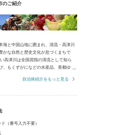
市のご紹介
本海と中国山地に囲まれ、清流・高津川
豊かな自然と歴史文化が息づくまちで
ない高津川は全国屈指の清流として知ら
び、もくずがになどの水産品、美都ゆず
ン、ぶどうなどの農産物を育んでいま
自治体紹介をもっと見る
は画聖「雪舟」が手がけた庭園や歌聖「柿
祀る神社があり、中世の町並みが今も残
として日本遺産にも認定されています。
は「過疎」という言葉が生まれた地でも
法
少という課題に向き合いながら、“ひとづ
まちづくりを進めています。 ふるさと納
 カード（番号入力不要）
益田市の魅力ある資源と未来をぜひ応援
高