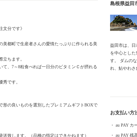
島根県益田
約注文分です》
の美都町で生産者さんの愛情たっぷりに作られる美
益田市は、日
を中心とした
際立ちます。
す。 ダムの
いて、7～8粒食べれば一日分のビタミンＣが摂れる
れ、鮎やわさ
やアムスメロ
優秀です。
す。 市内に
本人麻呂」を
る文化のまち
で形の良いものを選別したプレミアムギフトBOXで
また、益田市
お支払い方
あり、人口減
くり”による
au PAY
税を通じて、
au PAY 残
発送致します。（品種の指定はできかねます）