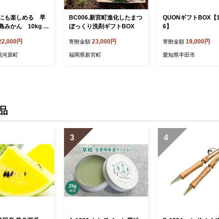
にも楽しめる 早
BC006.新宮町進化したまつ
QUONギフトBOX【1
島みかん 10kg
ぼっくり洗剤ギフトBOX
6】
12月下旬頃～2027
22,000円
23,000円
19,000円
寄附金額
寄附金額
に発送予定 | 湯河
みかん 10kg フル
湯河原町
福岡県新宮町
愛知県半田市
出し貯蔵 濃厚
品
3
4