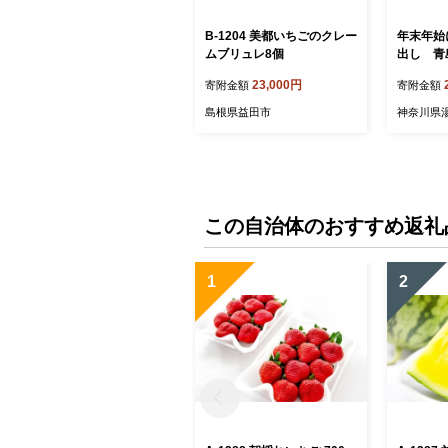
B-1204 美都いちごのクレー
年末年始
ムブリュレ8個
出し 青
2026年
23,000円
寄附金額
寄附金額
年1月上旬
原町 青島
島根県益田市
神奈川県
ーツ 蔵
この自治体のおすすめ返礼
1
2