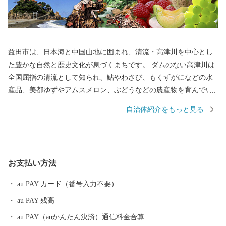
益田市は、日本海と中国山地に囲まれ、清流・高津川を中心とし
た豊かな自然と歴史文化が息づくまちです。 ダムのない高津川は
全国屈指の清流として知られ、鮎やわさび、もくずがになどの水
産品、美都ゆずやアムスメロン、ぶどうなどの農産物を育んでい
ます。 市内には画聖「雪舟」が手がけた庭園や歌聖「柿本人麻
自治体紹介をもっと見る
呂」を祀る神社があり、中世の町並みが今も残る文化のまちとし
て日本遺産にも認定されています。 また、益田市は「過疎」とい
う言葉が生まれた地でもあり、人口減少という課題に向き合いな
がら、“ひとづくり”によるまちづくりを進めています。 ふるさと
お支払い方法
納税を通じて、益田市の魅力ある資源と未来をぜひ応援してくだ
さい。
au PAY カード（番号入力不要）
au PAY 残高
au PAY（auかんたん決済）通信料金合算