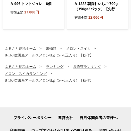
A-996 トマトジュレ 6個
A-1288 朝採れいちご 700g
（350g×2パック）【先行予
17,000円
寄附金額
約 いちご 果物 フルーツ 苺
12,000円
寄附金額
イチゴ 700g 2パック 朝採れ
新鮮 ジューシー 冷蔵 期間限
定 季節限定 早期予約】
ふるさと納税ホーム
果物類
メロン・スイカ
B-160 益田産アールスメロン8kg（5〜6玉入り）【秋作】
ふるさと納税ホーム
ランキング
果物類ランキング
メロン・スイカランキング
B-160 益田産アールスメロン8kg（5〜6玉入り）【秋作】
プライバシーポリシー
運営会社
自治体関係者の皆様へ
利用規約
ウェブアクセシビリティの取り組み
お問い合わせ