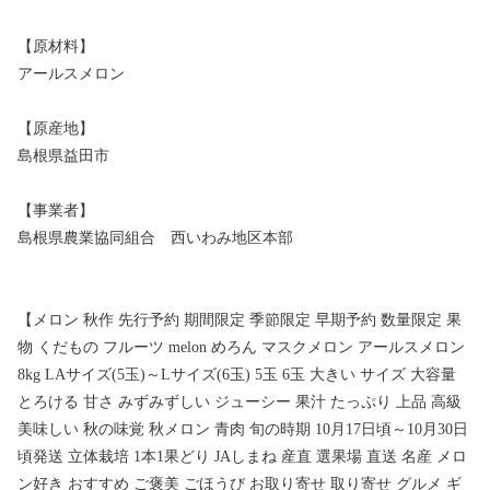
【原材料】
アールスメロン
【原産地】
島根県益田市
【事業者】
島根県農業協同組合 西いわみ地区本部
【メロン 秋作 先行予約 期間限定 季節限定 早期予約 数量限定 果
物 くだもの フルーツ melon めろん マスクメロン アールスメロン
8kg LAサイズ(5玉)～Lサイズ(6玉) 5玉 6玉 大きい サイズ 大容量
とろける 甘さ みずみずしい ジューシー 果汁 たっぷり 上品 高級
美味しい 秋の味覚 秋メロン 青肉 旬の時期 10月17日頃～10月30日
頃発送 立体栽培 1本1果どり JAしまね 産直 選果場 直送 名産 メロ
ン好き おすすめ ご褒美 ごほうび お取り寄せ 取り寄せ グルメ ギ