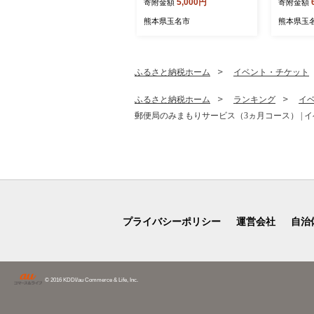
5,000円
寄附金額
寄附金額
ん 柑橘 みかん 柑橘類 みか
ご みかん
ん ミカン 家庭用 みかん 熊
どう メ
熊本県玉名市
熊本県玉
本県 みかん 玉名市 みかん
ット 梨 
プ） 2回 
ツ定期 
定期便 果
ふるさと納税ホーム
イベント・チケット
ルーツ 果
たて 
ふるさと納税ホーム
ランキング
イ
郵便局のみまもりサービス（3ヵ月コース） | イベ
プライバシーポリシー
運営会社
自治
© 2016 KDDI/au Commerce & Life, Inc.