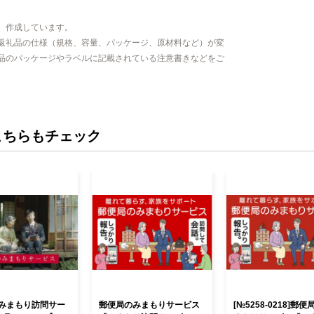
、作成しています。
返礼品の仕様（規格、容量、パッケージ、原材料など）が変
品のパッケージやラベルに記載されている注意書きなどをご
こちらもチェック
みまもり訪問サー
郵便局のみまもりサービス
[№5258-0218]郵