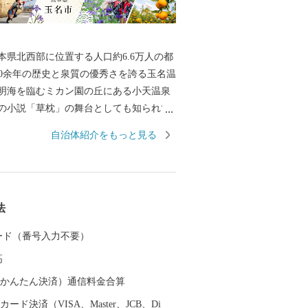
本県北西部に位置する人口約6.6万人の都
明海を臨むミカン園の丘にある小天温泉
の小説「草枕」の舞台としても知られて
一の生産量を誇るミニトマトや日本遺産
自治体紹介をもっと見る
菊池川流域産のお米がとれる自然豊かな
019年大河ドラマ主人公
「日本マラソンの父・金栗四三」の故郷
三はマラソン選手として3度の世界記録を
法
人で初めてオリンピックに出場しまし
の大きな功績を多くの人に知ってもらう
 カード（番号入力不要）
で伝るために、街は観光地の整備や特産
高
ち溢れています。 ふるさと寄附金
の魅力に触れていただき是非玉名に足を
（auかんたん決済）通信料金合算
受領書およびワンスト
ード決済（VISA、Master、JCB、Di