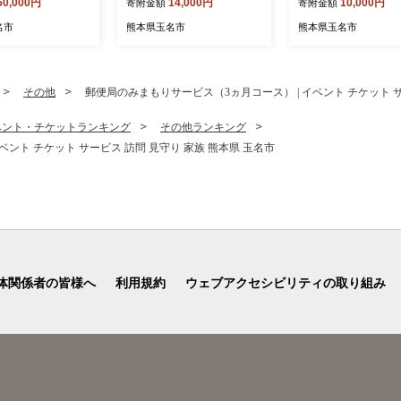
60,000円
14,000円
10,000円
寄附金額
寄附金額
 不知火 スイカ ぶ
くだもの ぶどう ブドウ 葡
本県 玉名市
ロン シャインマスカ
萄 種なし 熊本県 玉名市 ぶ
名市
熊本県玉名市
熊本県玉名市
柿 アイス クレー
どう 種無
~ 12回 1年 フルー
フルーツ定期便 果物
物定期 定期便 フ
その他
郵便局のみまもりサービス（3ヵ月コース） | イベント チケット サ
物 お試し 旬 取れ
熊本県 玉名市
ベント・チケットランキング
その他ランキング
ント チケット サービス 訪問 見守り 家族 熊本県 玉名市
体関係者の皆様へ
利用規約
ウェブアクセシビリティの取り組み