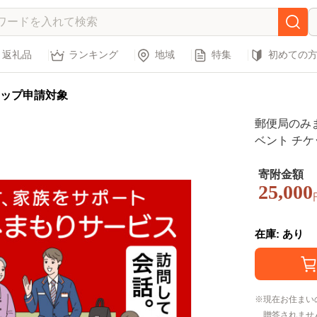
返礼品
ランキング
地域
特集
初めての
ップ申請対象
郵便局のみま
ベント チケ
県 玉名市
寄附金額
25,000
在庫: あり
現在お住まい
贈答されませ