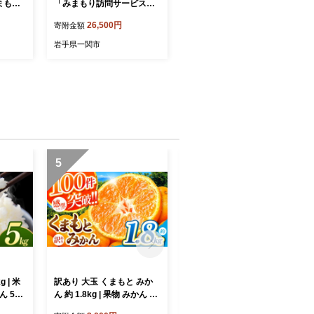
まもり
「みまもり訪問サービス」
月間）」
３ヶ月コース
26,500円
寄附金額
故郷 兵
岩手県一関市
5
6
 | 米
訳あり 大玉 くまもと みか
秀品 熊本県産 温州 みかん
ん 5キ
ん 約 1.8kg | 果物 みかん く
約 8kg | フルーツ 果物 柑橘
県産 熊
だもの みかん フルーツ み
名産地 みかん 玉名市 天水