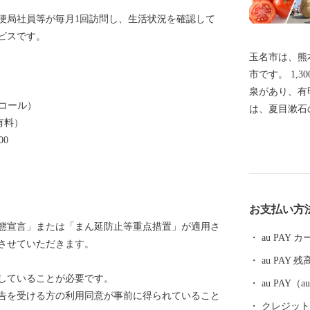
便局社員等が毎月1回訪問し、生活状況を確認して
ビスです。
玉名市は、熊
市です。 1,300余年の歴史と泉質の優秀さを誇る玉名温
泉があり、有
ーコール）
は、夏目漱石
料有料）
います。日本
00
に登録された
土地も魅力の一つです。 また2
モデルの一人
です。金栗四
お支払い方
樹立し、日本
態宣言」または「まん延防止等重点措置」が適用さ
た。金栗四三
au PAY
させていただきます。
ため、後世ま
au PAY 残
品の開発で活気に満
していることが必要です。
を通して玉名
au PAY
告を受ける方の利用同意が事前に得られていること
運んでみてください。 【重要：
クレジットカ