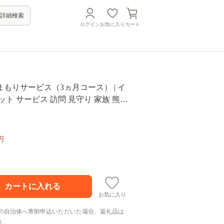
詳細検索
ログイン
お気に入り
カート
方
もりサービス（3ヵ月コース） | イ
ット サービス 訪問 見守り 家族 熊本
円
お気に入り
の自治体へ寄附申込いただいた場合、返礼品は
ん。