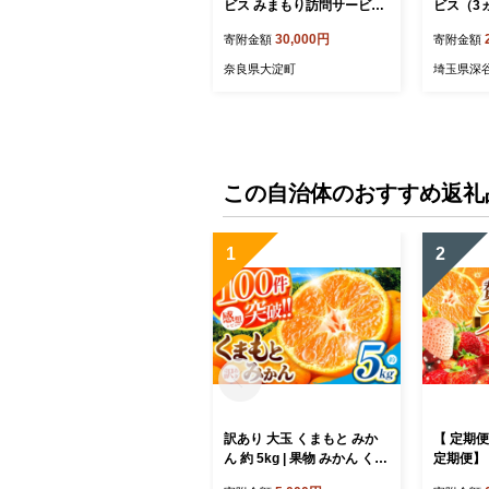
ビス みまもり訪問サービス
ビス（3
(3ヵ月) | 郵便局 見守り みま
18-0213
30,000円
寄附金額
寄附金額
もり 訪問 サービス 奈良県
大淀町
奈良県大淀町
埼玉県深
この自治体のおすすめ返礼
1
2
訳あり 大玉 くまもと みか
【 定期便
ん 約 5kg | 果物 みかん くだ
定期便】 
もの みかん フルーツ みか
ーツ 選