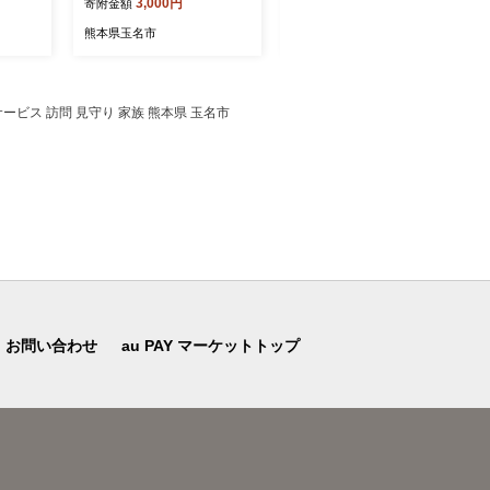
3,000円
12,000円
寄附金額
寄附金額
かん 柑橘 みかん 柑橘類 み
みかん ミカン
かん ミカン 家庭用 みかん
熊本県玉名市
熊本県玉名市
熊本県 みかん 玉名市 みか
ん
ービス 訪問 見守り 家族 熊本県 玉名市
お問い合わせ
au PAY マーケットトップ