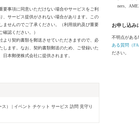
ップ特例申請
ners、AM
重要事項に同意いただけない場合やサービスをご利
プ特例申請書
り、サービス提供がされない場合があります。この
す。 ・ワン
しませんのでご了承ください。（利用規約及び重要
お申し込み
名市からのご
ご確認ください。）
す。 【お問合せ先】 ◇返礼品（資料請求）に関するお
不明点がある
社より契約書類を郵送させていただきますので、必
問合せ Tel：
ある質問（FA
たします。なお、契約書類郵送のため、ご登録いた
務局 (9:00～1
ださい。
、日本郵便株式会社に提供されます。
するお問合せ T
興課ふるさと納
始除く) ※お申込み・お問合せいただきました場合、
お問合せ内容
ふるさと納税
市役所担当部
礼品に関する
） | イベント チケット サービス 訪問 見守り 
は、返礼品提
いただいた情
行・返礼品発
いたしません