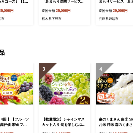
ヵ月コース）【112
「みまもり訪問サービス（3
まもりサービス「み
】
か月）」 | サービス 訪問 日
訪問サービス（3か
25,000円
25,000円
29,000円
寄附金額
寄附金額
本郵便 見守り みまもり 故
／ 見守り お年寄り 
郷 ふるさと チケット 栃木
庫県
谷市
栃木県下野市
兵庫県姫路市
県 下野市 しもつけ市
品
3
4
 4回 】【フルーツ
【数量限定】シャインマス
森のくまさん 白米 5kg
高評価 果物 フル
カット入り 旬を楽しむぶど
お米 精米 森のくまさ
べる発送回数 （いち
う2種セット | フルーツ 果物
ロ 国産 国産米 熊本