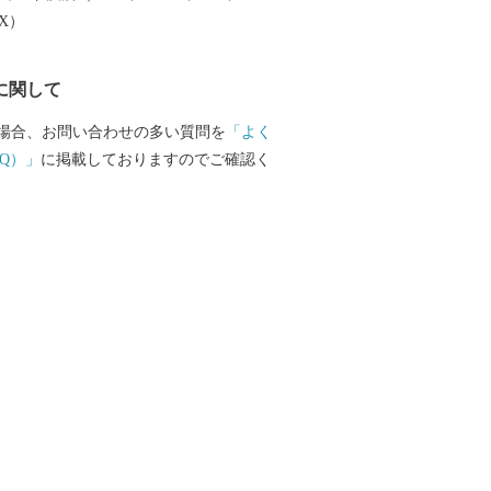
書について】 ・受領書およびワンストッ
EX）
は、寄附から約１カ月後に発送致しま
ストップ特例申請書をお急ぎの方は、「玉
に関して
案内」からダウンロードをお願いしま
場合、お問い合わせの多い質問を
「よく
050-3146-0828 玉名市ふるさと納税事
Q）」
に掲載しておりますのでご確認く
8:00、土日祝・年末年始除く) ◇制度に関
el：0968-75-1421 玉名市役所地域振
税担当 (8:30～17:15、土日祝・年末年
および個人情報につきましては、玉名市
事務局（ふるさとチョイス）および玉名
署にて共有させていただきます。また返
情報（お名前やお届け先等）について
供事業者にも共有させていただきます。
報はふるさと納税に関する必要書類発
送・その他運用・事務対応以外には使用
。