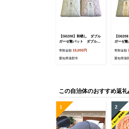
【G0208】和晒し ダブル
【G02
ガーゼ敷パット ダブルサ
ガーゼ敷
イズ：配送情報備考 ピン
イズ：配
18,000円
寄附金額
寄附金額
ク
ー
愛知県蒲郡市
愛知県蒲
この自治体のおすすめ返礼
1
2