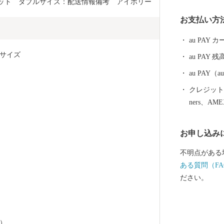
パット　ダブルサイズ：配送情報備考　アイボリー
お支払い方
au PAY
サイズ　
au PAY 残
au PAY
クレジットカ
ners、AM
お申し込み
不明点がある
ある質問（FA
ださい。
％）