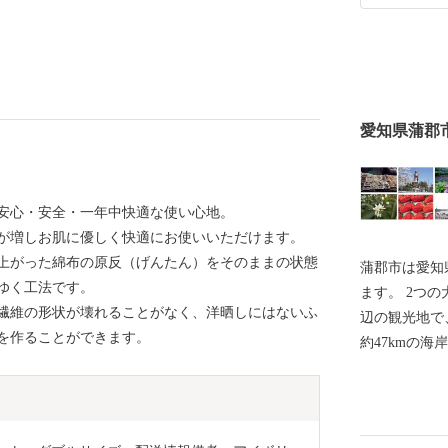
愛知県蒲郡
安心・安全・一年中快適な使い心地。
が増しお肌に優しく快適にお使いいただけます。
上がった綿布の原反（げんたん）をそのままの状態
蒲郡市は愛知
ゆく工法です。
ます。 2つ
繊維の形状が壊れることがなく、洋晒しにはないふ
辺の観光地で
を作ることができます。
約47kmの
日本の文化を
地です。 海
歌人や近代の
訪れました。