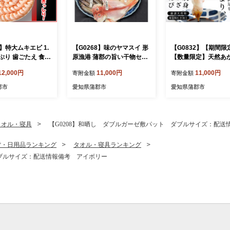
4】特大ムキエビ 1.
【G0268】味のヤマスイ 形
【G0832】【期間限
りぷり 歯ごたえ 食感
原漁港 蒲郡の旨い干物セッ
【数量限定】天然あ
味 大型 むきえび
ト ６種盛り 蒲郡 魚 美味し
老 お刺身用 お刺身
12,000円
11,000円
11,000円
寄附金額
寄附金額
え済 バラ凍結 便利
い 干物 詰め合わせ するめ
老 アカザエビ 海老 
 八宝菜 チャーハン
いか かます にぎす あじ 金
然 冷凍 海鮮 刺身 お
郡市
愛知県蒲郡市
愛知県蒲郡市
カレーライス グラタ
目鯛 白むつ
司 海鮮丼 高級食材 
えび
ルメ お取り寄せ 人気
すめ ギフト 贈答 海
リプリ 甘み 旨味 鮮
タオル・寝具
【G0208】和晒し ダブルガーゼ敷パット ダブルサイズ：配送
貨・日用品ランキング
タオル・寝具ランキング
ダブルサイズ：配送情報備考 アイボリー