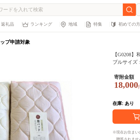
返礼品
ランキング
地域
特集
初めての
ップ申請対象
【G0208
ブルサイズ
寄附金額
18,000
在庫: あり
現在お住まい
贈答されませ