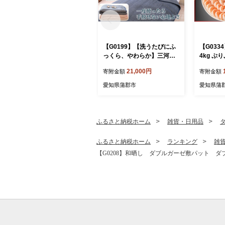
【G0199】【洗うたびにふ
【G033
っくら、やわらか】三河木
4kg ぷ
綿 8重ガーゼケット シン
えび うま
21,000円
寄附金額
寄附金額
グルサイズ：配送情報備
下ごしら
考 ブルー
エビチリ
愛知県蒲郡市
愛知県蒲
パスタ 
ン むき
ふるさと納税ホーム
雑貨・日用品
ふるさと納税ホーム
ランキング
雑
【G0208】和晒し ダブルガーゼ敷パット 