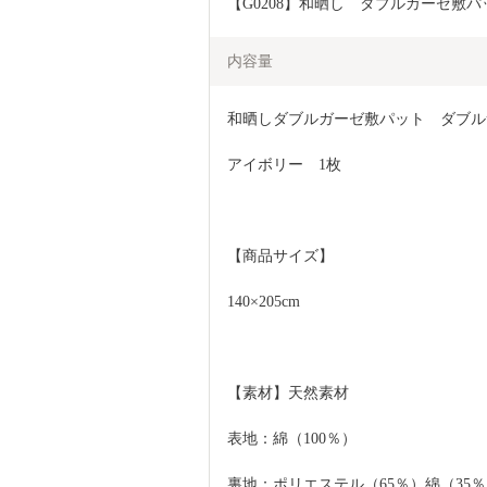
【G0208】和晒し　ダブルガーゼ敷
内容量
和晒しダブルガーゼ敷パット　ダブル
アイボリー　1枚
【商品サイズ】
140×205cm
【素材】天然素材
表地：綿（100％）
裏地：ポリエステル（65％）綿（35