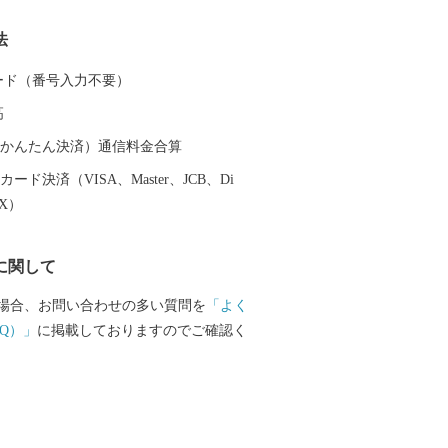
法
 カード（番号入力不要）
高
（auかんたん決済）通信料金合算
ード決済（VISA、Master、JCB、Di
EX）
に関して
場合、お問い合わせの多い質問を
「よく
Q）」
に掲載しておりますのでご確認く