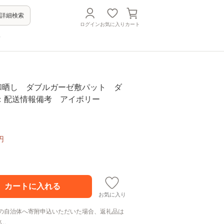
詳細検索
ログイン
お気に入り
カート
方
】和晒し ダブルガーゼ敷パット ダ
：配送情報備考 アイボリー
円
お気に入り
の自治体へ寄附申込いただいた場合、返礼品は
ん。