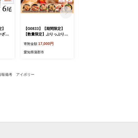
定】
【G0833】【期間限定】
【G0811】 座布団カバー 白
かざ海
【数量限定】ぷりっぷり味
10枚組 55×59㎝ 銘仙判 日
あかざ海
つけ海老 味付け生えび 海老
本製 ダブルフリル仕様 冠婚
17,000円
21,000円
寄附金額
寄附金額
エビ 天
エビ 冷凍 海鮮 海鮮丼 寿司
葬祭 法事 来客用 クッショ
造り 寿
刺身 漬け丼 お取り寄せ グ
ンカバー ざぶとんカバー フ
愛知県蒲郡市
愛知県蒲郡市
希少 グ
ルメ 人気 おすすめ ご飯の
リル 無地 シンプル 客間 仏
 おす
お供 簡単調理 時短 ギフト
間 業務用 10枚セット まと
の幸 プ
贈答 海の幸 プリプリ 鮮度
め買い 忘年会 新年会 宴会
度抜群
抜群 冷凍保存 お祝い
宴会場 旅館 民宿 居酒屋 飲
情報備考 アイボリー
食店 替えカバー