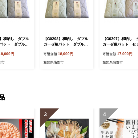
08】和晒し ダブル
【G0208】和晒し ダブル
【G0207】和晒し 
パット ダブルサ
ガーゼ敷パット ダブルサ
ガーゼ敷パット セ
送情報備考 ブル
イズ：配送情報備考 グリ
ルサイズ：配送情
18,000円
18,000円
17,000円
寄附金額
寄附金額
ーン
アイボリー
郡市
愛知県蒲郡市
愛知県蒲郡市
品
3
4