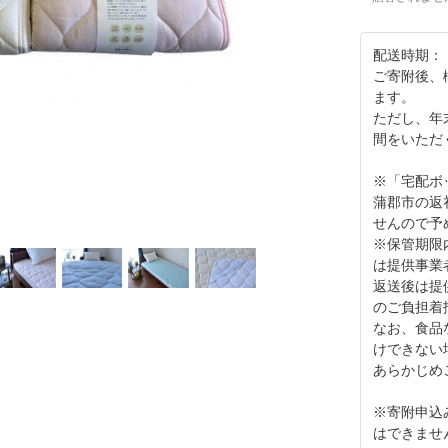
配送時期：
ご寄附後、
ます。
ただし、年
間をいただ
※「宅配ボ
蒲郡市の返
せんので予
※保管期限
は提供事業
返送後は提
のご負担着
なお、食品
けできない
あらかじめ
※寄附申込
はできませ