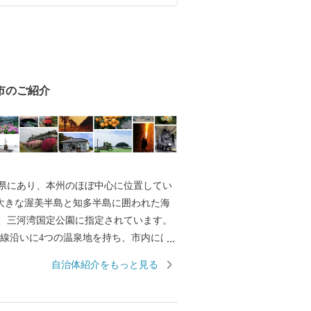
市のご紹介
県にあり、本州のほぼ中心に位置してい
の大きな渥美半島と知多半島に囲われた海
、三河湾国定公園に指定されています。
海岸線沿いに4つの温泉地を持ち、市内には
感じさせる神社や仏閣の多い、美しい土
自治体紹介をもっと見る
から山にかけ変化に富んだ景勝は、万葉の
作家にも愛され、数多くの文人が好んで