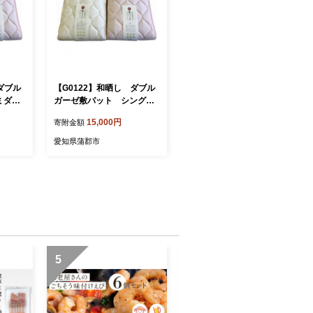
ダブル
【G0122】和晒し ダブル
ミダブ
ガーゼ敷パット シングル
報備考
サイズ：配送情報備考 ア
15,000円
寄附金額
イボリー
愛知県蒲郡市
5
6