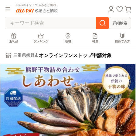
Pontaポイントでふるさと納税
詳細検索
返礼品
ランキング
地域
特集
初めての方
オンラインワンストップ申請対象
三重県熊野市