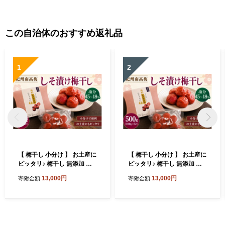
この自治体のおすすめ返礼品
1
2
【 梅干し 小分け 】 お土産に
【 梅干し 小分け 】 お土産に
ピッタリ♪ 梅干し 無添加 南
ピッタリ♪ 梅干し 無添加 南
高梅 小分けタイプ 昔ながら
高梅 小分けタイプ 昔ながら
13,000円
13,000円
寄附金額
寄附金額
のすっぱい しそ漬け梅干し 5
のすっぱい しそ漬け梅干し 5
00g (100g×5P) 梅干し 梅干
00g (100g×5P) 梅干し 梅干
梅 うめ ウメ しそ梅干し しそ
梅 うめ ウメ しそ梅干し しそ
梅 人気 国産 梅干し お取り寄
梅 人気 国産 梅干し お取り寄
せ おすすめ 梅干し お弁当 梅
せ おすすめ 梅干し お弁当 梅