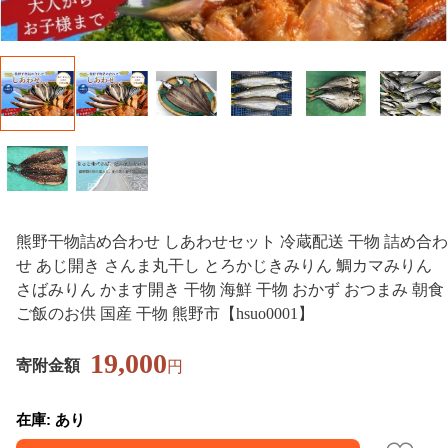
熊野干物詰め合わせ しあわせセット 冷蔵配送 干物 詰め合わ
せ あじ開き さんま丸干し とろかじきみりん 鯛カマみりん
さばみりん かます開き 干物 海鮮 干物 おかず おつまみ 朝食
ご飯のお供 国産 干物 熊野市【hsuo0001】
19,000
寄附金額
円
在庫: あり