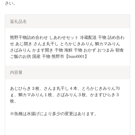
さい。
返礼品名
熊野干物詰め合わせ しあわせセット 冷蔵配送 干物 詰め合わ
せ あじ開き さんま丸干し とろかじきみりん 鯛カマみりん 
さばみりん かます開き 干物 海鮮 干物 おかず おつまみ 朝食 
ご飯のお供 国産 干物 熊野市【hsuo0001】
内容量
あじひらき３枚、さんま丸干し４本、とろかじきみりん70
ｇ、鯛カマみりん１枚、さばみりん３枚、かますひらき３
枚、
※魚種は水揚げにより多少の変更はあります。