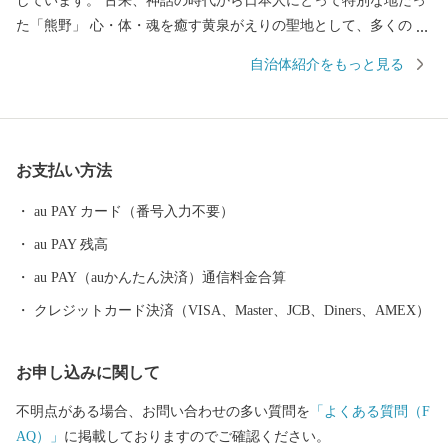
しています。 古来、神話の時代から日本人にとって特別な地だっ
た「熊野」 心・体・魂を癒す黄泉がえりの聖地として、多くの
人々が熊野を目指し訪れていました。 苔むした風情のある石畳の
自治体紹介をもっと見る
「熊野古道」 海を見下ろすような巨岩の「獅子岩」 日本最古の神
社といわれている「花の窟」 などの世界遺産が市内各地に存在
し、 長い歴史と人々の心に育まれてきた独自の文化が今も息づい
ています。 毎年８月１７日に開催される熊野大花火大会は ３００
お支払い方法
余年もの伝統を誇り、約１万発の大迫力の花火や 世界遺産に轟く
音と光を楽しもうと 全国から多くの人が訪れます。
au PAY カード（番号入力不要）
au PAY 残高
au PAY（auかんたん決済）通信料金合算
クレジットカード決済（VISA、Master、JCB、Diners、AMEX）
お申し込みに関して
不明点がある場合、お問い合わせの多い質問を
「よくある質問（F
AQ）」
に掲載しておりますのでご確認ください。