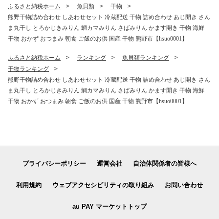
干し 健康食品 南高梅干し 三
干し 健康食品 南高梅干し 三
ふるさと納税ホーム
魚貝類
干物
重県 熊野市【frsn0031A】
重県 熊野市【frsn0031A】
熊野干物詰め合わせ しあわせセット 冷蔵配送 干物 詰め合わせ あじ開き さん
ま丸干し とろかじきみりん 鯛カマみりん さばみりん かます開き 干物 海鮮
干物 おかず おつまみ 朝食 ご飯のお供 国産 干物 熊野市【hsuo0001】
ふるさと納税ホーム
ランキング
魚貝類ランキング
干物ランキング
熊野干物詰め合わせ しあわせセット 冷蔵配送 干物 詰め合わせ あじ開き さん
ま丸干し とろかじきみりん 鯛カマみりん さばみりん かます開き 干物 海鮮
干物 おかず おつまみ 朝食 ご飯のお供 国産 干物 熊野市【hsuo0001】
プライバシーポリシー
運営会社
自治体関係者の皆様へ
利用規約
ウェブアクセシビリティの取り組み
お問い合わせ
au PAY マーケットトップ