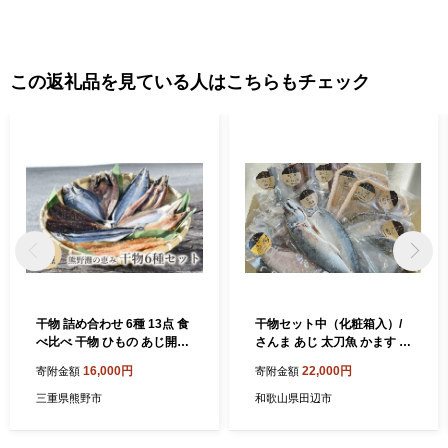
この返礼品を見ている人はこちらもチェック
干物 詰め合わせ 6種 13点 食
干物セット中（化粧箱入）/
べ比べ 干物 ひもの あじ開き
さんま あじ 太刀魚 かます ほ
さんま開き かます開き さん
っけ さば セット 桜干 化粧箱
16,000円
22,000円
寄附金額
寄附金額
まみりん干 さんま丸干 太刀
丸干 みりん干 開き 冷凍 食べ
魚みりん干 松屋水産 三重県
比べ お取り寄せ 和歌山県 田
三重県熊野市
和歌山県田辺市
熊野市【mtys0001】
辺市 贈答 ギフト【mst027】