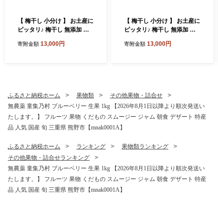
【 梅干し 小分け 】 お土産に
【 梅干し 小分け 】 お土産に
ピッタリ♪ 梅干し 無添加 南
ピッタリ♪ 梅干し 無添加 南
高梅 小分けタイプ 昔ながら
高梅 小分けタイプ 昔ながら
13,000円
13,000円
寄附金額
寄附金額
のすっぱい しそ漬け梅干し 5
のすっぱい しそ漬け梅干し 5
00g (100g×5P) 梅干し 梅干
00g (100g×5P) 梅干し 梅干
梅 うめ ウメ しそ梅干し しそ
梅 うめ ウメ しそ梅干し しそ
梅 人気 国産 梅干し お取り寄
梅 人気 国産 梅干し お取り寄
せ おすすめ 梅干し お弁当 梅
せ おすすめ 梅干し お弁当 梅
干し 健康食品 南高梅干し 三
干し 健康食品 南高梅干し 三
ふるさと納税ホーム
果物類
その他果物・詰合せ
重県 熊野市【frsn0031A】
重県 熊野市【frsn0031A】
無農薬 童集乃村 ブルーベリー 生果 1kg 【2026年8月1日以降より順次発送い
たします。】 フルーツ 果物 くだもの スムージー ジャム 朝食 デザート 特産
品 人気 国産 旬 三重県 熊野市【mnak0001A】
ふるさと納税ホーム
ランキング
果物類ランキング
その他果物・詰合せランキング
無農薬 童集乃村 ブルーベリー 生果 1kg 【2026年8月1日以降より順次発送い
たします。】 フルーツ 果物 くだもの スムージー ジャム 朝食 デザート 特産
品 人気 国産 旬 三重県 熊野市【mnak0001A】