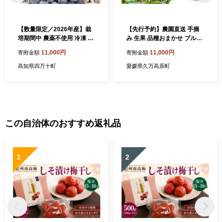
【数量限定／2026年産】栽
【先行予約】農園直送 手摘
培期間中 農薬不使用 冷凍 ブ
み 生果 品種おまかせ ブルー
ルーベリー （1kg）Qdr-91
ベリー 100g×3種×2パック
11,000円
11,000円
寄附金額
寄附金額
ブルーベリー ジャム ヨーグ
計6パック 食べ比べ ｜ 愛媛
ルト スムージー パイ スイー
県 久万高原町 廣瀬農園 自然
高知県四万十町
愛媛県久万高原町
ツ 朝食 贈り物 お取り寄せ ギ
派 高原栽培 国産 フルーツ ベ
フト 果物 無農薬
リー おやつ 製菓用 スムージ
ー ヨーグルト 朝食 ビタミン
C 食物繊維 ※北海道・沖
縄・離島への配送不可 ※202
6年7月上旬～8月下旬頃に順
この自治体のおすすめ返礼品
次発送予定
1
2