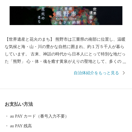
【世界遺産と花火のまち】 熊野市は三重県の南部に位置し、温暖
な気候と海・山・川の豊かな自然に囲まれ、約１万５千人が暮ら
しています。 古来、神話の時代から日本人にとって特別な地だっ
た「熊野」 心・体・魂を癒す黄泉がえりの聖地として、多くの
人々が熊野を目指し訪れていました。 苔むした風情のある石畳の
自治体紹介をもっと見る
「熊野古道」 海を見下ろすような巨岩の「獅子岩」 日本最古の神
社といわれている「花の窟」 などの世界遺産が市内各地に存在
し、 長い歴史と人々の心に育まれてきた独自の文化が今も息づい
ています。 毎年８月１７日に開催される熊野大花火大会は ３００
お支払い方法
余年もの伝統を誇り、約１万発の大迫力の花火や 世界遺産に轟く
音と光を楽しもうと 全国から多くの人が訪れます。
au PAY カード（番号入力不要）
au PAY 残高