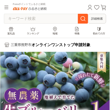
Pontaポイントでふるさと納税
詳細検索
返礼品
ランキング
地域
特集
初めての方
オンラインワンストップ申請対象
三重県熊野市