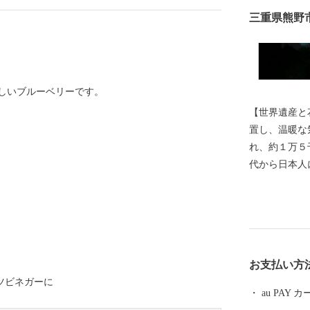
三重県熊野
しいブルーベリーです。
【世界遺産と
置し、温暖な
れ、約１万５千人が
代から日本人
体・魂を癒す
熊野を目指し訪れていま
畳の「熊野古
岩」 日本最
世界遺産が市
お支払い方
育まれてきた独
ツビネガーに
８月１７日に
au PAY
もの伝統を誇