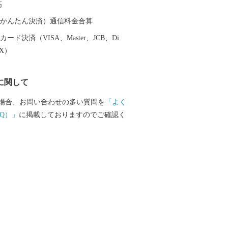
高
を楽しもうと 全国から多くの人が訪れま
（auかんたん決済）通信料金合算
ード決済（VISA、Master、JCB、Di
EX）
に関して
場合、お問い合わせの多い質問を
「よく
Q）」
に掲載しておりますのでご確認く