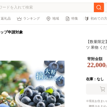
返礼品
ランキング
地域
特集
初めての
ップ申請対象
【数量限定】
ツ 果物 く
ト 特産品 
三重県 熊野市
寄附金額
22,000
在庫：なし
現在お住まい
贈答されませ