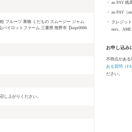
au PAY 残
に轟く音と光
す。
au PAY
 フルーツ 果物 くだもの スムージー ジャム 
クレジットカ
山パイロットファーム 三重県 熊野市【knpr0006
ners、AM
お申し込み
不明点がある
ある質問（FA
ださい。
召し上がりください。