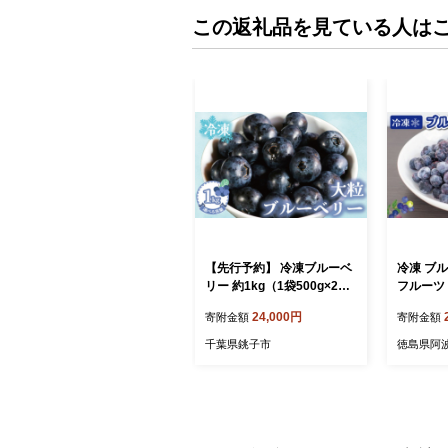
この返礼品を見ている人は
【先行予約】 冷凍ブルーベ
冷凍 ブル
リー 約1kg（1袋500g×2）
フルーツ 
ブルーベリー 冷凍 フルーツ
い 糖度 
24,000円
寄附金額
寄附金額
大粒 特大 美容 健康 ダイエ
ーキ ゼリ
ット 冷凍食品 デザート 果
ーグルト 
千葉県銚子市
徳島県阿
物 くだもの スムージー 朝
菓子 おや
食 ジャム ヨーグルト チー
ーツ ポ
ズケーキ クレープ ロールケ
シアニン 
ーキ タルト お菓子 トッピ
贈答 プ
ング 贈答 プレゼント 国産
グルメ 送