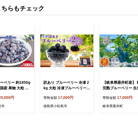
こちらもチェック
ーベリー 約1850g
訳あり ブルーベリー 冷凍 2
【岐阜県垂井町産】 
国産 果物 大粒 甘
kg 大粒 冷凍ブルーベリー
完熟ブルーベリー 生果
ジャム ジュース ケ
フルーツ 人気 果物 おすす
g（125g×6パック）
20,000円
17,000円
17,000円
寄附金額
寄附金額
ー スムージー ヨ
め フルーツ 徳島 小松島 産
ベリー 生果 木の実 果実 朝
洋菓子 お菓子 焼
地直送 新鮮 夏 アイス シャ
摘み 完熟 甘酸っぱい
波市
徳島県小松島市
岐阜県垂井町
つ デザート スイ
ーベット ジュース スムージ
ム デザート 産地直送
リフェノール アント
ー ヨーグルト 朝食
美容 健康 ギフト
レゼント お取り寄せ
料無料 徳島県 阿