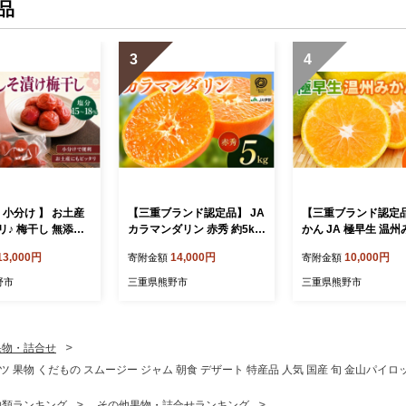
Blueberryファー
品
3
4
 小分け 】 お土産
【三重ブランド認定品】 JA
【三重ブランド認定品
リ♪ 梅干し 無添加
カラマンダリン 赤秀 約5kg
かん JA 極早生 温
小分けタイプ 昔なが
L・2Lサイズ | みかん ミカ
約5kg S～Lサイズ 
13,000円
14,000円
10,000円
寄附金額
寄附金額
ぱい しそ漬け梅干
ン オレンジ 柑橘 フルーツ
ー選果 | みかん ミカ
(100g×5P) 梅干し
果物 くだもの 甘い 旬 人気
温州みかん 温州ミカ
野市
三重県熊野市
三重県熊野市
うめ ウメ しそ梅干
果汁 濃厚 ジューシー デザ
フルーツ 果物 くだも
 人気 国産 梅干し
ート 産地直送 みかん 国産
い 旬 人気 果汁 濃厚
せ おすすめ 梅干し
お取り寄せ 新鮮 期間限定
シー デザート 産地直
干し 健康食品 南
季節限定 先行予約 みかん
かん 国産 お取り寄せ
果物・詰合せ
三重県 熊野市【fr
おすすめ 三重県 熊野市【is
期間限定 季節限定 
果物 くだもの スムージー ジャム 朝食 デザート 特産品 人気 国産 旬 金山パイロット
A】
en0003】
みかん おすすめ 三重
野市【isen0002】
物類ランキング
その他果物・詰合せランキング