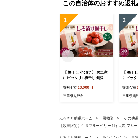
お取り寄せ グルメ ふるさと
波市 AWA
この自治体のおすすめ返礼
納税 送料無料 （5月中旬～
ム
発送） 銚子産 千葉県 銚子
市 アグリモバード
1
2
【 梅干し 小分け 】 お土産
【 梅干し
にピッタリ♪ 梅干し 無添加
にピッタ
南高梅 小分けタイプ 昔なが
南高梅 
13,000円
寄附金額
寄附金額
らのすっぱい しそ漬け梅干
らのすっ
し 500g (100g×5P) 梅干し
し 500g 
三重県熊野市
三重県熊
梅干 梅 うめ ウメ しそ梅干
梅干 梅 
し しそ梅 人気 国産 梅干し
し しそ梅
お取り寄せ おすすめ 梅干し
お取り寄
お弁当 梅干し 健康食品 南
お弁当 梅
ふるさと納税ホーム
果物類
その他
高梅干し 三重県 熊野市【fr
高梅干し 
【数量限定】生果ブルーベリー 1㎏ 大粒 フルーツ 
sn0031A】
sn0031
ふるさと納税ホーム
ランキング
果