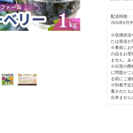
配送時期：
2026年6
※収穫状況
たは発送が
※事前にお
の品をお受
ません。あ
※出荷の際
に問題がご
る前にご連
※到着予定
棄されたも
出来ません