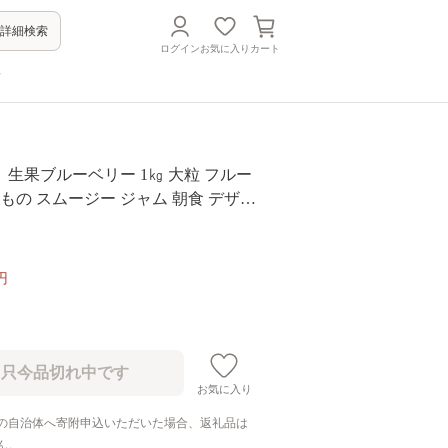
詳細検索
ログイン
お気に入り
カート
方
生果ブルーベリー 1㎏ 大粒 フルー
だもの スムージー ジャム 朝食 デザー
人気 国産 旬 金山パイロットファーム
【knpr0006A】
円
お気に入り
の自治体へ寄附申込いただいた場合、返礼品は
ん。