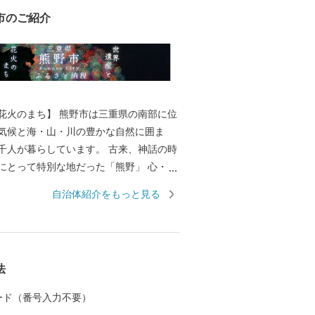
市のご紹介
花火のまち】 熊野市は三重県の南部に位
気候と海・山・川の豊かな自然に囲ま
暮らしています。 古来、神話の時
にとって特別な地だった「熊野」 心・
黄泉がえりの聖地として、多くの人々が
自治体紹介をもっと見る
した。 苔むした風情のある石
道」 海を見下ろすような巨岩の「獅子
古の神社といわれている「花の窟」 などの
内各地に存在し、 長い歴史と人々の心に
法
自の文化が今も息づいています。 毎年
開催される熊野大花火大会は ３００余年
 カード（番号入力不要）
り、約１万発の大迫力の花火や 世界遺産