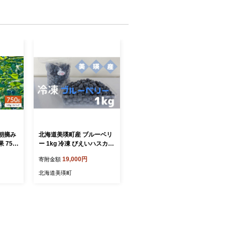
朝摘み
北海道美瑛町産 ブルーベリ
 750
ー 1kg 冷凍 びえいハスカッ
| ブルー
プファーム 美瑛産 | 果物 ブ
19,000円
寄附金額
ルーベリー 1キロ 1きろ フ
 ジャ
ルーツ くだもの 冷凍ブルー
北海道美瑛町
ベリー 小分け 冷凍 ブルー
ベリー 大粒 ぶるーべりー
国産[019-66]