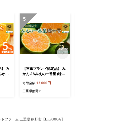
5
6
】 み
【三重ブランド認定品】 み
さば塩干し(1袋) 熊野灘の
州みかん
かん JAみえの一番星 (味一
海洋深層水使用【uosk003
光センサ
号) 超極早生 約5kg S～Lサ
1】
13,000円
8,000円
寄附金額
寄附金額
ン 蜜柑
イズ 光センサー選果 | みか
ン 柑橘
ん ミカン 蜜柑 温州みかん
三重県熊野市
三重県熊野市
の 甘
温州ミカン 柑橘 フルーツ
 ジュー
果物 くだもの 甘い 旬 人気
送 み
果汁 濃厚 ジューシー デザ
 新鮮
ート 産地直送 みかん 国産
先行予約
お取り寄せ 新鮮 期間限定
ファーム 三重県 熊野市【knpr0006A】
県 熊
季節限定 先行予約 みかん
おすすめ 三重県 熊野市【is