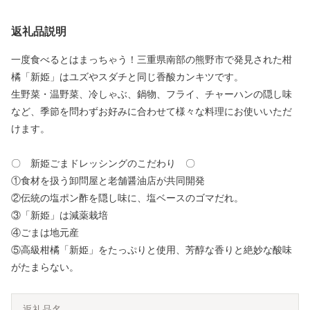
返礼品説明
一度食べるとはまっちゃう！三重県南部の熊野市で発見された柑
橘「新姫」はユズやスダチと同じ香酸カンキツです。
生野菜・温野菜、冷しゃぶ、鍋物、フライ、チャーハンの隠し味
など、季節を問わずお好みに合わせて様々な料理にお使いいただ
けます。
〇 新姫ごまドレッシングのこだわり 〇
①食材を扱う卸問屋と老舗醤油店が共同開発
②伝統の塩ポン酢を隠し味に、塩ベースのゴマだれ。
③「新姫」は減薬栽培
④ごまは地元産
⑤高級柑橘「新姫」をたっぷりと使用、芳醇な香りと絶妙な酸味
がたまらない。
返礼品名