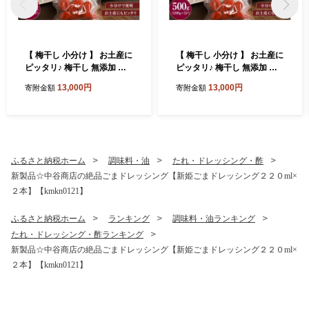
【 梅干し 小分け 】 お土産に
【 梅干し 小分け 】 お土産に
ピッタリ♪ 梅干し 無添加 南
ピッタリ♪ 梅干し 無添加 南
高梅 小分けタイプ 昔ながら
高梅 小分けタイプ 昔ながら
13,000円
13,000円
寄附金額
寄附金額
のすっぱい しそ漬け梅干し 5
のすっぱい しそ漬け梅干し 5
00g (100g×5P) 梅干し 梅干
00g (100g×5P) 梅干し 梅干
梅 うめ ウメ しそ梅干し しそ
梅 うめ ウメ しそ梅干し しそ
梅 人気 国産 梅干し お取り寄
梅 人気 国産 梅干し お取り寄
せ おすすめ 梅干し お弁当 梅
せ おすすめ 梅干し お弁当 梅
干し 健康食品 南高梅干し 三
干し 健康食品 南高梅干し 三
ふるさと納税ホーム
調味料・油
たれ・ドレッシング・酢
重県 熊野市【frsn0031A】
重県 熊野市【frsn0031A】
新製品☆中谷商店の絶品ごまドレッシング【新姫ごまドレッシング２２０ml×
２本】【kmkn0121】
ふるさと納税ホーム
ランキング
調味料・油ランキング
たれ・ドレッシング・酢ランキング
新製品☆中谷商店の絶品ごまドレッシング【新姫ごまドレッシング２２０ml×
２本】【kmkn0121】