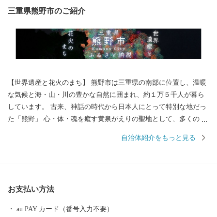
三重県熊野市のご紹介
【世界遺産と花火のまち】 熊野市は三重県の南部に位置し、温暖
な気候と海・山・川の豊かな自然に囲まれ、約１万５千人が暮ら
しています。 古来、神話の時代から日本人にとって特別な地だっ
た「熊野」 心・体・魂を癒す黄泉がえりの聖地として、多くの
人々が熊野を目指し訪れていました。 苔むした風情のある石畳の
自治体紹介をもっと見る
「熊野古道」 海を見下ろすような巨岩の「獅子岩」 日本最古の神
社といわれている「花の窟」 などの世界遺産が市内各地に存在
し、 長い歴史と人々の心に育まれてきた独自の文化が今も息づい
ています。 毎年８月１７日に開催される熊野大花火大会は ３００
お支払い方法
余年もの伝統を誇り、約１万発の大迫力の花火や 世界遺産に轟く
音と光を楽しもうと 全国から多くの人が訪れます。
au PAY カード（番号入力不要）