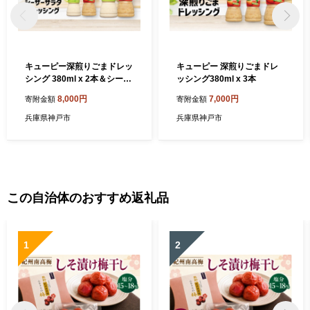
キューピー深煎りごまドレッ
キューピー 深煎りごまドレ
シング 380ml x 2本＆シーザ
ッシング380ml x 3本
ーサラダドレッシング 380m
8,000円
7,000円
寄附金額
寄附金額
l x 2本
兵庫県神戸市
兵庫県神戸市
この自治体のおすすめ返礼品
1
2