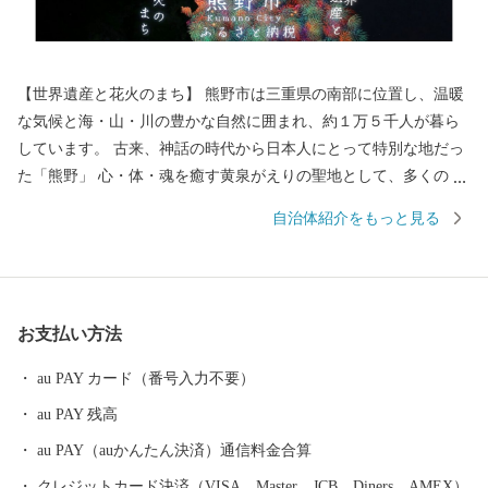
【世界遺産と花火のまち】 熊野市は三重県の南部に位置し、温暖
な気候と海・山・川の豊かな自然に囲まれ、約１万５千人が暮ら
しています。 古来、神話の時代から日本人にとって特別な地だっ
た「熊野」 心・体・魂を癒す黄泉がえりの聖地として、多くの
人々が熊野を目指し訪れていました。 苔むした風情のある石畳の
自治体紹介をもっと見る
「熊野古道」 海を見下ろすような巨岩の「獅子岩」 日本最古の神
社といわれている「花の窟」 などの世界遺産が市内各地に存在
し、 長い歴史と人々の心に育まれてきた独自の文化が今も息づい
ています。 毎年８月１７日に開催される熊野大花火大会は ３００
お支払い方法
余年もの伝統を誇り、約１万発の大迫力の花火や 世界遺産に轟く
音と光を楽しもうと 全国から多くの人が訪れます。
au PAY カード（番号入力不要）
au PAY 残高
au PAY（auかんたん決済）通信料金合算
クレジットカード決済（VISA、Master、JCB、Diners、AMEX）