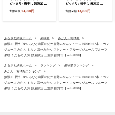
ピッタリ♪ 梅干し 無添加 南
ピッタリ♪ 梅干し 無添加 南
高梅 小分けタイプ 昔ながら
高梅 小分けタイプ 昔ながら
13,000円
13,000円
寄附金額
寄附金額
のすっぱい しそ漬け梅干し 5
のすっぱい しそ漬け梅干し 5
00g (100g×5P) 梅干し 梅干
00g (100g×5P) 梅干し 梅干
梅 うめ ウメ しそ梅干し しそ
梅 うめ ウメ しそ梅干し しそ
梅 人気 国産 梅干し お取り寄
梅 人気 国産 梅干し お取り寄
せ おすすめ 梅干し お弁当 梅
せ おすすめ 梅干し お弁当 梅
干し 健康食品 南高梅干し 三
干し 健康食品 南高梅干し 三
ふるさと納税ホーム
果物類
みかん・柑橘類
重県 熊野市【frsn0031A】
重県 熊野市【frsn0031A】
無添加 果汁100％ みなと農園の紀州熊野みかんジュース 1000ml×12本 ミカン
ジュース みかん ミカン 温州みかん ストレート フルーツジュース フルーツ
果物 くだもの 人気 数量限定 三重県 熊野市【kmkn0090】
ふるさと納税ホーム
ランキング
果物類ランキング
みかん・柑橘類ランキング
無添加 果汁100％ みなと農園の紀州熊野みかんジュース 1000ml×12本 ミカン
ジュース みかん ミカン 温州みかん ストレート フルーツジュース フルーツ
果物 くだもの 人気 数量限定 三重県 熊野市【kmkn0090】