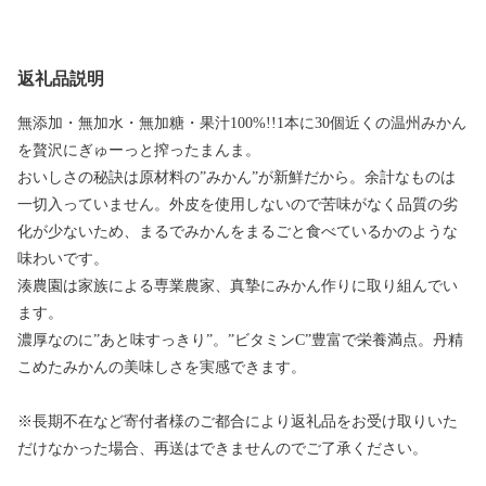
返礼品説明
無添加・無加水・無加糖・果汁100%!!1本に30個近くの温州みかん
を贅沢にぎゅーっと搾ったまんま。
おいしさの秘訣は原材料の”みかん”が新鮮だから。余計なものは
一切入っていません。外皮を使用しないので苦味がなく品質の劣
化が少ないため、まるでみかんをまるごと食べているかのような
味わいです。
湊農園は家族による専業農家、真摯にみかん作りに取り組んでい
ます。
濃厚なのに”あと味すっきり”。”ビタミンC”豊富で栄養満点。丹精
こめたみかんの美味しさを実感できます。
※長期不在など寄付者様のご都合により返礼品をお受け取りいた
だけなかった場合、再送はできませんのでご了承ください。