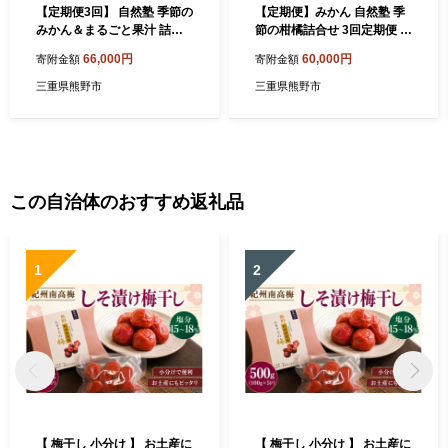
【定期便3回】 自然塾 季節の
【定期便】みかん 自然塾 季
みかん＆まるごと果汁 詰合
節の柑橘詰合せ 3回定期便 み
せ みかん ミカン 温州みかん
かん ミカン 温州みかん フル
66,000円
60,000円
寄附金額
寄附金額
フルーツ 果物 くだもの 柑橘
ーツ 果物 くだもの 柑橘 不知
フルーツ定期便 果物定期便
火 せとか 果物定期便 フルー
三重県熊野市
三重県熊野市
不知火 ポンカン みかんジュ
ツ定期便 果物セット フルー
ース ジュース 甘い 濃厚 産地
ツセット 甘い 旬 人気 果汁
直送 数量限定 人気 国産 三重
濃厚 ジューシー デザート 産
県 熊野市【szjk-tkb0003】
地直送 農家直送 みかん 国産
お取り寄せ 新鮮 おすすめ 三
重県 熊野市【szjk-tkb000
この自治体のおすすめ返礼品
5】
1
2
【 梅干し 小分け 】 お土産に
【 梅干し 小分け 】 お土産に