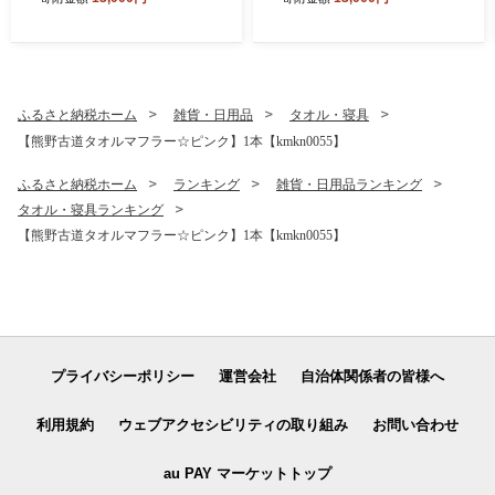
のすっぱい しそ漬け梅干し 5
のすっぱい しそ漬け梅干し 5
00g (100g×5P) 梅干し 梅干
00g (100g×5P) 梅干し 梅干
梅 うめ ウメ しそ梅干し しそ
梅 うめ ウメ しそ梅干し しそ
梅 人気 国産 梅干し お取り寄
梅 人気 国産 梅干し お取り寄
せ おすすめ 梅干し お弁当 梅
せ おすすめ 梅干し お弁当 梅
干し 健康食品 南高梅干し 三
干し 健康食品 南高梅干し 三
ふるさと納税ホーム
雑貨・日用品
タオル・寝具
重県 熊野市【frsn0031A】
重県 熊野市【frsn0031A】
【熊野古道タオルマフラー☆ピンク】1本【kmkn0055】
ふるさと納税ホーム
ランキング
雑貨・日用品ランキング
タオル・寝具ランキング
【熊野古道タオルマフラー☆ピンク】1本【kmkn0055】
プライバシーポリシー
運営会社
自治体関係者の皆様へ
利用規約
ウェブアクセシビリティの取り組み
お問い合わせ
au PAY マーケットトップ