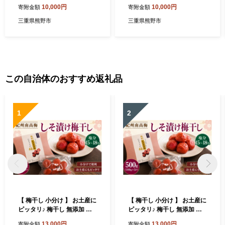
6】
10,000円
10,000円
寄附金額
寄附金額
三重県熊野市
三重県熊野市
この自治体のおすすめ返礼品
1
2
【 梅干し 小分け 】 お土産に
【 梅干し 小分け 】 お土産に
ピッタリ♪ 梅干し 無添加 南
ピッタリ♪ 梅干し 無添加 南
高梅 小分けタイプ 昔ながら
高梅 小分けタイプ 昔ながら
13,000円
13,000円
寄附金額
寄附金額