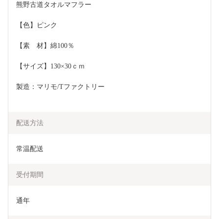
熊野古道タオルマフラー
【色】ピンク
【素　材】綿100％
【サイズ】130×30ｃｍ
製造：マリモ/Tファクトリー
配送方法
常温配送
受付期間
通年