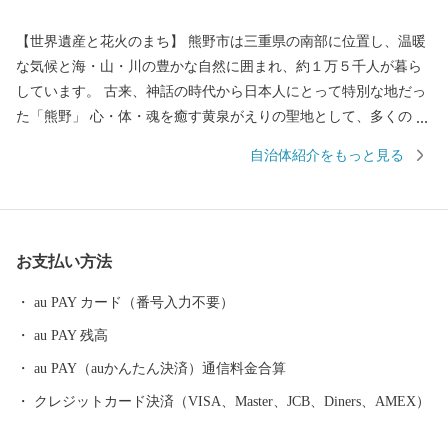
【世界遺産と花火のまち】 熊野市は三重県の南部に位置し、温暖
な気候と海・山・川の豊かな自然に囲まれ、約１万５千人が暮ら
しています。 古来、神話の時代から日本人にとって特別な地だっ
た「熊野」 心・体・魂を癒す黄泉がえりの聖地として、多くの
人々が熊野を目指し訪れていました。 苔むした風情のある石畳の
自治体紹介をもっと見る
「熊野古道」 海を見下ろすような巨岩の「獅子岩」 日本最古の神
社といわれている「花の窟」 などの世界遺産が市内各地に存在
し、 長い歴史と人々の心に育まれてきた独自の文化が今も息づい
ています。 毎年８月１７日に開催される熊野大花火大会は ３００
お支払い方法
余年もの伝統を誇り、約１万発の大迫力の花火や 世界遺産に轟く
音と光を楽しもうと 全国から多くの人が訪れます。
au PAY カード（番号入力不要）
au PAY 残高
au PAY（auかんたん決済）通信料金合算
クレジットカード決済（VISA、Master、JCB、Diners、AMEX）