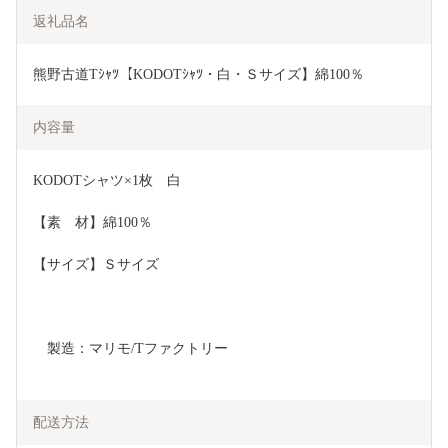
返礼品名
熊野古道Tｼｬﾂ【KODOTｼｬﾂ・白・Ｓサイズ】綿100％
内容量
KODOTシャツ×1枚　白
【素　材】綿100％
【サイズ】Ｓサイズ
　製造：マリモ/Tファクトリー
配送方法