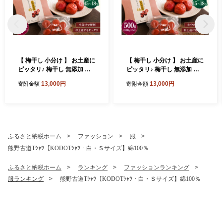
【 梅干し 小分け 】 お土産に
【 梅干し 小分け 】 お土産に
ピッタリ♪ 梅干し 無添加 南
ピッタリ♪ 梅干し 無添加 南
高梅 小分けタイプ 昔ながら
高梅 小分けタイプ 昔ながら
13,000円
13,000円
寄附金額
寄附金額
のすっぱい しそ漬け梅干し 5
のすっぱい しそ漬け梅干し 5
00g (100g×5P) 梅干し 梅干
00g (100g×5P) 梅干し 梅干
梅 うめ ウメ しそ梅干し しそ
梅 うめ ウメ しそ梅干し しそ
梅 人気 国産 梅干し お取り寄
梅 人気 国産 梅干し お取り寄
せ おすすめ 梅干し お弁当 梅
せ おすすめ 梅干し お弁当 梅
干し 健康食品 南高梅干し 三
干し 健康食品 南高梅干し 三
ふるさと納税ホーム
ファッション
服
重県 熊野市【frsn0031A】
重県 熊野市【frsn0031A】
熊野古道Tｼｬﾂ【KODOTｼｬﾂ・白・Ｓサイズ】綿100％
ふるさと納税ホーム
ランキング
ファッションランキング
服ランキング
熊野古道Tｼｬﾂ【KODOTｼｬﾂ・白・Ｓサイズ】綿100％