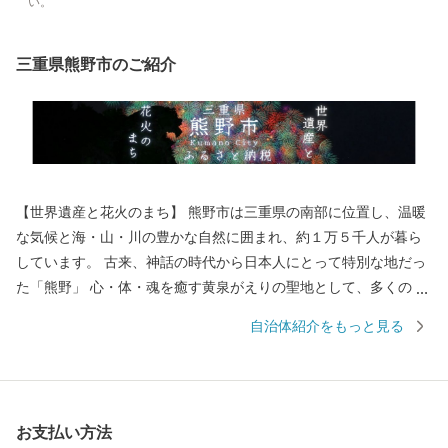
い。
三重県熊野市のご紹介
【世界遺産と花火のまち】 熊野市は三重県の南部に位置し、温暖
な気候と海・山・川の豊かな自然に囲まれ、約１万５千人が暮ら
しています。 古来、神話の時代から日本人にとって特別な地だっ
た「熊野」 心・体・魂を癒す黄泉がえりの聖地として、多くの
人々が熊野を目指し訪れていました。 苔むした風情のある石畳の
自治体紹介をもっと見る
「熊野古道」 海を見下ろすような巨岩の「獅子岩」 日本最古の神
社といわれている「花の窟」 などの世界遺産が市内各地に存在
し、 長い歴史と人々の心に育まれてきた独自の文化が今も息づい
ています。 毎年８月１７日に開催される熊野大花火大会は ３００
お支払い方法
余年もの伝統を誇り、約１万発の大迫力の花火や 世界遺産に轟く