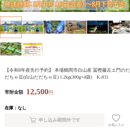
【令和8年産先行予約】 本場鶴岡市白山産 冨樫藤左エ門のだ
だちゃ豆(白山だだちゃ豆) 1.2kg(300g×4袋) K-831
12,500
寄附金額
円
在庫：なし
お気に入り