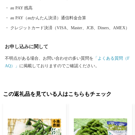
rusato@city.tsuruoka.yamagata.jp ●お礼の品の内容や発送等に関する
au PAY 残高
問い合わせ 株式会社チャンピオン(管理業務受託事業者) 営業時間
【平日】10:00〜18:00 ※土日祝祭日はお休みをいただいておりま
au PAY（auかんたん決済）通信料金合算
す。 TEL: 0120-153-012 E-mail：3012_turuoka@champion.co.jp
クレジットカード決済（VISA、Master、JCB、Diners、AMEX）
お申し込みに関して
不明点がある場合、お問い合わせの多い質問を
「よくある質問（F
AQ）」
に掲載しておりますのでご確認ください。
この返礼品を見ている人はこちらもチェック