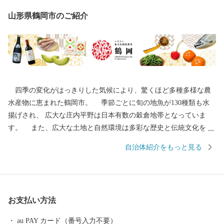
山形県鶴岡市のご紹介
四季の変化がはっきりした気候により、驚くほど多種多様な農
水産物に恵まれた鶴岡市。 季節ごとに旬の地魚が130種類も水
揚げされ、 広大な庄内平野は日本有数の穀倉地帯となっていま
す。 また、広大な土地と自然環境は多彩な歴史と伝統文化をも
たらしました。 地域の伝統行事や特色あるまつりは、今もなお
自治体紹介をもっと見る
市民の手によって大切に継承されています。 その特色が認めら
れ、日本初となるユネスコ食文化創造都市になりました。 ---------
--------------------------------------- 各種お問合せ先について ---------
--------------------------------------- ●ふるさと納税全般に関する問い
お支払い方法
合わせ 鶴岡市総務部総務課 ふるさと納税担当（平日8時30分~17
時15分） 電話0235-25-2118（直通） FAX0235-24-9071 E-mail：fu
au PAY カード（番号入力不要）