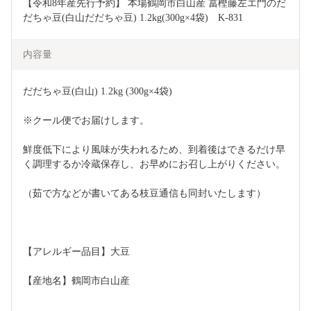
【令和8年産先行予約】 本場鶴岡市白山産 冨樫藤左エ門のだ
だちゃ豆(白山だだちゃ豆) 1.2kg(300g×4袋)　K-831
内容量
だだちゃ豆(白山) 1.2kg (300g×4袋)
※クール便でお届けします。
鮮度低下により風味が失われるため、到着後はできるだけ早
く調理するか冷蔵保存し、お早めにお召し上がりください。
（茹で方などが書いてある枝豆通信も同封いたします）
【アレルギー品目】大豆
【産地名】鶴岡市白山産