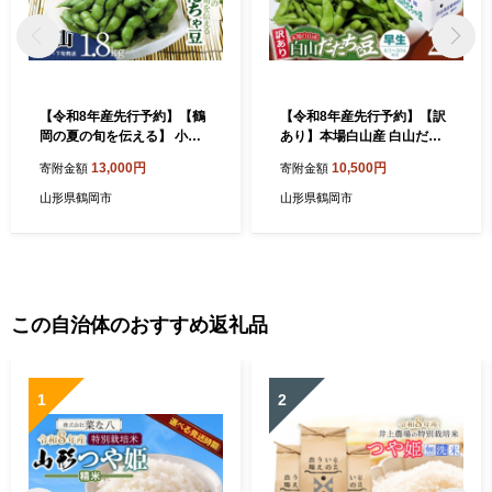
【令和8年産先行予約】【鶴
【令和8年産先行予約】【訳
岡の夏の旬を伝える】 小池
あり】本場白山産 白山だだ
農園のだだちゃ豆 【白山】
ちゃ豆【早生(わせ)】 2kg
13,000円
10,500円
寄附金額
寄附金額
1.8kg（600g×3袋） k-832
（500g×4袋） 農家 長四郎
山形県鶴岡市
山形県鶴岡市
この自治体のおすすめ返礼品
1
2