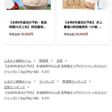
【令和8年産先行予約・発送
【令和8年産先行予約】 井上
時期10月上旬】 特別栽培米
農場の特別栽培米 つや姫 無
山形つや姫 精米 10kg(5kg×
洗米 6kg（2kg×3袋） K-8
30,000円
20,000円
寄附金額
寄附金額
2) 山形県鶴岡市産 株式会
56 山形県鶴岡市
社菜な八（鶴岡ファーマー
ズ）
ふるさと納税ホーム
野菜類
豆類
【令和8年産先行予約】 本場鶴岡市白山産 冨樫藤左エ門のだだちゃ豆(白山だ
だちゃ豆) 1.2kg(300g×4袋) K-831
ふるさと納税ホーム
ランキング
野菜類ランキング
豆類ランキング
【令和8年産先行予約】 本場鶴岡市白山産 冨樫藤左エ門のだだちゃ豆(白山だ
だちゃ豆) 1.2kg(300g×4袋) K-831