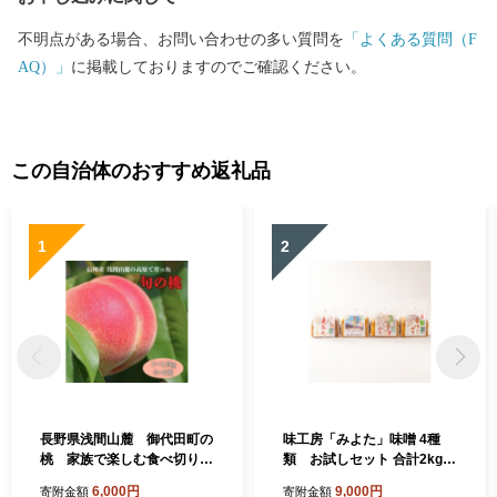
不明点がある場合、お問い合わせの多い質問を
「よくある質問（F
AQ）」
に掲載しておりますのでご確認ください。
この自治体のおすすめ返礼品
1
2
長野県浅間山麓 御代田町の
味工房「みよた」味噌 4種
桃 家族で楽しむ食べ切りハ
類 お試しセット 合計2kg
ーフ箱(1～1.2kg)【175426
【1758488】
6,000円
9,000円
寄附金額
寄附金額