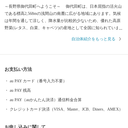
～長野県御代田町へようこそ～ 御代田町は、日本屈指の活火山
である標高2,568mの浅間山の南麓に広がる地域にあります。気候
は年間を通して涼しく、降水量が比較的少ないため、優れた高原
野菜(レタス、白菜、キャベツ)の産地として全国に知られていま
す。その他には精密機械工業、食品加工と製造業が盛んであり、
自治体紹介をもっと見る
北陸新幹線や上信越道など、首都圏とのアクセス環境も整ってお
り、利便性と環境面に恵まれた、暮らしやすい自然豊かな高原の
町です。そして、人口増加率は長野県下でもトップクラスを誇
り、年少人口や生産年齢人口の比率も高く、若い世代が多く暮ら
お支払い方法
す町となっています。 また、毎年7月の最終土曜日には「信
州・御代田龍神まつり」が開催されます。御代田町の夏の一大イ
au PAY カード（番号入力不要）
ベントです。
au PAY 残高
au PAY（auかんたん決済）通信料金合算
クレジットカード決済（VISA、Master、JCB、Diners、AMEX）
お申し込みに関して