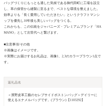
バッグづくりにもっとも適した気候である御代田町に工場を設立
し、革の保管から縫製に至るまで、ベストな環境を整えました。
効率よりも「長く愛用していただきたい」というクラフトマンシ
ップを優先し10年後も美しいバッグをつくる。
これからも、この伝統をジャパニーズ・プレミアムブランド「HA
MANO」として次世代へと繋げます。
■注意事項/その他
※画像はイメージです。
※実際にお届けするお礼品は、画像1、2,3のカラーブラウン1点で
す。
返礼品名
＜濱野皮革工藝のセレブサイドボストンバッグ＞デイリーに
使えるエナメルバッグです。(ブラウン)【1103292】