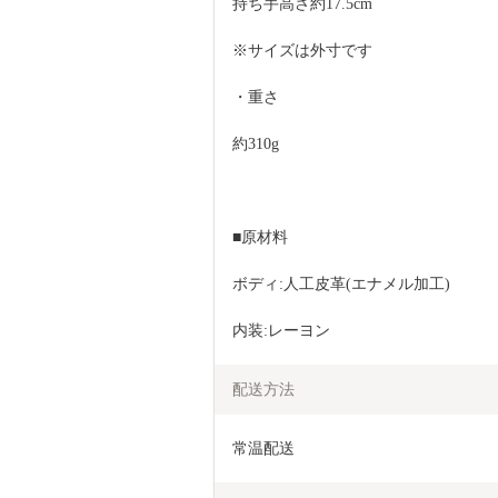
持ち手高さ約17.5cm
※サイズは外寸です
・重さ
約310g
■原材料
ボディ:人工皮革(エナメル加工)
内装:レーヨン 
配送方法
常温配送