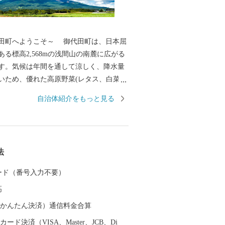
うこそ～ 御代田町は、日本屈
る標高2,568mの浅間山の南麓に広がる
す。気候は年間を通して涼しく、降水量
いため、優れた高原野菜(レタス、白菜、
産地として全国に知られています。その他
自治体紹介をもっと見る
工業、食品加工と製造業が盛んであり、
上信越道など、首都圏とのアクセス環境
、利便性と環境面に恵まれた、暮らしや
な高原の町です。そして、人口増加率は
法
トップクラスを誇り、年少人口や生産年
も高く、若い世代が多く暮らす町となっ
 カード（番号入力不要）
また、毎年7月の最終土曜日には「信
高
神まつり」が開催されます。御代田町の
ントです。
（auかんたん決済）通信料金合算
ード決済（VISA、Master、JCB、Di