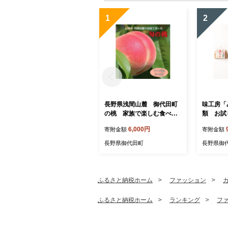
1
2
長野県浅間山麓 御代田町
味工房「
の桃 家族で楽しむ食べ切
類 お試
りハーフ箱(1～1.2kg)【175
【17584
6,000円
寄附金額
寄附金額
4261】
長野県御代田町
長野県御
ふるさと納税ホーム
ファッション
ふるさと納税ホーム
ランキング
フ