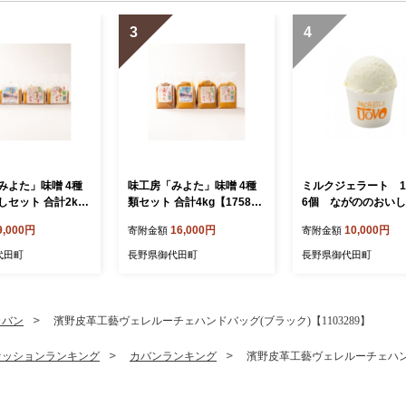
3
4
みよた」味噌 4種
味工房「みよた」味噌 4種
ミルクジェラート 12
しセット 合計2kg
類セット 合計4kg【175848
6個 ながののおい
88】
7】
ラートやさん 【175
9,000円
16,000円
10,000円
寄附金額
寄附金額
6】
代田町
長野県御代田町
長野県御代田町
カバン
濱野皮革工藝ヴェレルーチェハンドバッグ(ブラック)【1103289】
ァッションランキング
カバンランキング
濱野皮革工藝ヴェレルーチェハンドバ