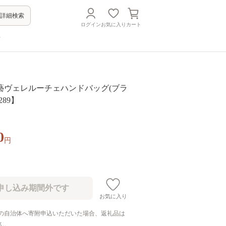
詳細検索
ログイン
お気に入り
カート
方
藝ヴェレルーチェハンドバッグ(ブラ
289】
0
円
お気に入り
の自治体へ寄附申込いただいた場合、返礼品は
ん。