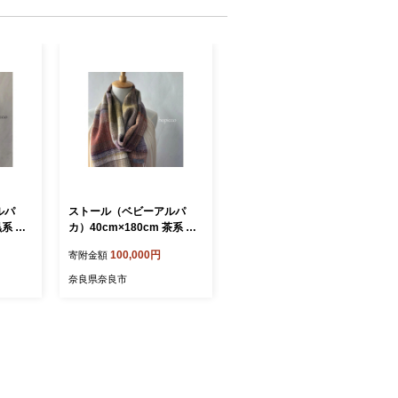
ルパ
ストール（ベビーアルパ
黒系 合
カ）40cm×180cm 茶系 合
 奈良市
同会社工藝舎 奈良県 奈良市
100,000円
寄附金額
なら 100-017
奈良県奈良市