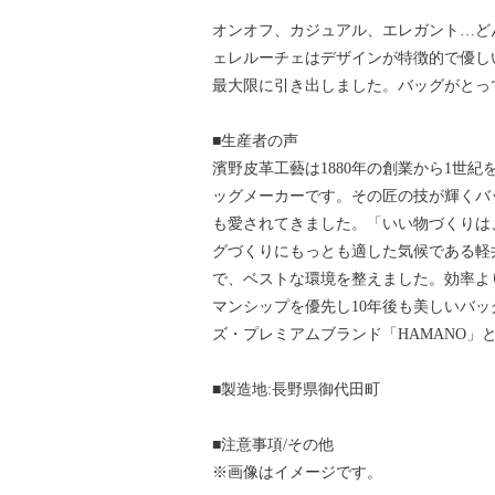
オンオフ、カジュアル、エレガント…ど
ェレルーチェはデザインが特徴的で優し
最大限に引き出しました。バッグがとっ
■生産者の声
濱野皮革工藝は1880年の創業から1世
ッグメーカーです。その匠の技が輝くバ
も愛されてきました。「いい物づくりは、
グづくりにもっとも適した気候である軽
で、ベストな環境を整えました。効率よ
マンシップを優先し10年後も美しいバ
ズ・プレミアムブランド「HAMANO」
■製造地:長野県御代田町
■注意事項/その他
※画像はイメージです。