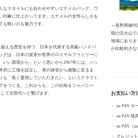
んなスタイルにも合わせやすいエナメルバッグ。ヴ
い印象に仕上がってます。エナメルの女性らしさを
ても軽いのも魅力です。
～長野県御代田町へよ
指の活火山であ
地域にありま
紀を超える歴史を持つ、日本を代表する高級ハンドバ
が比較的少な
ッグは、日本の皇室や世界のロイヤルファミリーに
キャベツ)の
いい環境から」という思いから1967年には、バッ
には精密機械
井沢に工場を設立し、革の保管から縫製に至るま
北陸新幹線や
りも「長く愛用していただきたい」というクラフト
も整っており
ッグをつくる。これからも、この伝統をジャパニー
すい自然豊か
お支払い方
として次世代へと繋げます。
長野県下でも
齢人口の比率
au PAY
ています。 
au PAY 残
州・御代田龍
夏の一大イベ
au PAY
クレジットカ