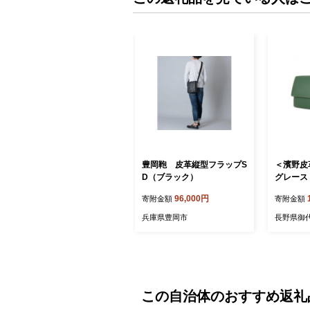
豊岡鞄 皮革縦型フラップS
＜濱野皮
D（ブラック）
グレース
ギャルソ
96,000円
寄附金額
寄附金額
【17491
兵庫県豊岡市
長野県御
この自治体のおすすめ返礼