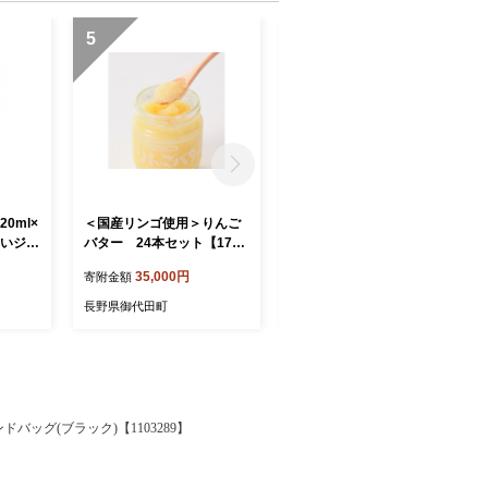
5
6
0ml×
＜国産リンゴ使用＞りんご
＜国産リンゴ使用＞りんご
しいジェ
バター 24本セット【1757
バター 12本セット【1757
966
105】
101】
35,000円
19,000円
寄附金額
寄附金額
長野県御代田町
長野県御代田町
ッグ(ブラック)【1103289】