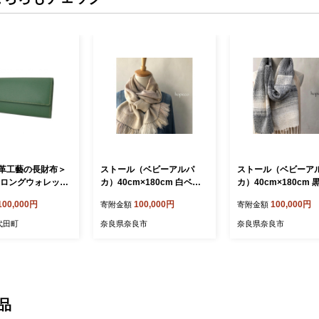
革工藝の長財布＞
ストール（ベビーアルパ
ストール（ベビーア
 ロングウォレット
カ）40cm×180cm 白ベー
カ）40cm×180cm 
ンタイプ(グリーン)
ジュ系 合同会社工藝舎 奈良
同会社工藝舎 奈良県
100,000円
100,000円
100,000円
寄附金額
寄附金額
33】
県 奈良市 なら 100-015
なら 100-016
代田町
奈良県奈良市
奈良県奈良市
品