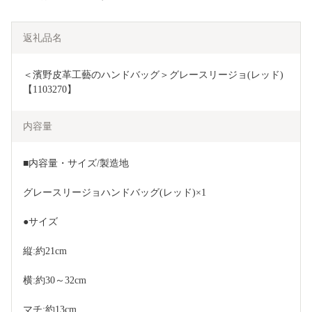
返礼品名
＜濱野皮革工藝のハンドバッグ＞グレースリージョ(レッド)
【1103270】
内容量
■内容量・サイズ/製造地
グレースリージョハンドバッグ(レッド)×1
●サイズ
縦:約21cm
横:約30～32cm
マチ:約13cm