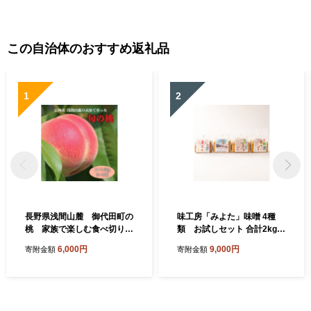
この自治体のおすすめ返礼品
1
2
長野県浅間山麓 御代田町の
味工房「みよた」味噌 4種
桃 家族で楽しむ食べ切りハ
類 お試しセット 合計2kg
ーフ箱(1～1.2kg)【175426
【1758488】
6,000円
9,000円
寄附金額
寄附金額
1】