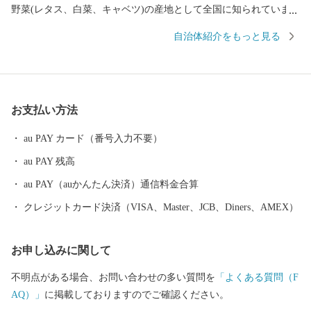
野菜(レタス、白菜、キャベツ)の産地として全国に知られていま
す。その他には精密機械工業、食品加工と製造業が盛んであり、
自治体紹介をもっと見る
北陸新幹線や上信越道など、首都圏とのアクセス環境も整ってお
り、利便性と環境面に恵まれた、暮らしやすい自然豊かな高原の
町です。そして、人口増加率は長野県下でもトップクラスを誇
り、年少人口や生産年齢人口の比率も高く、若い世代が多く暮ら
お支払い方法
す町となっています。 また、毎年7月の最終土曜日には「信
州・御代田龍神まつり」が開催されます。御代田町の夏の一大イ
au PAY カード（番号入力不要）
ベントです。
au PAY 残高
au PAY（auかんたん決済）通信料金合算
クレジットカード決済（VISA、Master、JCB、Diners、AMEX）
お申し込みに関して
不明点がある場合、お問い合わせの多い質問を
「よくある質問（F
AQ）」
に掲載しておりますのでご確認ください。