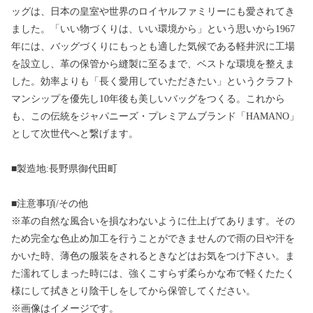
ッグは、日本の皇室や世界のロイヤルファミリーにも愛されてき
ました。「いい物づくりは、いい環境から」という思いから1967
年には、バッグづくりにもっとも適した気候である軽井沢に工場
を設立し、革の保管から縫製に至るまで、ベストな環境を整えま
した。効率よりも「長く愛用していただきたい」というクラフト
マンシップを優先し10年後も美しいバッグをつくる。これから
も、この伝統をジャパニーズ・プレミアムブランド「HAMANO」
として次世代へと繋げます。
■製造地:長野県御代田町
■注意事項/その他
※革の自然な風合いを損なわないように仕上げてあります。その
ため完全な色止め加工を行うことができませんので雨の日や汗を
かいた時、薄色の服装をされるときなどはお気をつけ下さい。ま
た濡れてしまった時には、強くこすらず柔らかな布で軽くたたく
様にして拭きとり陰干しをしてから保管してください。
※画像はイメージです。