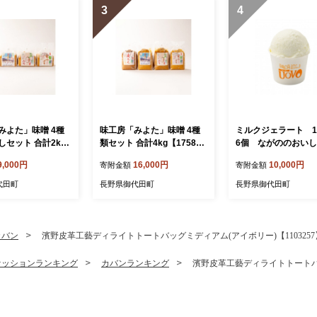
3
4
みよた」味噌 4種
味工房「みよた」味噌 4種
ミルクジェラート 12
しセット 合計2kg
類セット 合計4kg【175848
6個 ながののおい
88】
7】
ラートやさん 【175
9,000円
16,000円
10,000円
寄附金額
寄附金額
6】
代田町
長野県御代田町
長野県御代田町
カバン
濱野皮革工藝ディライトトートバッグミディアム(アイボリー)【1103257
ァッションランキング
カバンランキング
濱野皮革工藝ディライトトートバッ