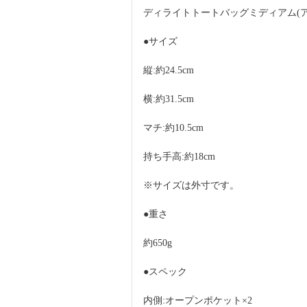
ディライトトートバッグミディアム(ア
●サイズ
縦:約24.5cm
横:約31.5cm
マチ:約10.5cm
持ち手高:約18cm
※サイズは外寸です。
●重さ
約650g
●スペック
内側:オープンポケット×2