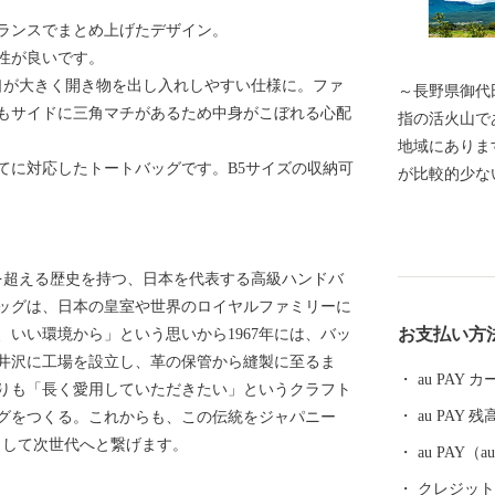
ランスでまとめ上げたデザイン。
性が良いです。
口が大きく開き物を出し入れしやすい仕様に。ファ
～長野県御代田町へよ
もサイドに三角マチがあるため中身がこぼれる心配
指の活火山であ
地域にありま
てに対応したトートバッグです。B5サイズの収納可
が比較的少な
キャベツ)の
には精密機械
北陸新幹線や
紀を超える歴史を持つ、日本を代表する高級ハンドバ
も整っており
ッグは、日本の皇室や世界のロイヤルファミリーに
すい自然豊か
お支払い方
いい環境から」という思いから1967年には、バッ
長野県下でも
井沢に工場を設立し、革の保管から縫製に至るま
齢人口の比率
au PAY
りも「長く愛用していただきたい」というクラフト
ています。 
au PAY 残
ッグをつくる。これからも、この伝統をジャパニー
州・御代田龍
として次世代へと繋げます。
夏の一大イベ
au PAY
クレジットカ