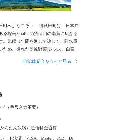
うこそ～ 御代田町は、日本屈
る標高2,568mの浅間山の南麓に広がる
す。気候は年間を通して涼しく、降水量
いため、優れた高原野菜(レタス、白菜、
産地として全国に知られています。その他
自治体紹介をもっと見る
工業、食品加工と製造業が盛んであり、
上信越道など、首都圏とのアクセス環境
、利便性と環境面に恵まれた、暮らしや
な高原の町です。そして、人口増加率は
法
トップクラスを誇り、年少人口や生産年
も高く、若い世代が多く暮らす町となっ
 カード（番号入力不要）
また、毎年7月の最終土曜日には「信
高
神まつり」が開催されます。御代田町の
ントです。
（auかんたん決済）通信料金合算
ード決済（VISA、Master、JCB、Di