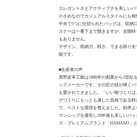
エレガントさとアクティブさを美しいバ
小さめなのでカジュアルスタイルにも相
中央で3つに仕切られたバッグは、収納
スナーは一番下まで開きますが、全開時
もありません。
デザイン、収納力、軽さ、できる限り全
能です。
■生産者の声
濱野皮革工藝は1880年の創業から1世
ッグメーカーです。その匠の技が輝くバ
も愛されてきました。「いい物づくりは、
グづくりにもっとも適した気候である軽
で、ベストな環境を整えました。効率よ
マンシップを優先し10年後も美しいバ
ズ・プレミアムブランド「HAMANO」