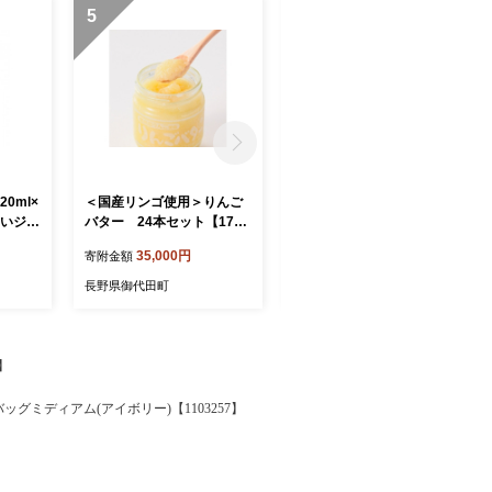
5
6
0ml×
＜国産リンゴ使用＞りんご
＜国産リンゴ使用＞りんご
しいジェ
バター 24本セット【1757
バター 12本セット【1757
966
105】
101】
35,000円
19,000円
寄附金額
寄附金額
長野県御代田町
長野県御代田町
】
グミディアム(アイボリー)【1103257】