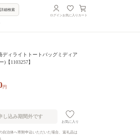
詳細検索
ログイン
お気に入り
カート
方
藝ディライトトートバッグミディア
)【1103257】
0
円
お気に入り
の自治体へ寄附申込いただいた場合、返礼品は
ん。