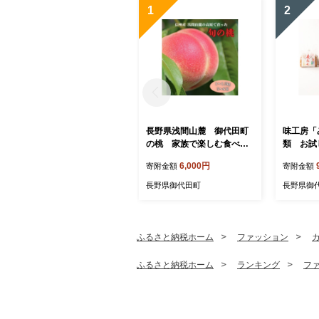
1
2
長野県浅間山麓 御代田町
味工房「
の桃 家族で楽しむ食べ切
類 お試
りハーフ箱(1～1.2kg)【175
【17584
6,000円
寄附金額
寄附金額
4261】
長野県御代田町
長野県御
ふるさと納税ホーム
ファッション
ふるさと納税ホーム
ランキング
フ