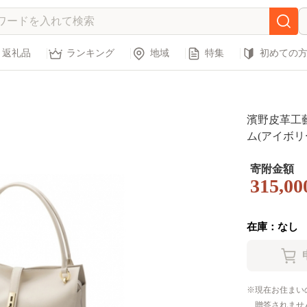
返礼品
ランキング
地域
特集
初めての
濱野皮革工
ム(アイボリー
寄附金額
315,00
在庫：なし
現在お住まい
贈答されませ