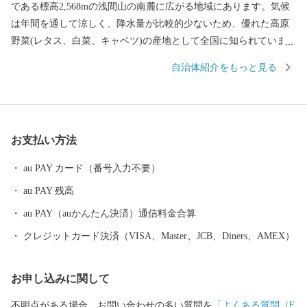
である標高2,568mの浅間山の南麓に広がる地域にあります。気候
は年間を通して涼しく、降水量が比較的少ないため、優れた高原
野菜(レタス、白菜、キャベツ)の産地として全国に知られていま
す。その他には精密機械工業、食品加工と製造業が盛んであり、
自治体紹介をもっと見る
北陸新幹線や上信越道など、首都圏とのアクセス環境も整ってお
り、利便性と環境面に恵まれた、暮らしやすい自然豊かな高原の
町です。そして、人口増加率は長野県下でもトップクラスを誇
り、年少人口や生産年齢人口の比率も高く、若い世代が多く暮ら
お支払い方法
す町となっています。 また、毎年7月の最終土曜日には「信
州・御代田龍神まつり」が開催されます。御代田町の夏の一大イ
au PAY カード（番号入力不要）
ベントです。
au PAY 残高
au PAY（auかんたん決済）通信料金合算
クレジットカード決済（VISA、Master、JCB、Diners、AMEX）
お申し込みに関して
不明点がある場合、お問い合わせの多い質問を
「よくある質問（F