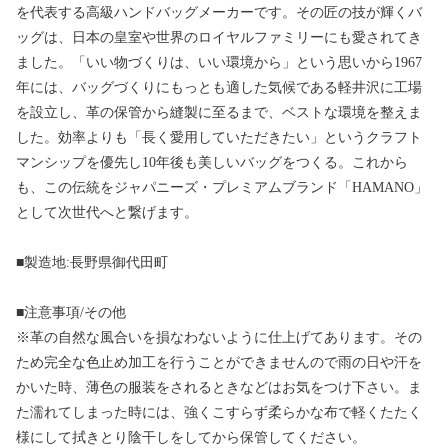
を代表する高級ハンドバッグメーカーです。その匠の技が輝くバ
ッグは、日本の皇室や世界のロイヤルファミリーにも愛されてき
ました。「いい物づくりは、いい環境から」という思いから1967
年には、バッグづくりにもっとも適した気候である軽井沢に工場
を設立し、革の保管から縫製に至るまで、ベストな環境を整えま
した。効率よりも「長く愛用していただきたい」というクラフト
マンシップを優先し10年後も美しいバッグをつくる。これから
も、この伝統をジャパニーズ・プレミアムブランド「HAMANO」
として次世代へと繋げます。
■製造地:長野県御代田町
■注意事項/その他
※革の自然な風合いを損なわないように仕上げてあります。その
ため完全な色止め加工を行うことができませんので雨の日や汗を
かいた時、薄色の服装をされるときなどはお気をつけ下さい。ま
た濡れてしまった時には、強くこすらず柔らかな布で軽くたたく
様にして拭きとり陰干しをしてから保管してください。