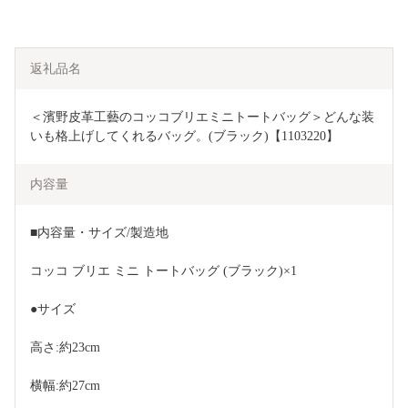
返礼品名
＜濱野皮革工藝のコッコブリエミニトートバッグ＞どんな装
いも格上げしてくれるバッグ。(ブラック)【1103220】
内容量
■内容量・サイズ/製造地
コッコ ブリエ ミニ トートバッグ (ブラック)×1
●サイズ
高さ:約23cm
横幅:約27cm