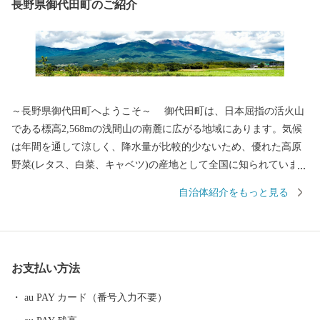
長野県御代田町のご紹介
～長野県御代田町へようこそ～ 御代田町は、日本屈指の活火山
である標高2,568mの浅間山の南麓に広がる地域にあります。気候
は年間を通して涼しく、降水量が比較的少ないため、優れた高原
野菜(レタス、白菜、キャベツ)の産地として全国に知られていま
す。その他には精密機械工業、食品加工と製造業が盛んであり、
自治体紹介をもっと見る
北陸新幹線や上信越道など、首都圏とのアクセス環境も整ってお
り、利便性と環境面に恵まれた、暮らしやすい自然豊かな高原の
町です。そして、人口増加率は長野県下でもトップクラスを誇
り、年少人口や生産年齢人口の比率も高く、若い世代が多く暮ら
お支払い方法
す町となっています。 また、毎年7月の最終土曜日には「信
州・御代田龍神まつり」が開催されます。御代田町の夏の一大イ
au PAY カード（番号入力不要）
ベントです。