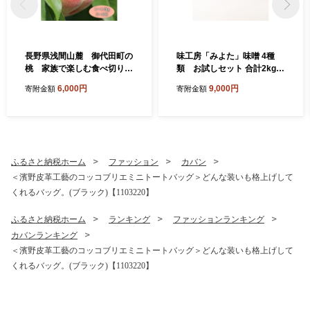
長野県浅間山麓 御代田町の
味工房「みよた」味噌 4種
桃 家族で楽しむ食べ切りハ
類 お試しセット 合計2kg
ーフ箱(1～1.2kg)【175426
【1758488】
6,000円
9,000円
寄附金額
寄附金額
1】
ふるさと納税ホーム
ファッション
カバン
＜濱野皮革工藝のコッコブリエミニトートバッグ＞どんな装いも格上げして
くれるバッグ。(ブラック)【1103220】
ふるさと納税ホーム
ランキング
ファッションランキング
カバンランキング
＜濱野皮革工藝のコッコブリエミニトートバッグ＞どんな装いも格上げして
くれるバッグ。(ブラック)【1103220】