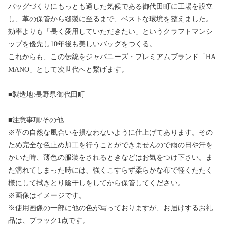
バッグづくりにもっとも適した気候である御代田町に工場を設立
し、革の保管から縫製に至るまで、ベストな環境を整えました。
効率よりも「長く愛用していただきたい」というクラフトマンシ
ップを優先し10年後も美しいバッグをつくる。
これからも、この伝統をジャパニーズ・プレミアムブランド「HA
MANO」として次世代へと繋げます。
■製造地:長野県御代田町
■注意事項/その他
※革の自然な風合いを損なわないように仕上げてあります。その
ため完全な色止め加工を行うことができませんので雨の日や汗を
かいた時、薄色の服装をされるときなどはお気をつけ下さい。ま
た濡れてしまった時には、強くこすらず柔らかな布で軽くたたく
様にして拭きとり陰干しをしてから保管してください。
※画像はイメージです。
※使用画像の一部に他の色が写っておりますが、お届けするお礼
品は、ブラック1点です。