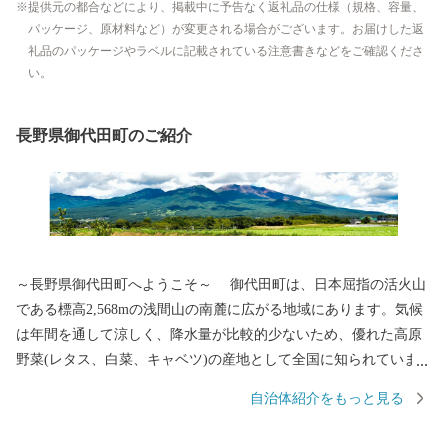
提供元の都合などにより、掲載中に予告なく返礼品の仕様（規格、容量、
パッケージ、原材料など）が変更される場合がございます。お届けした返
礼品のパッケージやラベルに記載されている注意書きなどをご確認くださ
い。
長野県御代田町のご紹介
～長野県御代田町へようこそ～ 御代田町は、日本屈指の活火山
である標高2,568mの浅間山の南麓に広がる地域にあります。気候
は年間を通して涼しく、降水量が比較的少ないため、優れた高原
野菜(レタス、白菜、キャベツ)の産地として全国に知られていま
す。その他には精密機械工業、食品加工と製造業が盛んであり、
自治体紹介をもっと見る
北陸新幹線や上信越道など、首都圏とのアクセス環境も整ってお
り、利便性と環境面に恵まれた、暮らしやすい自然豊かな高原の