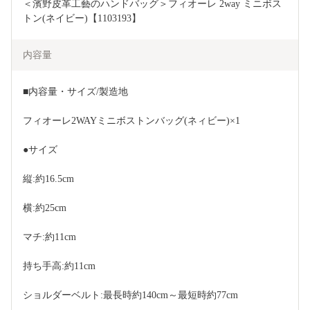
＜濱野皮革工藝のハンドバッグ＞フィオーレ 2way ミニボス
トン(ネイビー)【1103193】
内容量
■内容量・サイズ/製造地
フィオーレ2WAYミニボストンバッグ(ネィビー)×1
●サイズ
縦:約16.5cm
横:約25cm
マチ:約11cm
持ち手高:約11cm
ショルダーベルト:最長時約140cm～最短時約77cm