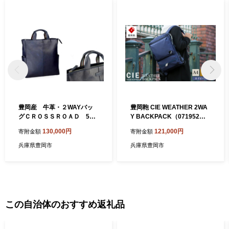
豊岡産 牛革・２WAYバッ
豊岡鞄 CIE WEATHER 2WA
グＣＲＯＳＳＲＯＡＤ 505
Y BACKPACK（071952）
064（ネイビー）
ネイビー
130,000円
121,000円
寄附金額
寄附金額
兵庫県豊岡市
兵庫県豊岡市
この自治体のおすすめ返礼品