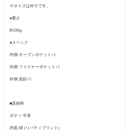
※サイズは外寸です。
●重さ
約580g
●スペック
内側:オープンポケット×1
内側:ファスナーポケット×1
外側:底鋲×5
■原材料
ボディ:牛革
内装:綿 (リバティプリント)