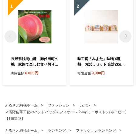
1
2
長野県浅間山麓 御代田町の
味工房「みよた」味噌 4種
桃 家族で楽しむ食べ切りハ
類 お試しセット 合計2kg
ーフ箱(1～1.2kg)【175426
【1758488】
6,000円
9,000円
寄附金額
寄附金額
1】
ふるさと納税ホーム
ファッション
カバン
＜濱野皮革工藝のハンドバッグ＞フィオーレ 2way ミニボストン(ネイビー)
【1103193】
ふるさと納税ホーム
ランキング
ファッションランキング