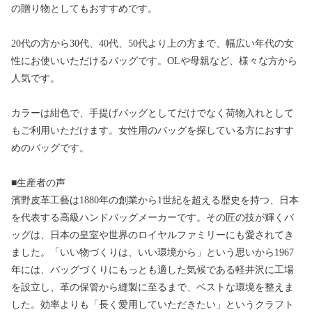
の贈り物としてもおすすめです。
20代の方から30代、40代、50代より上の方まで、幅広い年代の女
性にお使いいただけるバッグです。OLや母親など、様々な方から
人気です。
カラーは紺色で、手提げバッグとしてだけでなく荷物入れとして
もご利用いただけます。女性用のバッグを探している方におすす
めのバッグです。
■生産者の声
濱野皮革工藝は1880年の創業から1世紀を超える歴史を持つ、日本
を代表する高級ハンドバッグメーカーです。その匠の技が輝くバ
ッグは、日本の皇室や世界のロイヤルファミリーにも愛されてき
ました。「いい物づくりは、いい環境から」という思いから1967
年には、バッグづくりにもっとも適した気候である軽井沢に工場
を設立し、革の保管から縫製に至るまで、ベストな環境を整えま
した。効率よりも「長く愛用していただきたい」というクラフト