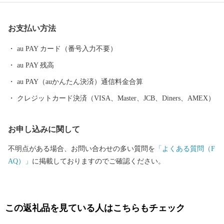
町です。そして、人口増加率は長野県下でもトップクラスを誇
り、年少人口や生産年齢人口の比率も高く、若い世代が多く暮ら
お支払い方法
す町となっています。 また、毎年7月の最終土曜日には「信
州・御代田龍神まつり」が開催されます。御代田町の夏の一大イ
au PAY カード（番号入力不要）
ベントです。
au PAY 残高
au PAY（auかんたん決済）通信料金合算
クレジットカード決済（VISA、Master、JCB、Diners、AMEX）
お申し込みに関して
不明点がある場合、お問い合わせの多い質問を
「よくある質問（F
AQ）」
に掲載しておりますのでご確認ください。
この返礼品を見ている人はこちらもチェック