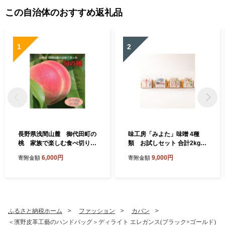
この自治体のおすすめ返礼品
1
2
長野県浅間山麓 御代田町の
味工房「みよた」味噌 4種
桃 家族で楽しむ食べ切りハ
類 お試しセット 合計2kg
ーフ箱(1～1.2kg)【175426
【1758488】
6,000円
9,000円
寄附金額
寄附金額
1】
ふるさと納税ホーム
ファッション
カバン
＜濱野皮革工藝のハンドバッグ＞ディライト エレガンス(ブラック×ゴールド)