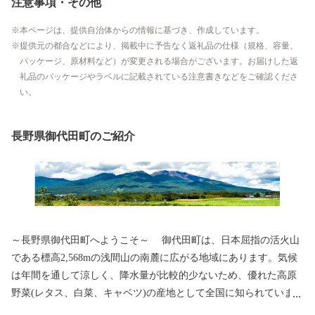
注意事項・その他
本ページは、提供自治体からの情報に基づき、作成しています。
提供元の都合などにより、掲載中に予告なく返礼品の仕様（規格、容量、
パッケージ、原材料など）が変更される場合がございます。お届けした返
礼品のパッケージやラベルに記載されている注意書きなどをご確認くださ
い。
長野県御代田町のご紹介
～長野県御代田町へようこそ～ 御代田町は、日本屈指の活火山
である標高2,568mの浅間山の南麓に広がる地域にあります。気候
は年間を通して涼しく、降水量が比較的少ないため、優れた高原
野菜(レタス、白菜、キャベツ)の産地として全国に知られていま
す。その他には精密機械工業、食品加工と製造業が盛んであり、