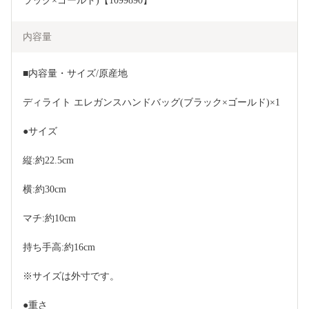
ラック×ゴールド)【1099890】
内容量
■内容量・サイズ/原産地
ディライト エレガンスハンドバッグ(ブラック×ゴールド)×1
●サイズ
縦:約22.5cm
横:約30cm
マチ:約10cm
持ち手高:約16cm
※サイズは外寸です。
●重さ