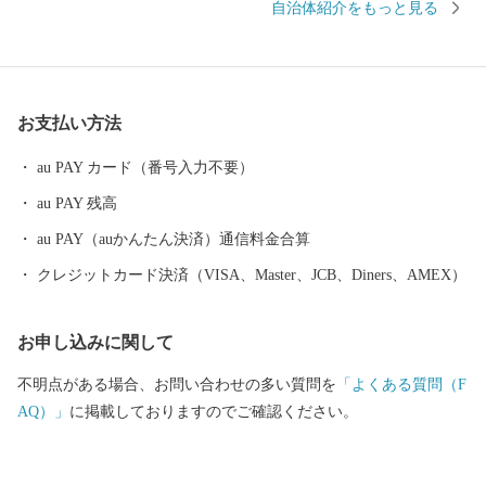
自治体紹介をもっと見る
北陸新幹線や上信越道など、首都圏とのアクセス環境も整ってお
り、利便性と環境面に恵まれた、暮らしやすい自然豊かな高原の
町です。そして、人口増加率は長野県下でもトップクラスを誇
り、年少人口や生産年齢人口の比率も高く、若い世代が多く暮ら
お支払い方法
す町となっています。 また、毎年7月の最終土曜日には「信
州・御代田龍神まつり」が開催されます。御代田町の夏の一大イ
au PAY カード（番号入力不要）
ベントです。
au PAY 残高
au PAY（auかんたん決済）通信料金合算
クレジットカード決済（VISA、Master、JCB、Diners、AMEX）
お申し込みに関して
不明点がある場合、お問い合わせの多い質問を
「よくある質問（F
AQ）」
に掲載しておりますのでご確認ください。