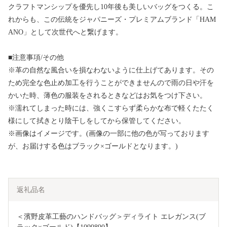
クラフトマンシップを優先し10年後も美しいバッグをつくる。こ
れからも、この伝統をジャパニーズ・プレミアムブランド「HAM
ANO」として次世代へと繋げます。
■注意事項/その他
※革の自然な風合いを損なわないように仕上げてあります。その
ため完全な色止め加工を行うことができませんので雨の日や汗を
かいた時、薄色の服装をされるときなどはお気をつけ下さい。
※濡れてしまった時には、強くこすらず柔らかな布で軽くたたく
様にして拭きとり陰干しをしてから保管してください。
※画像はイメージです。(画像の一部に他の色が写っております
が、お届けする色はブラック×ゴールドとなります。)
返礼品名
＜濱野皮革工藝のハンドバッグ＞ディライト エレガンス(ブ