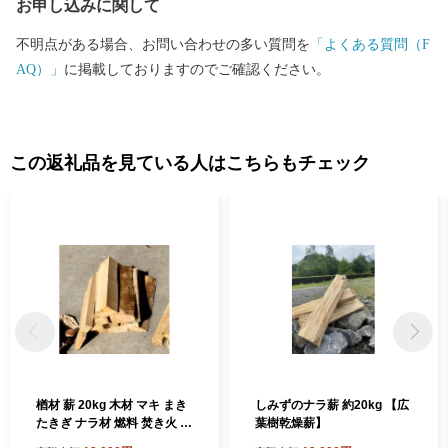
お申し込みに関して
不明点がある場合、お問い合わせの多い質問を
「よくある質問（F
AQ）」
に掲載しておりますのでご確認ください。
この返礼品を見ている人はこちらもチェック
楢材 薪 20kg 木材 マキ まき
しみずのナラ薪 約20kg 【広
たきぎ ナラ材 燃料 焚き火 ア
葉樹乾燥薪】
ウトドア キャンプ キャンプ