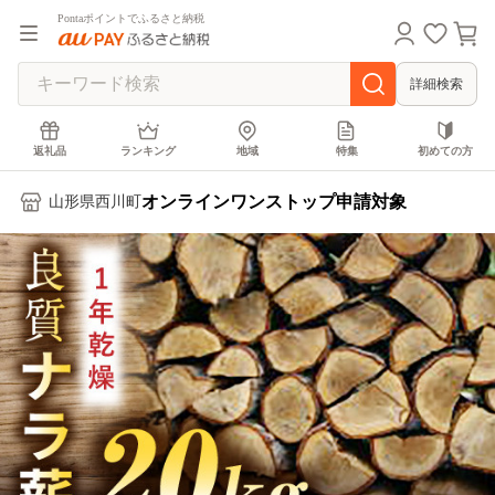
Pontaポイントでふるさと納税
詳細検索
返礼品
ランキング
地域
特集
初めての方
オンラインワンストップ申請対象
山形県西川町