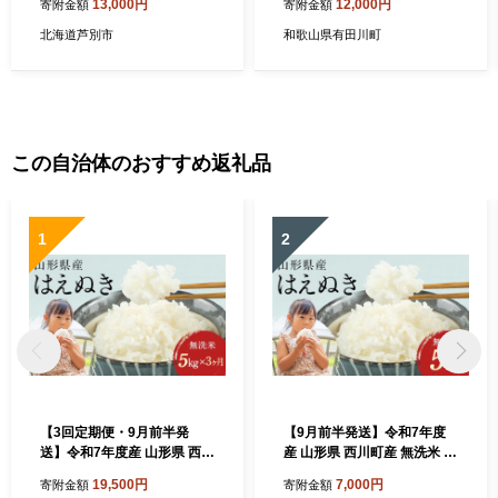
13,000円
12,000円
寄附金額
寄附金額
用品 樹皮 北海道 芦別市
北海道芦別市
和歌山県有田川町
この自治体のおすすめ返礼品
1
2
【3回定期便・9月前半発
【9月前半発送】令和7年度
送】令和7年度産 山形県 西川
産 山形県 西川町産 無洗米 は
町産 無洗米 はえぬき 5kg 3
えぬき 5kg 精米 白米 米 お米
19,500円
7,000円
寄附金額
寄附金額
ヶ月 定期便 選べる 発送月 精
ブランド米 ごはん ご飯 節水