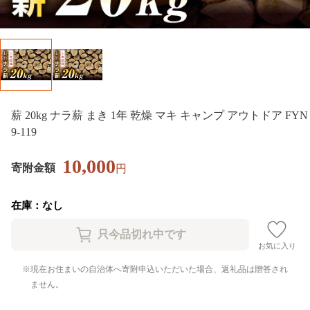
薪 20kg ナラ薪 まき 1年 乾燥 マキ キャンプ アウトドア FYN
9-119
10,000
寄附金額
円
在庫：なし
お気に入り
現在お住まいの自治体へ寄附申込いただいた場合、返礼品は贈答され
ません。