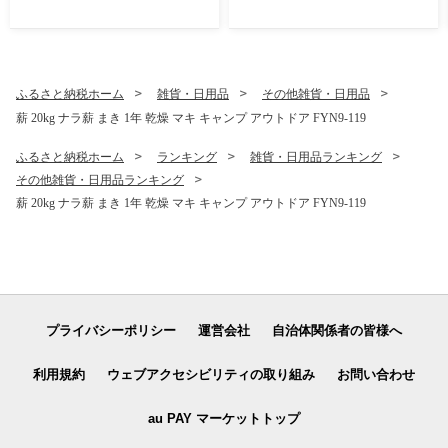
米 白米 米 お米 ブランド米
時短 月山 FYN2-426
ごはん ご飯 節水 時短 月山 F
YN2-434
ふるさと納税ホーム
雑貨・日用品
その他雑貨・日用品
薪 20kg ナラ薪 まき 1年 乾燥 マキ キャンプ アウトドア FYN9-119
ふるさと納税ホーム
ランキング
雑貨・日用品ランキング
その他雑貨・日用品ランキング
薪 20kg ナラ薪 まき 1年 乾燥 マキ キャンプ アウトドア FYN9-119
プライバシーポリシー
運営会社
自治体関係者の皆様へ
利用規約
ウェブアクセシビリティの取り組み
お問い合わせ
au PAY マーケットトップ