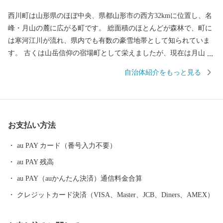
西川町は山形県のほぼ中央、県都山形市の西方32kmに位置し、名
峰・月山の麓に広がる町です。 総面積のほとんどが森林で、町に
は寒河江川が流れ、県内でも有数の豪雪地帯として知られていま
す。 古くは山岳信仰の宿場町として栄えましたが、現在は月山の
トレッキングや夏スキーが有名です。また、月山の広大なブナ林
自治体紹介をもっと見る
に蓄えられた水を利用し、地ビールや地酒の販売、月山湖大噴水
の打ち上げなど「水にこだわったまちづくり」も展開していま
す。 月山とともに生きる町。それが、西川町です。
お支払い方法
au PAY カード（番号入力不要）
au PAY 残高
au PAY（auかんたん決済）通信料金合算
クレジットカード決済（VISA、Master、JCB、Diners、AMEX）