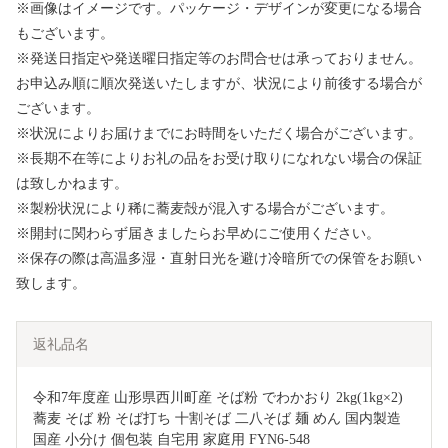
※画像はイメージです。パッケージ・デザインが変更になる場合
もございます。
※発送日指定や発送曜日指定等のお問合せは承っておりません。
お申込み順に順次発送いたしますが、状況により前後する場合が
ございます。
※状況によりお届けまでにお時間をいただく場合がございます。
※長期不在等によりお礼の品をお受け取りになれない場合の保証
は致しかねます。
※製粉状況により稀に蕎麦殻が混入する場合がございます。
※開封に関わらず届きましたらお早めにご使用ください。
※保存の際は高温多湿・直射日光を避け冷暗所での保管をお願い
致します。
返礼品名
令和7年度産 山形県西川町産 そば粉 でわかおり 2kg(1kg×2) 
蕎麦 そば 粉 そば打ち 十割そば 二八そば 麺 めん 国内製造 
国産 小分け 個包装 自宅用 家庭用 FYN6-548