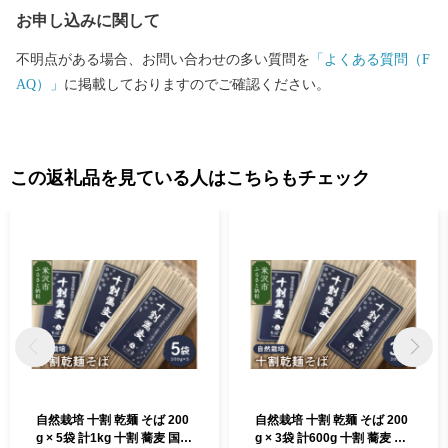
お申し込みに関して
不明点がある場合、お問い合わせの多い質問を
「よくある質問（F
AQ）」
に掲載しておりますのでご確認ください。
この返礼品を見ている人はこちらもチェック
自然栽培 十割 乾麺 そば 200
自然栽培 十割 乾麺 そば 200
g × 5袋 計1kg 十割 蕎麦 国産
g × 3袋 計600g 十割 蕎麦 国