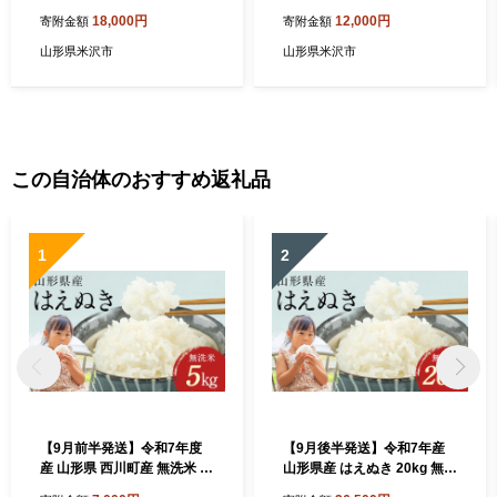
でわかおり 蕎麦粉 100% 栽
産 でわかおり 蕎麦粉 100%
18,000円
12,000円
寄附金額
寄附金額
培期間中 無肥料 農薬不使用
栽培期間中 無肥料 農薬不使
自然栽培そば 干しそば 常温
用 自然栽培そば 干しそば 常
山形県米沢市
山形県米沢市
保存 人気 山形県 米沢市
温保存 人気 山形県 米沢市
この自治体のおすすめ返礼品
1
2
【9月前半発送】令和7年度
【9月後半発送】令和7年産
産 山形県 西川町産 無洗米 は
山形県産 はえぬき 20kg 無洗
えぬき 5kg 精米 白米 米 お米
米 2025年 お米 米 米米 ごは