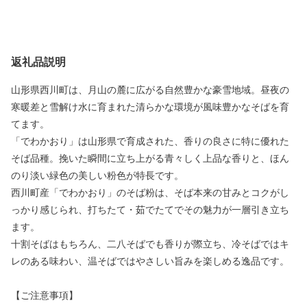
返礼品説明
山形県西川町は、月山の麓に広がる自然豊かな豪雪地域。昼夜の
寒暖差と雪解け水に育まれた清らかな環境が風味豊かなそばを育
てます。
「でわかおり」は山形県で育成された、香りの良さに特に優れた
そば品種。挽いた瞬間に立ち上がる青々しく上品な香りと、ほん
のり淡い緑色の美しい粉色が特長です。
西川町産「でわかおり」のそば粉は、そば本来の甘みとコクがし
っかり感じられ、打ちたて・茹でたてでその魅力が一層引き立ち
ます。
十割そばはもちろん、二八そばでも香りが際立ち、冷そばではキ
レのある味わい、温そばではやさしい旨みを楽しめる逸品です。
【ご注意事項】