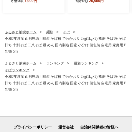
7,000円
26,500円
寄附金額
寄附金額
ブランド米 ごはん ご飯 節水
ん ご飯 白米 国産 ブランド米
時短 月山 FYN2-426
節水 時短 冷めてもおいしい
お取り寄せ 食品 山形県 西川
町 月山 FYN2-477
ふるさと納税ホーム
麺類
そば
令和7年度産 山形県西川町産 そば粉 でわかおり 2kg(1kg×2) 蕎麦 そば 粉 そば
打ち 十割そば 二八そば 麺 めん 国内製造 国産 小分け 個包装 自宅用 家庭用 F
YN6-548
ふるさと納税ホーム
ランキング
麺類ランキング
そばランキング
令和7年度産 山形県西川町産 そば粉 でわかおり 2kg(1kg×2) 蕎麦 そば 粉 そば
打ち 十割そば 二八そば 麺 めん 国内製造 国産 小分け 個包装 自宅用 家庭用 F
YN6-548
プライバシーポリシー
運営会社
自治体関係者の皆様へ