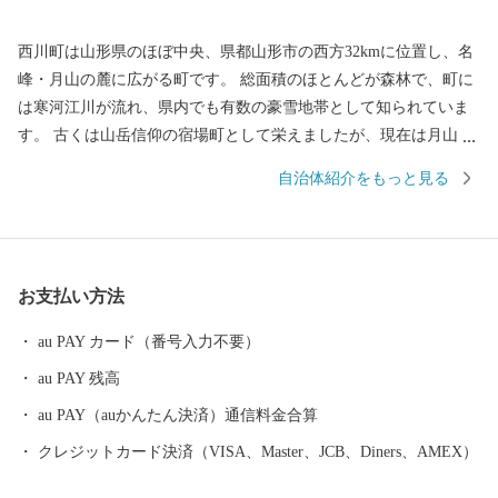
西川町は山形県のほぼ中央、県都山形市の西方32kmに位置し、名
峰・月山の麓に広がる町です。 総面積のほとんどが森林で、町に
は寒河江川が流れ、県内でも有数の豪雪地帯として知られていま
す。 古くは山岳信仰の宿場町として栄えましたが、現在は月山の
トレッキングや夏スキーが有名です。また、月山の広大なブナ林
自治体紹介をもっと見る
に蓄えられた水を利用し、地ビールや地酒の販売、月山湖大噴水
の打ち上げなど「水にこだわったまちづくり」も展開していま
す。 月山とともに生きる町。それが、西川町です。
お支払い方法
au PAY カード（番号入力不要）
au PAY 残高
au PAY（auかんたん決済）通信料金合算
クレジットカード決済（VISA、Master、JCB、Diners、AMEX）