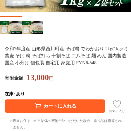
令和7年度産 山形県西川町産 そば粉 でわかおり 2kg(1kg×2)
蕎麦 そば 粉 そば打ち 十割そば 二八そば 麺 めん 国内製造
国産 小分け 個包装 自宅用 家庭用 FYN6-548
13,000
寄附金額
円
在庫: あり
お気に入り
現在お住まいの自治体へ寄附申込いただいた場合、返礼品は贈答され
ません。